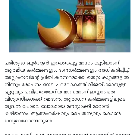
Updates
Assembly
Kerala
Polls
Local
Look
Body
Back
Election
2025
പരിശുദ്ധ ഖുർആൻ ഇറക്കപ്പെട്ട മാസം കൂടിയാണ്.
ആത്മീയ കർമ്മങ്ങളും, ദാനധർമ്മങ്ങളും അധികരിപ്പിച്ച്
അല്ലാഹുവിന്റെ പ്രീതി കരസ്ഥമാക്കി തെറ്റു കുറ്റങ്ങളിൽ
നിന്നും മോചനം നേടി പരലോകത്ത് വിജയിക്കാനുള്ള
ഏറ്റവും പവിത്രതയേറിയ മാസമാണ് ഇസ്ലാം മത
വിശ്വാസികൾക്ക് റമദാൻ. ആരാധന കർമ്മങ്ങളിലൂടെ
തൂവൽ പോലെ ലോലമായ മനസ്സാക്കി മാറ്റാൻ
കഴിയണം. ആത്മഹർഷവും ചൈതന്യവും കൊണ്ട്
ധന്യമാക്കേണ്ടതുണ്ട്.