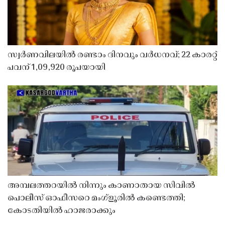
സ്വർണവിലയിൽ രണ്ടാം ദിനവും വർധനവ്; 22 കാരറ്റ്
പവന് 1,09,920 രൂപയായി
അമ്പലത്തറയിൽ നിന്നും കാണാതായ സിവിൽ
പൊലീസ് ഓഫീസറെ മംഗ്ളൂരിൽ കണ്ടെത്തി;
കോടതിയിൽ ഹാജരാക്കും