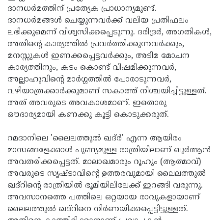
ദാനധര്‍മത്തിന് പ്രത്യേക പ്രാധാന്യമുണ്ട്.
ദാനധര്‍മങ്ങള്‍ ചെയ്യുന്നവര്‍ക്ക് വലിയ പ്രതിഫലം
ലഭിക്കുമെന്ന് വിശ്വസിക്കപ്പെടുന്നു. ദരിദ്രർ, അഗതികൾ,
അതിന്റെ കാര്യത്തിൽ പ്രവർത്തിക്കുന്നവർക്കും,
മനസ്സുകൾ ഇണക്കപ്പെട്ടവർക്കും, അടിമ മോചന
കാര്യത്തിനും, കടം കൊണ്ട് വിഷമിക്കുന്നവർ,
അല്ലാഹുവിന്റെ മാർഗ്ഗത്തിൽ പോരാടുന്നവർ,
വഴിയാത്രക്കാർക്കുമാണ് സകാത്ത് നിശ്ചയിച്ചിട്ടുള്ളത്.
അത് അവരുടെ അവകാശമാണ്. ഇതൊരു
ഔദാര്യമായി കണക്കു കൂട്ടി കൊടുക്കരുത്.
റമദാനിലെ 'ലൈലത്തുൽ ഖദ്‌ർ' എന്ന ആയിരം
മാസങ്ങളേക്കാൾ പുണ്യമുള്ള രാത്രിയിലാണ് ഖുർആൻ
അവതരിക്കപ്പെട്ടത്. മാലാഖമാരും റൂഹും (ആത്മാവ്)
അവരുടെ സൃഷ്ടാവിന്റെ ഉത്തരവുമായി ലൈലത്തുൽ
ഖദ്‌റിന്റെ രാത്രിയിൽ ഭൂമിയിലിലേക്ക് ഇറങ്ങി വരുന്നു.
അവസാനത്തെ പത്തിലെ ഒറ്റയായ രാവുകളായാണ്
ലൈലത്തുൽ ഖദ്‌റിനെ നിർണയിക്കപ്പെട്ടിട്ടുള്ളത്.