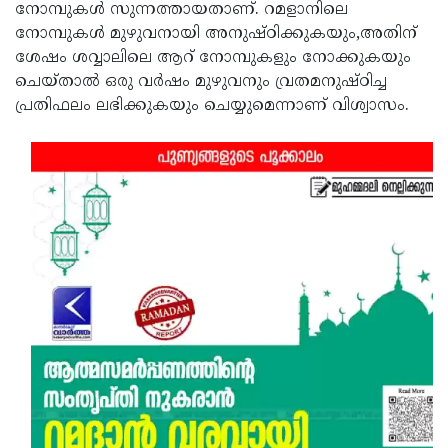
നോമ്പുകൾ സുന്നത്തായതാണ്. റമളാനിലെ
നോമ്പുകൾ മുഴുവനായി അനുഷ്ഠിക്കുകയും,അതിന്
ശേഷം ശവ്വാലിലെ ആറ് നോമ്പുകളും നോക്കുകയും
ചെയ്താൽ ഒരു വർഷം മുഴുവനും വ്രതമനുഷ്ഠിച്ച
പ്രതിഫലം ലഭിക്കുകയും ചെയ്യുമെന്നാണ് വിശ്വാസം.