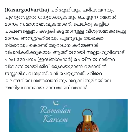
Election
Maha
(KasargodVartha)
പരിശുദ്ധിയും, പരിപാവനവും
Shivarathri
International
പുണ്യങ്ങളാൽ ധന്യമാക്കുകയും ചെയ്യുന്ന റമദാൻ
Women's
Anti-
മാസം സമാഗതമാവുകയാണ്. ചെയ്തു കൂട്ടിയ
പാപങ്ങളെല്ലാം കഴുകി കളയാനുള്ള വിശുദ്ധമാക്കപ്പെട്ട
Day
Drug
Attukal
മാസം. അനുഗ്രഹീതവും പുണ്യവും ഭയഭക്തി
Campaign
Pongala
Holi
നിർഭരവും കൊണ്ട് ആരാധന കർമ്മങ്ങൾ
വിപുലീകരിക്കുകയും ആത്മീയമായി അല്ലാഹുവിനോട്
2025
2025
IPL
പാപ മോചനം (ഇസ്തിഗ്ഫാർ) ചെയ്ത് യഥാർത്ഥ
2025
Eid
വിശ്വാസിയായി ജീവിക്കുകയുമാണ് റമദാനിൽ
ഇസ്ലാമിക വിശ്വാസികൾ ചെയ്യുന്നത്. ഹിജ്‌റ
Al-
Waqf
കലണ്ടറിലെ ശഅബാനിനും ശവ്വാലിനുമിടയിലെ
Fitr
Bill
Vishu
അതിപ്രധാനമായ മാസമാണ് റമദാൻ.
2025
Controversy
Festival
Good
2025
Friday
Easter
Observance
Sunday
By-
2025
2025
Election
Bihar