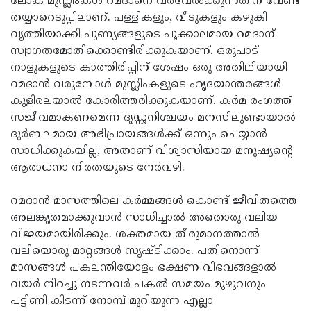
ലോക മുസ്ലിംകൾ റമദാനെ വരവേൽക്കുന്നതിന് വേണ്ട
തയ്യാറെടുപ്പിലാണ്. പള്ളികളും, വീടുകളും കഴുകി
വൃത്തിയാക്കി പുണ്യങ്ങളുടെ പൂക്കാലമായ റമദാന്
സ്വാഗതമോതിക്കൊണ്ടിരിക്കുകയാണ്. ഒരുപാട്
നാളുകളുടെ കാത്തിരിപ്പിന് ശേഷം ഒരു അതിഥിയായി
റമദാൻ വരുമ്പോൾ മുസ്ലിംകളുടെ ഹൃദയാന്തരങ്ങൾ
കുളിരലയാൽ കോരിത്തരിക്കുകയാണ്. കർമ രംഗത്ത്
സജീവമാകണമെന്ന ദൃഡ്ഢനിശ്ചയം മനസിലുണ്ടായാൽ
ദുർബലമായ അഭിപ്രായങ്ങൾക്ക് ഒന്നും ചെയ്യാൻ
സാധിക്കുകയില്ല, അതാണ് വിശ്വാസിയായ മനുഷ്യന്റെ
ആരാധനാ നിരതയുടെ നേർവഴി.
റമദാൻ മാസത്തിലെ കർമ്മങ്ങൾ കൊണ്ട് ജീവിതത്തെ
അലങ്കൃതമാക്കുവാൻ സാധിച്ചാൽ അതൊരു വലിയ
വിജയമായിരിക്കും. ശക്തമായ തീരുമാനത്താൽ
വലിയൊരു മാറ്റങ്ങൾ സൃഷ്ടിക്കാം. പതിനൊന്ന്
മാസങ്ങൾ പകലന്തിയോളം ഭക്ഷണ വിഭവങ്ങളാൽ
വയർ നിറച്ചു നടന്നവർ പകൽ സമയം മുഴുവനും
പട്ടിണി കിടന്ന് നോമ്പ് മുറിയുന്ന എല്ലാ