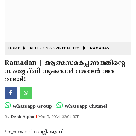
Fitr
May
Day
Eid
Al
Independence
Ad'ha
Day
Onam
HOME
RELIGION & SPIRITUALITY
RAMADAN
J&K
State
Ramadan | ആത്മസമർപ്പണത്തിന്റെ
Haryana
സംതൃപ്തി നുകരാൻ റമദാൻ വര
Assembly
State
Diwali
വായി!
Elections
Assembly
Christmas
Elections
New-
Year
Republic
Whatsapp Group
Whatsapp Channel
Day
Budget
By
Desk Alpha
Mar 7, 2024, 22:01 IST
Delhi
/ മുഹമ്മദലി നെല്ലിക്കുന്ന്