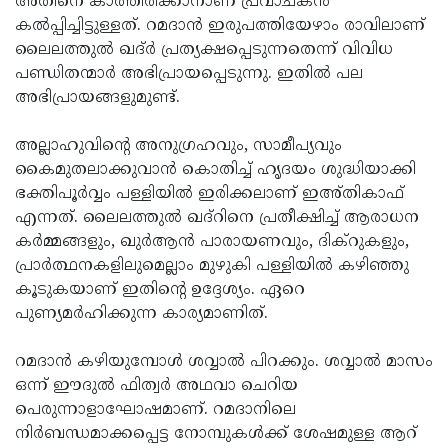
അതിനെ കാത്തിരിക്കാനാണ് പ്രവാചകൻ
കൽപ്പിച്ചിട്ടുള്ളത്. റമദാൻ ഇരുപത്തിയേഴാം രാവിലാണ്
ലൈലത്തുൽ ഖദ്‌ർ പ്രത്യക്ഷപ്പെടുന്നതെന്ന് വിവിധ
പണ്ഡിതന്മാർ അഭിപ്രായപ്പെടുന്നു. ഇതിൽ പല
അഭിപ്രായങ്ങളുമുണ്ട്.
അല്ലാഹുവിന്റെ അനുഗ്രഹവും, സാമീപ്യവും
കൈമുതലാക്കുവാൻ കൊതിച്ച് ഹൃദയം ശുദ്ധിയാക്കി
ഭക്തിപൂർവ്വം പള്ളിയിൽ ഇരിക്കലാണ് ഇഅ്തികാഫ്
എന്നത്. ലൈലത്തുൽ ഖദ്റിനെ പ്രതീക്ഷിച്ച് ആരാധന
കർമ്മങ്ങളും, ഖുർആൻ പാരായണവും, ദിക്റുകളും,
പ്രാർത്ഥനകളിലുമെല്ലാം മുഴുകി പള്ളിയിൽ കഴിഞ്ഞു
കൂടുകയാണ് ഇതിന്റെ ഉദ്ദേശ്യം. ഏറെ
പുണ്യമർഹിക്കുന്ന കാര്യമാണിത്.
റമദാൻ കഴിയുമ്പോൾ ശവ്വാൽ പിറക്കും. ശവ്വാൽ മാസം
ഒന്ന് ഈദുൽ ഫിത്വർ അഥവാ ചെറിയ
പെരുന്നാളാഘോഷമാണ്. റമദാനിലെ
നിർബന്ധമാക്കപ്പെട്ട നോമ്പുകൾക്ക് ശേഷമുള്ള ആറ്