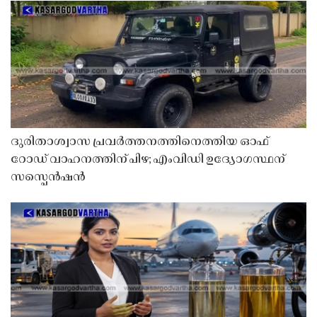
ദുരിതാശ്വാസ പ്രവർത്തനത്തിനെത്തിയ ഓഫ്
റോഡ് വാഹനത്തിന് പിഴ; എംവിഡി ഉദ്യോഗസ്ഥന്
സസ്പെൻഷൻ