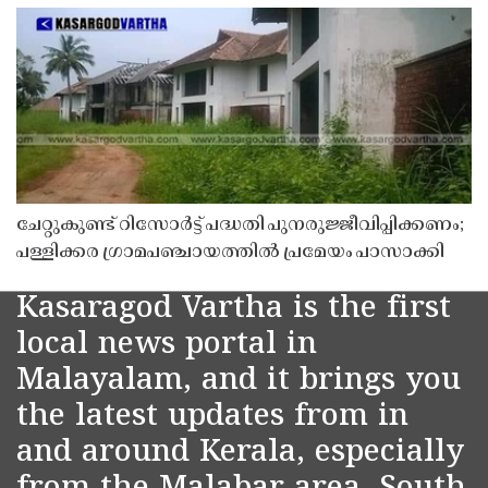
ചേറ്റുകുണ്ട് റിസോർട്ട് പദ്ധതി പുനരുജ്ജീവിപ്പിക്കണം;
പള്ളിക്കര ഗ്രാമപഞ്ചായത്തിൽ പ്രമേയം പാസാക്കി
Kasaragod Vartha is the first
local news portal in
Malayalam, and it brings you
the latest updates from in
and around Kerala, especially