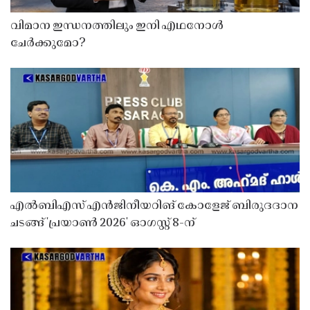
വിമാന ഇന്ധനത്തിലും ഇനി എഥനോൾ
ചേർക്കുമോ?
എൽബിഎസ് എൻജിനീയറിങ് കോളേജ് ബിരുദദാന
ചടങ്ങ് 'പ്രയാൺ 2026' ഓഗസ്റ്റ് 8-ന്