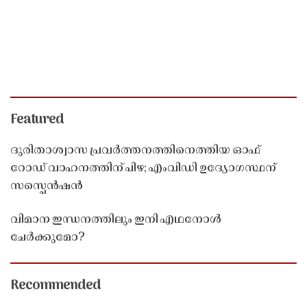
Featured
ദുരിതാശ്വാസ പ്രവർത്തനത്തിനെത്തിയ ഓഫ്
റോഡ് വാഹനത്തിന് പിഴ; എംവിഡി ഉദ്യോഗസ്ഥന്
സസ്പെൻഷൻ
വിമാന ഇന്ധനത്തിലും ഇനി എഥനോൾ
ചേർക്കുമോ?
Recommended