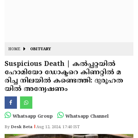
Fitr
May
Day
Eid
Al
Independence
Ad'ha
Day
Onam
HOME
OBITUARY
J&K
State
Suspicious Death | കൽപ്പറ്റയിൽ
Haryana
ഹോമിയോ ഡോക്ടറെ കിണറ്റിൽ മ
Assembly
State
Diwali
രിച്ച നിലയിൽ കണ്ടെത്തി: ദുരൂഹത
Elections
Assembly
Christmas
യിൽ അന്വേഷണം
Elections
New-
Year
Republic
Whatsapp Group
Whatsapp Channel
Day
Budget
By
Desk Beta
Aug 12, 2024, 17:40 IST
Delhi