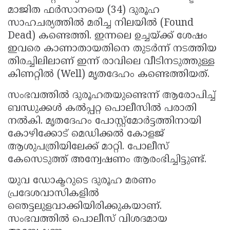
മാജിത ഫർസാനയെ (34) ദുരൂഹ
Updates
Assembly
Kerala
സാഹചര്യത്തിൽ മരിച്ച നിലയില്‍ (Found
Polls
Local
Look
Dead) കണ്ടെത്തി. ഇന്നലെ ഉച്ചയ്ക്ക് ശേഷം
ഇവരെ കാണാതായതിനെ തുടർന്ന് നടത്തിയ
Body
Back
തിരച്ചിലിലാണ് ഇന്ന് രാവിലെ വീടിനടുത്തുള്ള
Election
2025
കിണറ്റിൽ (Well) മൃതദേഹം കണ്ടെത്തിയത്.
സംഭവത്തിൽ ദുരൂഹതയുണ്ടെന്ന് ആരോപിച്ച്
ബന്ധുക്കൾ കൽപ്പറ്റ പൊലീസിൽ പരാതി
നൽകി. മൃതദേഹം പോസ്റ്റ്‌മോർട്ടത്തിനായി
കോഴിക്കോട് മെഡിക്കൽ കോളജ്
ആശുപത്രിയിലേക്ക് മാറ്റി. പോലീസ്
കേസെടുത്ത് അന്വേഷണം ആരംഭിച്ചിട്ടുണ്ട്.
യുവ ഡോക്ടറുടെ ദുരൂഹ മരണം
പ്രദേശവാസികളില്‍
ഞെട്ടലുളവാക്കിയിരിക്കുകയാണ്.
സംഭവത്തിൽ പൊലീസ് വിശദമായ