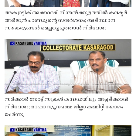
അക്വാട്ടിക് അക്കാദമി നീന്തൽക്കുളത്തിൽ കലക്ടർ
അർജുൻ പാണ്ഡ്യൻ്റെ സന്ദർശനം; അടിസ്ഥാന
സൗകര്യങ്ങൾ മെച്ചപ്പെടുത്താൻ നിർദേശം
സർക്കാർ നോട്ടീസുകൾ കന്നഡയിലും അച്ചടിക്കാൻ
നിർദേശം; ഭാഷാ ന്യൂനപക്ഷ ജില്ലാ കമ്മിറ്റി യോഗം
ചേർന്നു