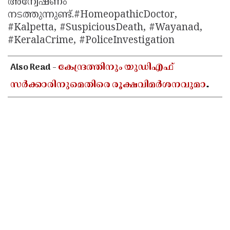
അന്വേഷണം
നടത്തുന്നുണ്ട്.#HomeopathicDoctor,
#Kalpetta, #SuspiciousDeath, #Wayanad,
#KeralaCrime, #PoliceInvestigation
Also Read -
കേന്ദ്രത്തിനും യുഡിഎഫ്
സർക്കാരിനുമെതിരെ രൂക്ഷവിമർശനവുമായി
പ്രതിപക്ഷ നേതാവ് പിണറായി വിജയൻ