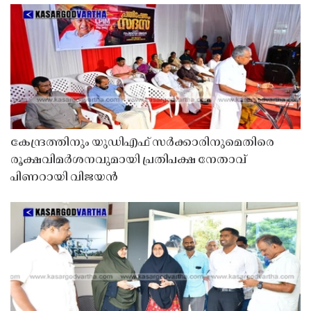
കേന്ദ്രത്തിനും യുഡിഎഫ് സർക്കാരിനുമെതിരെ
രൂക്ഷവിമർശനവുമായി പ്രതിപക്ഷ നേതാവ്
പിണറായി വിജയൻ