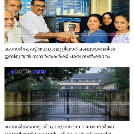
കാസർകോട്ട് ആദ്യം; മുളിയാർ പഞ്ചായത്തിൽ
ഇനിമുതൽ സന്ദർശകർക്ക് ചായ സൽക്കാരം
കാസർകോട്ടെ വിദ്യാഭ്യാസ സ്ഥാപനങ്ങൾക്ക്