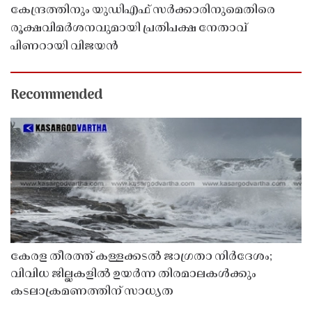
കേന്ദ്രത്തിനും യുഡിഎഫ് സർക്കാരിനുമെതിരെ
രൂക്ഷവിമർശനവുമായി പ്രതിപക്ഷ നേതാവ്
പിണറായി വിജയൻ
Recommended
കേരള തീരത്ത് കള്ളക്കടൽ ജാഗ്രതാ നിർദേശം;
വിവിധ ജില്ലകളിൽ ഉയർന്ന തിരമാലകൾക്കും
കടലാക്രമണത്തിന് സാധ്യത