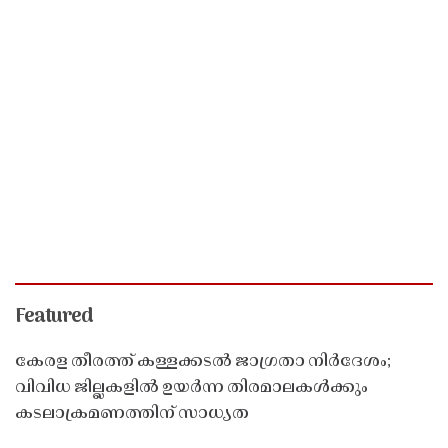
Featured
കേരള തീരത്ത് കള്ളക്കടൽ ജാഗ്രതാ നിർദേശം;
വിവിധ ജില്ലകളിൽ ഉയർന്ന തിരമാലകൾക്കും
കടലാക്രമണത്തിന് സാധ്യത