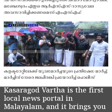
വി ഡി സവർക്കറെ ഉൾപ്പെടുത്തി വിവാദ ചോദ്യാവലി;
മഞ്ചേശ്വരം എഇഒ ആർഎസ്എസ് ദാസ്യവേല
അവസാനിപ്പിക്കണമെന്ന് എംഎസ്എഫ്
കളക്ടറേറ്റിലേക്ക് യുവമോർച്ചയുടെ പ്രതിഷേധ മാർച്ച്;
മാർച്ചിന് നേരെ ജലപീരങ്കി പ്രയോഗിച്ച് പൊലീസ്
Kasaragod Vartha is the first
local news portal in
Malayalam, and it brings you