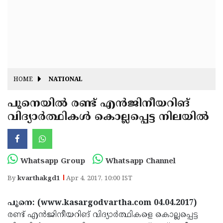
Fitr
May
Day
Eid
Al
Independence
Ad'ha
Day
Onam
HOME
NATIONAL
J&K
State
പൂനെയില്‍ രണ്ട് എന്‍ജിനീയറിങ്
Haryana
വിദ്യാര്‍ത്ഥികള്‍ കൊല്ലപ്പെട്ട നിലയില്‍
Assembly
State
Diwali
Elections
Assembly
Christmas
Elections
New-
Whatsapp Group
Whatsapp Channel
Year
Republic
By
kvarthakgd1
Apr 4, 2017, 10:00 IST
Day
Budget
പൂനെ: (www.kasargodvartha.com 04.04.2017)
Delhi
രണ്ട് എന്‍ജിനീയറിങ് വിദ്യാര്‍ത്ഥികളെ കൊല്ലപ്പെട്ട