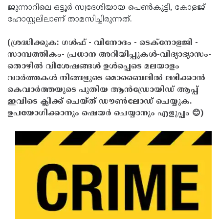
ജുന്നാറിലെ ഒട്ടൂര്‍ സ്വദേശിയായ പെണ്‍കുട്ടി, കോളജ്
Updates
Assembly
Kerala
ഹോസ്റ്റലിലാണ് താമസിച്ചിരുന്നത്.
Polls
Local
Look
(ശ്രദ്ധിക്കുക: ഗൾഫ് - വിനോദം - ടെക്നോളജി -
Body
Back
സാമ്പത്തികം- പ്രധാന അറിയിപ്പുകൾ-വിദ്യാഭ്യാസം-
Election
2025
തൊഴിൽ വിശേഷങ്ങൾ ഉൾപ്പെടെ മലയാളം
വാർത്തകൾ നിങ്ങളുടെ മൊബൈലിൽ ലഭിക്കാൻ
കെവാർത്തയുടെ പുതിയ ആൻഡ്രോയിഡ് ആപ്പ്
ഇവിടെ ക്ലിക്ക് ചെയ്ത് ഡൗൺലോഡ് ചെയ്യുക.
ഉപയോഗിക്കാനും ഷെയർ ചെയ്യാനും എളുപ്പം 😊)