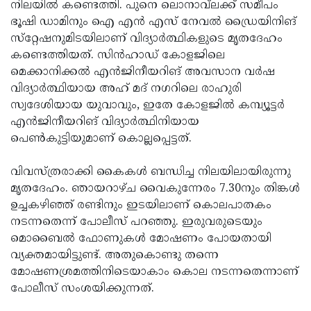
Election
നിലയില്‍ കണ്ടെത്തി. പുനെ ലൊനാവ്‌ലക്ക് സമീപം
Maha
ഭൂഷി ഡാമിനും ഐ എന്‍ എസ് നേവല്‍ ഡ്രൈയിനിങ്
Shivarathri
International
സ്‌റ്റേഷനുമിടയിലാണ് വിദ്യാര്‍ത്ഥികളുടെ മൃതദേഹം
Women's
കണ്ടെത്തിയത്. സിന്‍ഹാഡ് കോളജിലെ
Anti-
മെക്കാനിക്കല്‍ എന്‍ജിനീയറിങ് അവസാന വര്‍ഷ
Day
Drug
Attukal
വിദ്യാര്‍ത്ഥിയായ അഹ് മദ് നഗറിലെ രാഹുരി
Campaign
Pongala
സ്വദേശിയായ യുവാവും, ഇതേ കോളജില്‍ കമ്പ്യൂട്ടര്‍
Holi
എന്‍ജിനീയറിങ് വിദ്യാര്‍ത്ഥിനിയായ
2025
2025
IPL
പെണ്‍കുട്ടിയുമാണ് കൊല്ലപ്പെട്ടത്.
2025
Eid
വിവസ്ത്രരാക്കി കൈകള്‍ ബന്ധിച്ച നിലയിലായിരുന്നു
Al-
Waqf
മൃതദേഹം. ഞായറാഴ്ച വൈകുന്നേരം 7.30നും തിങ്കള്‍
Fitr
Bill
ഉച്ചകഴിഞ്ഞ് രണ്ടിനും ഇടയിലാണ് കൊലപാതകം
Vishu
നടന്നതെന്ന് പോലീസ് പറഞ്ഞു. ഇരുവരുടെയും
2025
Controversy
Festival
Good
മൊബൈല്‍ ഫോണുകള്‍ മോഷണം പോയതായി
2025
Friday
വ്യക്തമായിട്ടുണ്ട്. അതുകൊണ്ടു തന്നെ
Easter
മോഷണശ്രമത്തിനിടെയാകാം കൊല നടന്നതെന്നാണ്
Observance
Sunday
By-
പോലീസ് സംശയിക്കുന്നത്.
2025
2025
Election
Bihar