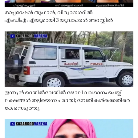
ഓപ്പറേഷൻ തൂഫാൻ; വിദ്യാനഗറിൽ
എംഡിഎംഎയുമായി 3 യുവാക്കൾ അറസ്റ്റിൽ
ഇന്ത്യൻ റെയിൽവേയിൽ ജോലി വാഗ്ദാനം ചെയ്ത്
ലക്ഷങ്ങൾ തട്ടിയെന്ന പരാതി; ദമ്പതികൾക്കെതിരെ
കേസെടുത്തു