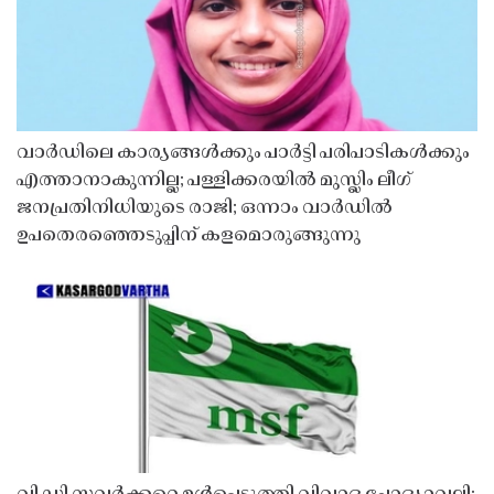
വാർഡിലെ കാര്യങ്ങൾക്കും പാർട്ടി പരിപാടികൾക്കും
എത്താനാകുന്നില്ല; പള്ളിക്കരയിൽ മുസ്ലിം ലീഗ്
ജനപ്രതിനിധിയുടെ രാജി; ഒന്നാം വാർഡിൽ
ഉപതെരഞ്ഞെടുപ്പിന് കളമൊരുങ്ങുന്നു