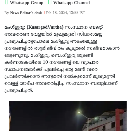
Election
Maha
Whatsapp Group
Whatsapp Channel
Shivarathri
International
By
News Editor's desk
Feb 18, 2024, 13:55 IST
Women's
Anti-
മംഗ്ളുറു: (KasargodVartha)
സംസ്ഥാന ബജറ്റ്
Day
Drug
Attukal
അവതരണ വേളയിൽ മുഖ്യമന്ത്രി സിദ്ധരാമയ്യ
പ്രഖ്യാപിച്ചതുപോലെ മംഗ്ളുറു അടക്കമുള്ള
Campaign
Pongala
Holi
നഗരങ്ങളിൽ രാത്രിജീവിതം കൂടുതൽ സജീവമാകാൻ
2025
2025
IPL
ഒരുങ്ങുന്നു. മംഗ്ളുറു, ബെംഗ്ളുറു തുടങ്ങി
കർണാടകയിലെ 10 നഗരങ്ങളിലെ വ്യാപാര
2025
Eid
സ്ഥാപനങ്ങൾക്ക് പുലർച്ചെ ഒരു മണി വരെ
Al-
Waqf
പ്രവർത്തിക്കാൻ അനുമതി നൽകുമെന്ന് മുഖ്യമന്ത്രി
വെള്ളിയാഴ്ച അവതരിപ്പിച്ച സംസ്ഥാന ബജറ്റിലാണ്
Fitr
Bill
Vishu
പ്രഖ്യാപിച്ചത്.
2025
Controversy
Festival
Good
2025
Friday
Easter
Observance
Sunday
By-
2025
2025
Election
Bihar