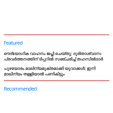
Featured
ഔദ്യോഗിക വാഹനം ജപ്തി ചെയ്തു; ദുരിതാശ്വാസ
പ്രവർത്തനത്തിന് ടിപ്പറിൽ സഞ്ചരിച്ച് തഹസിൽദാർ
പുഴയോരം മാലിന്യമുക്തമാക്കി യുവാക്കൾ; ഇനി
മാലിന്യം തള്ളിയാൽ പണികിട്ടും