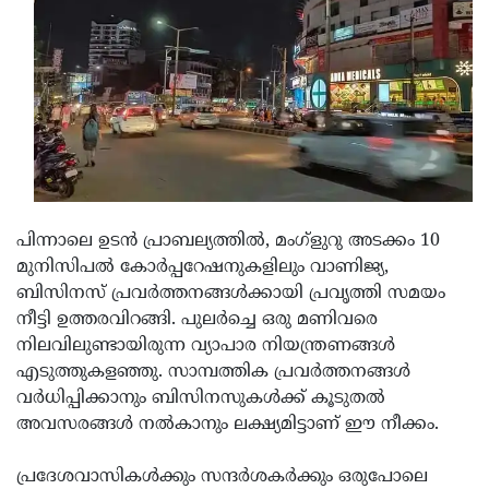
Updates
Assembly
Kerala
Polls
Local
Look
Body
Back
Election
2025
പിന്നാലെ ഉടൻ പ്രാബല്യത്തിൽ, മംഗ്ളുറു അടക്കം 10
മുനിസിപൽ കോർപ്പറേഷനുകളിലും വാണിജ്യ,
ബിസിനസ് പ്രവർത്തനങ്ങൾക്കായി പ്രവൃത്തി സമയം
നീട്ടി ഉത്തരവിറങ്ങി. പുലർച്ചെ ഒരു മണിവരെ
നിലവിലുണ്ടായിരുന്ന വ്യാപാര നിയന്ത്രണങ്ങൾ
എടുത്തുകളഞ്ഞു. സാമ്പത്തിക പ്രവർത്തനങ്ങൾ
വർധിപ്പിക്കാനും ബിസിനസുകൾക്ക് കൂടുതൽ
അവസരങ്ങൾ നൽകാനും ലക്ഷ്യമിട്ടാണ് ഈ നീക്കം.
പ്രദേശവാസികൾക്കും സന്ദർശകർക്കും ഒരുപോലെ