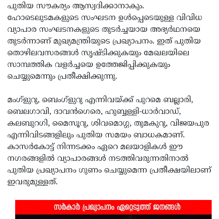
പുതിയ സൗകര്യം ആസ്വദിക്കാനാകും.
ഹോടെലുടമകളുടെ സംഘടന ഉൾപ്പെടെയുള്ള വിവിധ
വ്യാപാര സംഘടനകളുടെ തുടർച്ചയായ അഭ്യർഥനയെ
തുടർന്നാണ് മുഖ്യമന്ത്രിയുടെ പ്രഖ്യാപനം. ഇത് പുതിയ
തൊഴിലവസരങ്ങൾ സൃഷ്ടിക്കുകയും മേഖലയിലെ
സാമ്പത്തിക വളർച്ചയെ ഉത്തേജിപ്പിക്കുകയും
ചെയ്യുമെന്നും പ്രതീക്ഷിക്കുന്നു.
മംഗ്ളുറു, ബെംഗ്ളുറു എന്നിവയ്ക്ക് പുറമെ ബല്ലാരി,
ബെലഗാവി, ദാവൻഗെരെ, ഹുബ്ബള്ളി-ധാർവാഡ്,
കലബുറഗി, മൈസൂറു, ശിവമൊഗ്ഗ, തുമകുറു,
വിജയപുര എന്നിവിടങ്ങളിലും പുതിയ സമയം
ബാധകമാണ്. കാസർകോട്ട് നിന്നടക്കം ഏറെ
മലയാളികൾ ഈ നഗരങ്ങളിൽ വ്യാപാരങ്ങൾ
നടത്തിവരുന്നതിനാൽ പുതിയ പ്രഖ്യാപനം ഗുണം
ചെയ്യുമെന്ന പ്രതീക്ഷയിലാണ് ഇവരുമുള്ളത്.