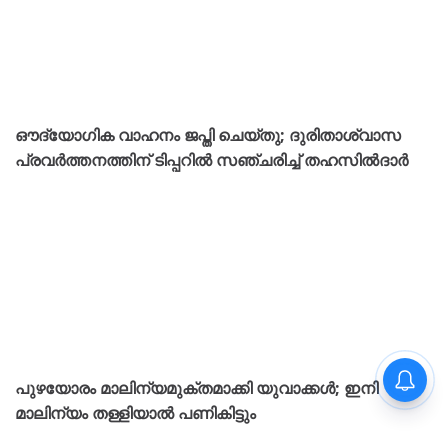
Recommended
ഔദ്യോഗിക വാഹനം ജപ്തി ചെയ്തു; ദുരിതാശ്വാസ
പ്രവർത്തനത്തിന് ടിപ്പറിൽ സഞ്ചരിച്ച് തഹസിൽദാർ