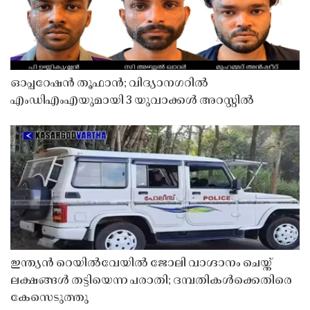
ഓപ്പറേഷൻ തൂഫാൻ; വിദ്യാനഗറിൽ
എംഡിഎംഎയുമായി 3 യുവാക്കൾ അറസ്റ്റിൽ
ഇന്ത്യൻ റെയിൽവേയിൽ ജോലി വാഗ്ദാനം ചെയ്ത്
ലക്ഷങ്ങൾ തട്ടിയെന്ന പരാതി; ദമ്പതികൾക്കെതിരെ
കേസെടുത്തു