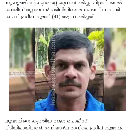
Election
Maha
സുഹൃത്തിന്റെ കുത്തേറ്റ് യുവാവ് മരിച്ചു. ചിറ്റാരിക്കാല്‍
പൊലീസ് സ്റ്റേഷനന്‍ പരിധിയിലെ മൗക്കോട് സ്വദേശി
Shivarathri
International
കെ വി പ്രദീപ് കുമാര്‍ (41) ആണ് മരിച്ചത്.
Women's
Anti-
Day
Drug
Attukal
Campaign
Pongala
Holi
2025
2025
IPL
2025
Eid
Al-
Waqf
Fitr
Bill
Vishu
2025
Controversy
Festival
Good
2025
Friday
Easter
Observance
Sunday
By-
യുവാവിനെ കുത്തിയ ആൾ പൊലീസ്
2025
2025
Election
Bihar
പിടിയിലായിട്ടുണ്ട്. ശനിയാഴ്ച രാവിലെ പ്രദീപ് കുമാറും