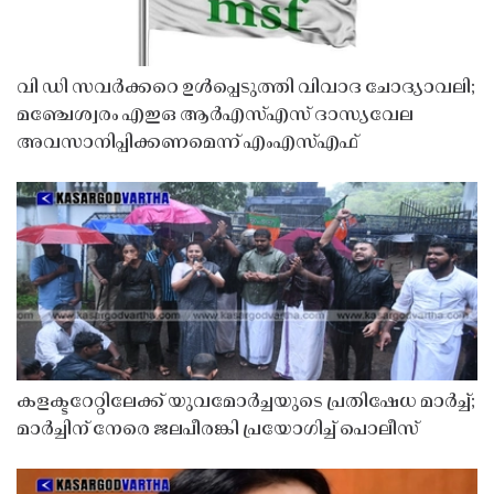
വി ഡി സവർക്കറെ ഉൾപ്പെടുത്തി വിവാദ ചോദ്യാവലി;
മഞ്ചേശ്വരം എഇഒ ആർഎസ്എസ് ദാസ്യവേല
അവസാനിപ്പിക്കണമെന്ന് എംഎസ്എഫ്
കളക്ടറേറ്റിലേക്ക് യുവമോർച്ചയുടെ പ്രതിഷേധ മാർച്ച്;
മാർച്ചിന് നേരെ ജലപീരങ്കി പ്രയോഗിച്ച് പൊലീസ്