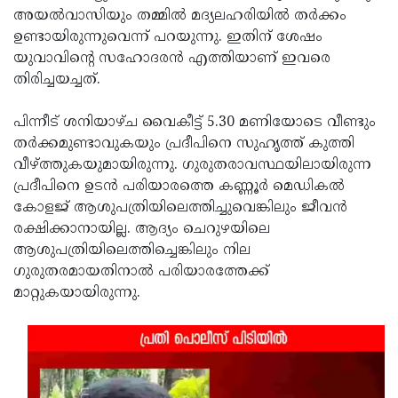
അയല്‍വാസിയും തമ്മില്‍ മദ്യലഹരിയില്‍ തര്‍ക്കം
Updates
Assembly
Kerala
ഉണ്ടായിരുന്നുവെന്ന് പറയുന്നു. ഇതിന് ശേഷം
Polls
Local
Look
യുവാവിന്റെ സഹോദരന്‍ എത്തിയാണ് ഇവരെ
തിരിച്ചയച്ചത്.
Body
Back
Election
2025
പിന്നീട് ശനിയാഴ്ച വൈകീട്ട് 5.30 മണിയോടെ വീണ്ടും
തര്‍ക്കമുണ്ടാവുകയും പ്രദീപിനെ സുഹൃത്ത് കുത്തി
വീഴ്ത്തുകയുമായിരുന്നു. ഗുരുതരാവസ്ഥയിലായിരുന്ന
പ്രദീപിനെ ഉടന്‍ പരിയാരത്തെ കണ്ണൂര്‍ മെഡികല്‍
കോളജ് ആശുപത്രിയിലെത്തിച്ചുവെങ്കിലും ജീവന്‍
രക്ഷിക്കാനായില്ല. ആദ്യം ചെറുഴയിലെ
ആശുപത്രിയിലെത്തിച്ചെങ്കിലും നില
ഗുരുതരമായതിനാൽ പരിയാരത്തേക്ക്
മാറ്റുകയായിരുന്നു.