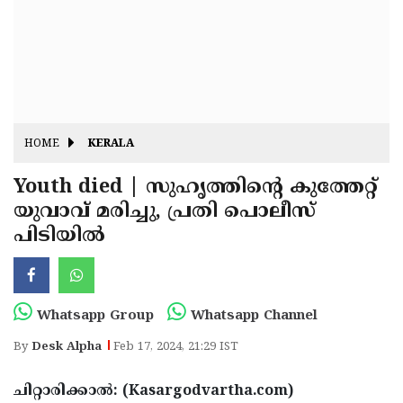
Fitr
May
Day
Eid
Al
Independence
Ad'ha
Day
Onam
HOME
KERALA
J&K
State
Youth died | സുഹൃത്തിന്റെ കുത്തേറ്റ്
Haryana
യുവാവ് മരിച്ചു, പ്രതി പൊലീസ്
Assembly
State
Diwali
പിടിയില്‍
Elections
Assembly
Christmas
Elections
New-
Year
Republic
Whatsapp Group
Whatsapp Channel
Day
Budget
By
Desk Alpha
Feb 17, 2024, 21:29 IST
Delhi
ചിറ്റാരിക്കാല്‍: (Kasargodvartha.com)