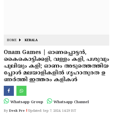
Fitr
May
Day
Eid
Al
Independence
Ad'ha
Day
Onam
HOME
KERALA
J&K
State
Onam Games | ഓണപ്പൊട്ടന്‍,
Haryana
കൈകൊട്ടിക്കളി, വള്ളം കളി, പശുവും
Assembly
State
Diwali
പുലിയും കളി; ഓണം അടുത്തെത്തിയ
Elections
Assembly
Christmas
പ്പോള്‍ മലയാളികളില്‍ ഗൃഹാതുരത ഉ
Elections
ണര്‍ത്തി ഇത്തരം കളികള്‍
New-
Year
Republic
Day
Budget
Whatsapp Group
Whatsapp Channel
Delhi
By
Desk Pre
Updated: Sep 7, 2024, 14:29 IST