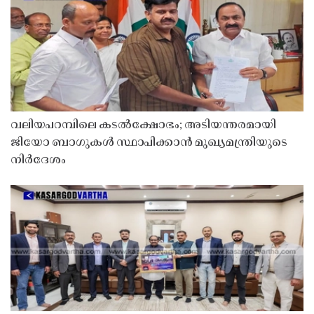
വലിയപറമ്പിലെ കടൽക്ഷോഭം; അടിയന്തരമായി
ജിയോ ബാഗുകൾ സ്ഥാപിക്കാൻ മുഖ്യമന്ത്രിയുടെ
നിർദേശം