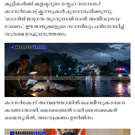
കുട്ടികൾക്ക് കളക്ടറുടെ സ്നേഹ സന്ദേശം!
കാസർകോട്ട് ക്ലാസുകൾ പുനരാരംഭിക്കുന്നു;
‘ഓറൻജ് ജാഗ്രത തുടരുന്നതിനാൽ അതീവ ശ്രദ്ധ
വേണം’; ഇഴ ജന്തുക്കളുടെ സാന്നിധ്യം പരിശോധിച്ച്
സുരക്ഷ ഉറപ്പുവരുത്തണം
കാസർകോട് അമ്പലത്തറയിൽ പൊലീസുകാരനെ
കാണാതായി; മൊബൈൽ ടവർ ലൊക്കേഷൻ
മൈസൂരിൽ, അന്വേഷണം ഊർജിതം