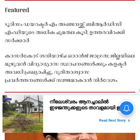
Featured
ടൂറിസം ഡയറക്ടർ എം അഞ്ജനയ്ക്ക് ബിആർഡിസി
എംഡിയുടെ അധിക ചുമതല കൂടി; ഉത്തരവിറക്കി
സർക്കാർ
കാസർകോട് ശനിയാഴ്ച ഓറൻജ് ജാഗ്രത; ജില്ലയിലെ
മുഴുവൻ വിദ്യാഭ്യാസ സ്ഥാപനങ്ങൾക്കും കളക്ടർ
അവധി പ്രഖ്യാപിച്ചു, ദുരിതാശ്വാസ
പ്രവർത്തനങ്ങൾക്ക് സജ്ജമാകാൻ നിർദേശം
Recommended