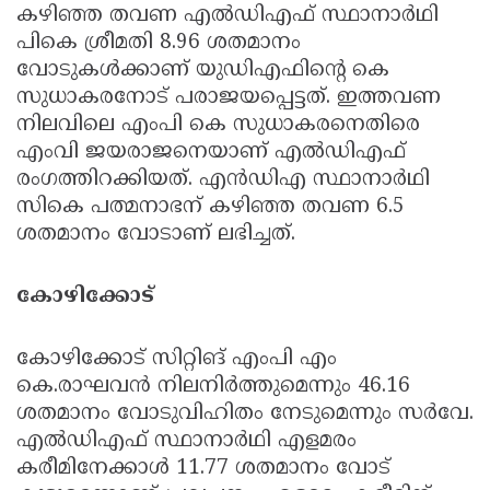
കഴിഞ്ഞ തവണ എല്‍ഡിഎഫ് സ്ഥാനാര്‍ഥി
പികെ ശ്രീമതി 8.96 ശതമാനം
വോടുകള്‍ക്കാണ് യുഡിഎഫിന്റെ കെ
സുധാകരനോട് പരാജയപ്പെട്ടത്. ഇത്തവണ
നിലവിലെ എംപി കെ സുധാകരനെതിരെ
എംവി ജയരാജനെയാണ് എല്‍ഡിഎഫ്
രംഗത്തിറക്കിയത്. എന്‍ഡിഎ സ്ഥാനാര്‍ഥി
സികെ പത്മനാഭന് കഴിഞ്ഞ തവണ 6.5
ശതമാനം വോടാണ് ലഭിച്ചത്.
കോഴിക്കോട്
കോഴിക്കോട് സിറ്റിങ് എംപി എം
കെ.രാഘവന്‍ നിലനിര്‍ത്തുമെന്നും 46.16
ശതമാനം വോടുവിഹിതം നേടുമെന്നും സര്‍വേ.
എല്‍ഡിഎഫ് സ്ഥാനാര്‍ഥി എളമരം
കരീമിനേക്കാള്‍ 11.77 ശതമാനം വോട്