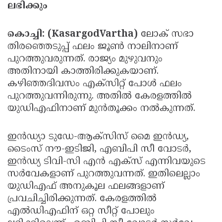
ലഭിക്കും
Updates
Assembly
Kerala
Polls
Local
Look
കൊച്ചി: (KasargodVartha)
ലോക് സഭാ
തിരഞ്ഞെടുപ്പ് ഫലം ജൂണ്‍ നാലിനാണ്
Body
Back
പുറത്തുവരുന്നത്. രാജ്യം മുഴുവനും
Election
2025
അതിനായി കാത്തിരിക്കുകയാണ്.
കഴിഞ്ഞദിവസം എക്‌സിറ്റ് പോള്‍ ഫലം
പുറത്തുവന്നിരുന്നു. അതില്‍ കേരളത്തില്‍
യുഡിഎഫിനാണ് മുന്‍തൂക്കം നല്‍കുന്നത്.
ഇന്‍ഡ്യാ ടുഡേ-ആക്സിസ് മൈ ഇന്‍ഡ്യ,
ടൈംസ് നൗ-ഇടിജി, എബിപി സീ വോടര്‍,
ഇന്‍ഡ്യ ടിവി-സി എന്‍ എക്സ് എന്നിവയുടെ
സര്‍വേകളാണ് പുറത്തുവന്നത്. ഇതിലെല്ലാം
യുഡിഎഫ് അനുകൂല ഫലങ്ങളാണ്
പ്രവചിച്ചിരിക്കുന്നത്. കേരളത്തില്‍
എല്‍ഡിഎഫിന് ഒറ്റ സീറ്റ് പോലും