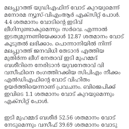
മലപ്പുറത്ത് യുഡിഎഫിന് വോട് കുറയുമെന്ന്
മനോരമ ന്യൂസ്-വിഎംആര്‍ എക്‌സിറ്റ് പോള്‍.
4.4 ശതമാനം വോടിന്റെ ഇടിവ്
ലീഗിനുണ്ടാകുമെന്നും സര്‍വെ. എന്നാല്‍
ഇടതുമുന്നണിയേക്കാള്‍ 12.87 ശതമാനം വോട്
കൂടുതല്‍ ലഭിക്കാം. പൊന്നാനിയില്‍ നിന്ന്
മലപ്പുറത്ത് ജനവിധി തേടാന്‍ എത്തിയ
മുതിര്‍ന്ന ലീഗ് നേതാവ് ഇടി മുഹമ്മദ്
ബശീറിനെ നേരിടാന്‍ യുവനേതാവ് വി
വസീഫിനെ രംഗത്തിറക്കിയ സിപിഎം നീക്കം
എല്‍ഡിഎഫിന്റെ വോട് വിഹിതം
ഉയര്‍ത്തിയെന്നാണ് പ്രവചനം. ബിജെപിക്ക്
ഇവിടെ 1.1 ശതമാനം വോട് കുറയുമെന്നും
എക്‌സിറ്റ് പോള്‍.
ഇടി മുഹമ്മദ് ബശീര്‍ 52.56 ശതമാനം വോട്
നേടുമെന്നും വസീഫ് 39.69 ശതമാനം വോടു