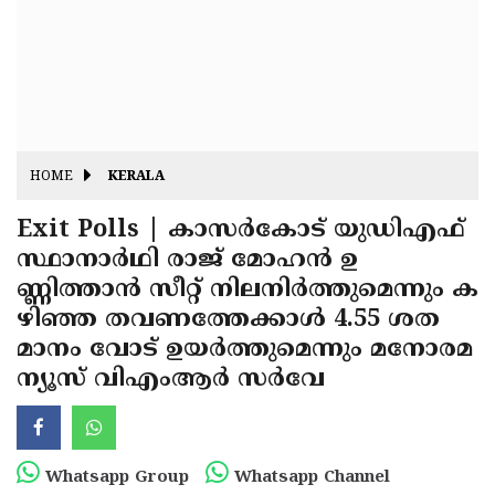
Fitr
May
Day
Eid
Al
Independence
Ad'ha
Day
Onam
HOME
KERALA
J&K
State
Exit Polls | കാസര്‍കോട് യുഡിഎഫ്
Haryana
സ്ഥാനാര്‍ഥി രാജ് മോഹന്‍ ഉ
Assembly
State
Diwali
ണ്ണിത്താന്‍ സീറ്റ് നിലനിര്‍ത്തുമെന്നും ക
Elections
Assembly
Christmas
ഴിഞ്ഞ തവണത്തേക്കാള്‍ 4.55 ശത
Elections
മാനം വോട് ഉയര്‍ത്തുമെന്നും മനോരമ
New-
ന്യൂസ് വിഎംആര്‍ സര്‍വേ
Year
Republic
Day
Budget
Delhi
Whatsapp Group
Whatsapp Channel