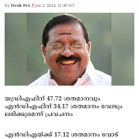
Election
Maha
By
Desk Pre
Jun 2, 2024, 21:48 IST
Shivarathri
International
Women's
Anti-
Day
Drug
Attukal
Campaign
Pongala
Holi
2025
2025
IPL
2025
Eid
Al-
Waqf
Fitr
Bill
Vishu
യുഡിഎഫിന് 47.72 ശതമാനവും
2025
Controversy
Festival
Good
എന്‍ഡിഎഫിന് 34.17 ശതമാനം വോടും
2025
Friday
ലഭിക്കുമെന്ന് പ്രവചനം
Easter
Observance
Sunday
By-
എന്‍ഡിഎയ്ക്ക് 17.12 ശതമാനം വോട്
2025
2025
Election
Bihar