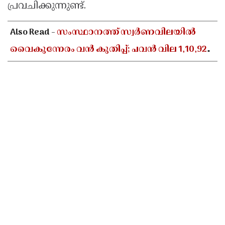
പ്രവചിക്കുന്നുണ്ട്.
Also Read -
സംസ്ഥാനത്ത് സ്വർണവിലയിൽ
വൈകുന്നേരം വൻ കുതിപ്പ്; പവൻ വില 1,10,920
രൂപയായി ഉയർന്നു