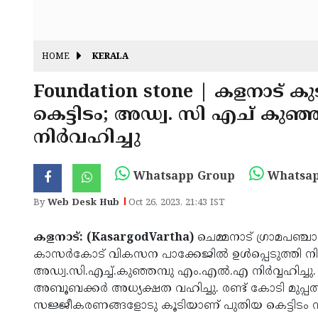
HOME
KERALA
Foundation stone | കളനാട് കു
കെട്ടിടം; അഡ്വ. സി എച് കു
നിര്‍വഹിച്ചു
Whatsapp Group
Whatsap
By
Web Desk Hub
Oct 26, 2023, 21:43 IST
കളനാട്: (KasargodVartha)
ചെമ്മനാട് ഗ്രാമപഞ്ച
കാസര്‍കോട് വികസന പാക്കേജില്‍ ഉള്‍പ്പെടുത്തി നിര്
അഡ്വ.സി.എച്ച്.കുഞ്ഞമ്പു എം.എല്‍.എ നിര്‍വ്വഹിച്
അബൂബക്കര്‍ അധ്യക്ഷത വഹിച്ചു. രണ്ട് കോടി മുപ്പത
സജ്ജീകരണങ്ങളോടു കൂടിയാണ് പുതിയ കെട്ടിടം നിര്‍മ