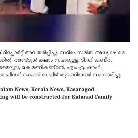
ിപ്പോര്‍ട്ട് അവതരിപ്പിച്ചു. സ്ഥിരം സമിതി അധ്യക്ഷ രമ
ില്‍, അബ്ദുള്‍ കലാം സഹദുള്ള, ടി.ഡി.കബീര്‍,
്‍ മൈലുല, കെ.മണികണ്ഠന്‍, എം.എ. ഷാഫി,
്‍ ഓഫീസര്‍ കെ.ബി.ബഷീര്‍ തുടങ്ങിയവര്‍ സംസാരിച്ചു.
yalam News, Kerala News, Kasaragod
ing will be constructed for Kalanad Family