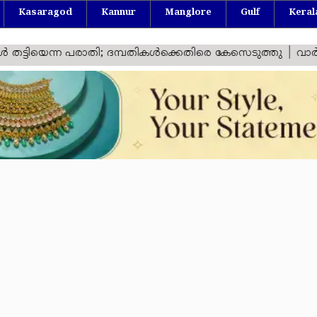
Kasaragod
Kannur
Manglore
Gulf
Keral