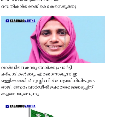
ലക്ഷങ്ങൾ തട്ടിയെന്ന പരാതി;
ദമ്പതികൾക്കെതിരെ കേസെടുത്തു
വാർഡിലെ കാര്യങ്ങൾക്കും പാർട്ടി
പരിപാടികൾക്കും എത്താനാകുന്നില്ല;
പള്ളിക്കരയിൽ മുസ്ലിം ലീഗ് ജനപ്രതിനിധിയുടെ
രാജി; ഒന്നാം വാർഡിൽ ഉപതെരഞ്ഞെടുപ്പിന്
കളമൊരുങ്ങുന്നു