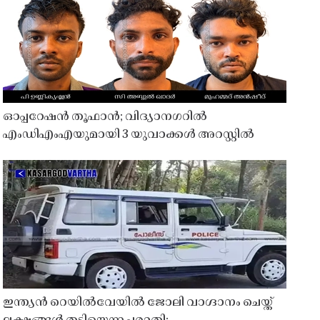
ഓപ്പറേഷൻ തൂഫാൻ; വിദ്യാനഗറിൽ
എംഡിഎംഎയുമായി 3 യുവാക്കൾ അറസ്റ്റിൽ
ഇന്ത്യൻ റെയിൽവേയിൽ ജോലി വാഗ്ദാനം ചെയ്ത്