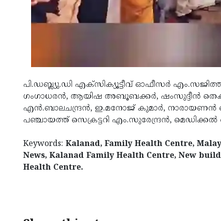
പി.ഡബ്ല്യു.ഡി എക്സിക്യൂട്ടീവ് ഓഫീസര്‍ എം.സജിത്ത് റ
ഗംഗാധരന്‍, ആയിഷ അബൂബക്കര്‍, ഷംസുദ്ദീന്‍ തെക്ക
എന്‍.ബാലചന്ദ്രന്‍, ഇ.മനോജ് കുമാര്‍, നാരായണന
പഞ്ചായത്ത് സെക്രട്ടറി എം.സുരേന്ദ്രന്‍, മെഡിക്കല
Keywords:
Kalanad, Family Health Centre, Mala
News, Kalanad Family Health Centre, New build
Health Centre.
< !- START disable copy paste -->