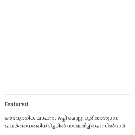
Featured
ഔദ്യോഗിക വാഹനം ജപ്തി ചെയ്തു; ദുരിതാശ്വാസ
പ്രവർത്തനത്തിന് ടിപ്പറിൽ സഞ്ചരിച്ച് തഹസിൽദാർ