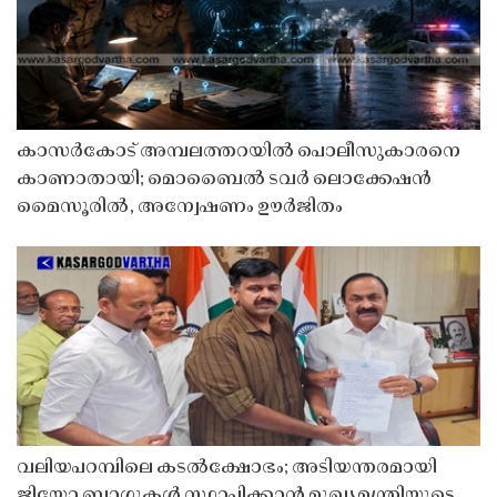
കാസർകോട് അമ്പലത്തറയിൽ പൊലീസുകാരനെ
കാണാതായി; മൊബൈൽ ടവർ ലൊക്കേഷൻ
മൈസൂരിൽ, അന്വേഷണം ഊർജിതം
വലിയപറമ്പിലെ കടൽക്ഷോഭം; അടിയന്തരമായി
ജിയോ ബാഗുകൾ സ്ഥാപിക്കാൻ മുഖ്യമന്ത്രിയുടെ