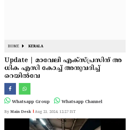
Fitr
May
Day
Eid
Al
Independence
Ad'ha
Day
Onam
HOME
KERALA
J&K
State
Update | മാവേലി എക്‌സ്പ്രസിന് അ
Haryana
ധിക എസി കോച്ച് അനുവദിച്ച്
Assembly
State
Diwali
റെയിൽവേ
Elections
Assembly
Christmas
Elections
New-
Year
Republic
Whatsapp Group
Whatsapp Channel
Day
Budget
By
Main Desk
Aug 21, 2024, 12:27 IST
Delhi