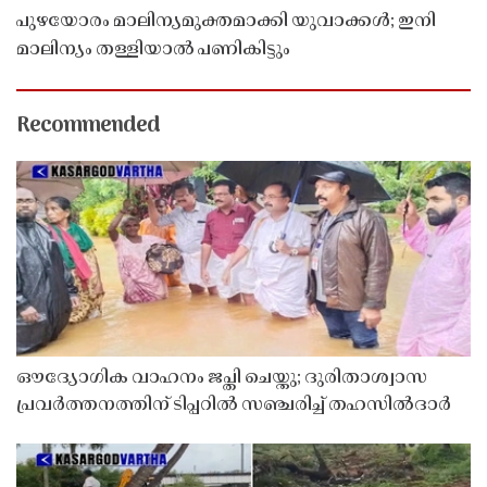
പുഴയോരം മാലിന്യമുക്തമാക്കി യുവാക്കൾ; ഇനി
മാലിന്യം തള്ളിയാൽ പണികിട്ടും
Recommended
ഔദ്യോഗിക വാഹനം ജപ്തി ചെയ്തു; ദുരിതാശ്വാസ
പ്രവർത്തനത്തിന് ടിപ്പറിൽ സഞ്ചരിച്ച് തഹസിൽദാർ