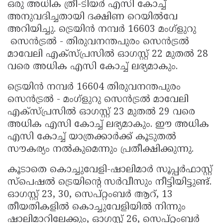
ഒരു അധിക ത്രീ-ടിയർ എസി കോച്ച്
Updates
Assembly
Kerala
അനുവദിച്ചതായി ദക്ഷിണ റെയിൽവേ
അറിയിച്ചു. ട്രെയിൻ നമ്പർ 16603 മംഗ്ളുറു
Polls
Local
Look
സെൻട്രൽ - തിരുവനന്തപുരം സെൻട്രൽ
Body
Back
മാവേലി എക്സ്പ്രസിൽ ഓഗസ്റ്റ് 22 മുതൽ 28
Election
2025
വരെ അധിക എസി കോച്ച് ലഭ്യമാകും.
ട്രെയിൻ നമ്പർ 16604 തിരുവനന്തപുരം
സെൻട്രൽ - മംഗ്ളുറു സെൻട്രൽ മാവേലി
എക്സ്പ്രസിൽ ഓഗസ്റ്റ് 23 മുതൽ 29 വരെ
അധിക എസി കോച്ച് ലഭ്യമാകും. ഈ അധിക
എസി കോച്ച് യാത്രക്കാർക്ക് കൂടുതൽ
സൗകര്യം നൽകുമെന്നും പ്രതീക്ഷിക്കുന്നു.
കൂടാതെ കൊച്ചുവേളി-ഷാലിമാർ സൂപ്പർഫാസ്റ്റ്
സ്പെഷൽ ട്രെയിന്റെ സർവീസും നീട്ടിയിട്ടുണ്ട്.
ഓഗസ്റ്റ് 23, 30, സെപ്റ്റംബർ ആറ്, 13
തീയതികളിൽ കൊച്ചുവേളിയിൽ നിന്നും
ഷാലിമാറിലേക്കും, ഓഗസ്റ്റ് 26, സെപ്റ്റംബർ