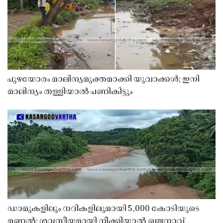
പുഴയോരം മാലിന്യമുക്തമാക്കി യുവാക്കൾ; ഇനി
മാലിന്യം തള്ളിയാൽ പണികിട്ടും
ഡാമുകളിലും നദികളിലുമായി 5,000 കോടിയുടെ
മണൽ; ശാസ്ത്രീയമായി നീക്കിയാൽ ഖജനാവ്