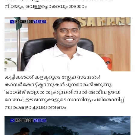
നിറയും, വെള്ളപ്പൊക്കവും തടയാം
കുട്ടികൾക്ക് കളക്ടറുടെ സ്നേഹ സന്ദേശം!
കാസർകോട്ട് ക്ലാസുകൾ പുനരാരംഭിക്കുന്നു;
‘ഓറൻജ് ജാഗ്രത തുടരുന്നതിനാൽ അതീവ ശ്രദ്ധ
വേണം’; ഇഴ ജന്തുക്കളുടെ സാന്നിധ്യം പരിശോധിച്ച്
സുരക്ഷ ഉറപ്പുവരുത്തണം