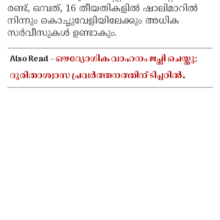
രണ്ട്, ഒമ്പത്, 16 തീയതികളിൽ ഷാലിമാറിൽ
നിന്നും കൊച്ചുവേളിയിലേക്കും അധിക
സർവീസുകൾ ഉണ്ടാകും.
Also Read -
ഔദ്യോഗിക വാഹനം ജപ്തി ചെയ്തു;
ദുരിതാശ്വാസ പ്രവർത്തനത്തിന് ടിപ്പറിൽ
സഞ്ചരിച്ച് തഹസിൽദാർ