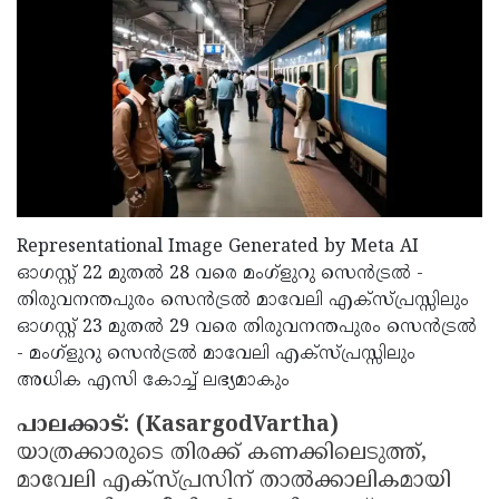
Election
Maha
Shivarathri
International
Women's
Anti-
Day
Drug
Attukal
Campaign
Pongala
Holi
2025
2025
IPL
Representational Image Generated by Meta AI
2025
Eid
ഓഗസ്റ്റ് 22 മുതൽ 28 വരെ മംഗ്ളുറു സെൻട്രൽ -
Al-
Waqf
തിരുവനന്തപുരം സെൻട്രൽ മാവേലി എക്സ്പ്രസ്സിലും
Fitr
ഓഗസ്റ്റ് 23 മുതൽ 29 വരെ തിരുവനന്തപുരം സെൻട്രൽ
Bill
Vishu
- മംഗ്ളുറു സെൻട്രൽ മാവേലി എക്സ്പ്രസ്സിലും
2025
Controversy
Festival
Good
അധിക എസി കോച്ച് ലഭ്യമാകും
2025
Friday
Easter
പാലക്കാട്: (KasargodVartha)
Observance
Sunday
By-
യാത്രക്കാരുടെ തിരക്ക് കണക്കിലെടുത്ത്,
മാവേലി എക്സ്പ്രസിന് താൽക്കാലികമായി
2025
2025
Election
Bihar