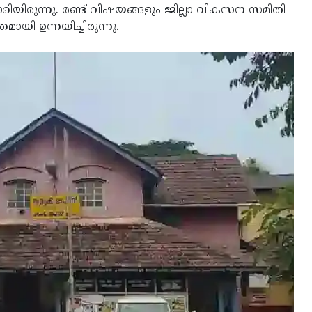
്കിയിരുന്നു. രണ്ട് വിഷയങ്ങളും ജില്ലാ വികസന സമിതി
ായി ഉന്നയിച്ചിരുന്നു.