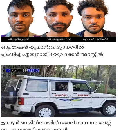
ഓപ്പറേഷൻ തൂഫാൻ; വിദ്യാനഗറിൽ
എംഡിഎംഎയുമായി 3 യുവാക്കൾ അറസ്റ്റിൽ
ഇന്ത്യൻ റെയിൽവേയിൽ ജോലി വാഗ്ദാനം ചെയ്ത്