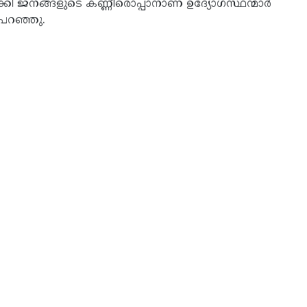
്കി ജനങ്ങളുടെ കണ്ണീരൊപ്പാനാണ് ഉദ്യോഗസ്ഥന്മാര്‍
് പറഞ്ഞു.