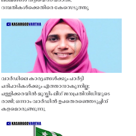
ലക്ഷങ്ങൾ തട്ടിയെന്ന പരാതി;
ദമ്പതികൾക്കെതിരെ കേസെടുത്തു
വാർഡിലെ കാര്യങ്ങൾക്കും പാർട്ടി
പരിപാടികൾക്കും എത്താനാകുന്നില്ല;
പള്ളിക്കരയിൽ മുസ്ലിം ലീഗ് ജനപ്രതിനിധിയുടെ
രാജി; ഒന്നാം വാർഡിൽ ഉപതെരഞ്ഞെടുപ്പിന്
കളമൊരുങ്ങുന്നു