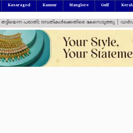
Kasaragod
Kannur
Manglore
Gulf
Keral