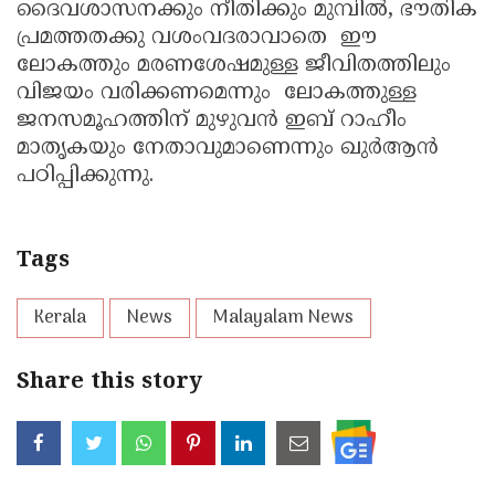
ദൈവശാസനക്കും നീതിക്കും മുമ്പില്‍, ഭൗതിക
പ്രമത്തതക്കു വശംവദരാവാതെ ഈ
ലോകത്തും മരണശേഷമുള്ള ജീവിതത്തിലും
വിജയം വരിക്കണമെന്നും ലോകത്തുള്ള
ജനസമൂഹത്തിന് മുഴുവന്‍ ഇബ് റാഹീം
മാതൃകയും നേതാവുമാണെന്നും ഖുര്‍ആന്‍
പഠിപ്പിക്കുന്നു.
Tags
Kerala
News
Malayalam News
Share this story