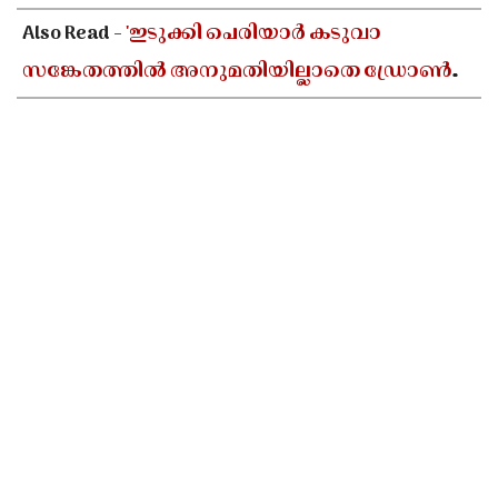
Also Read -
'ഇടുക്കി പെരിയാർ കടുവാ
സങ്കേതത്തിൽ അനുമതിയില്ലാതെ ഡ്രോൺ
പറത്തി ദൃശ്യങ്ങൾ പകർത്തി'; തമിഴ്നാട്
സംഘത്തിനെതിരെ പ്രതിഷേധം