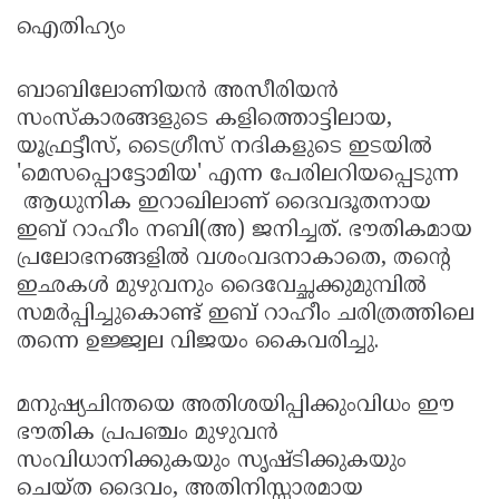
ഐതിഹ്യം
ബാബിലോണിയന്‍ അസീരിയന്‍
സംസ്‌കാരങ്ങളുടെ കളിത്തൊട്ടിലായ,
യൂഫ്രട്ടീസ്, ടൈഗ്രീസ് നദികളുടെ ഇടയില്‍
'മെസപ്പൊട്ടോമിയ' എന്ന പേരിലറിയപ്പെടുന്ന
ആധുനിക ഇറാഖിലാണ് ദൈവദൂതനായ
ഇബ് റാഹീം നബി(അ) ജനിച്ചത്. ഭൗതികമായ
പ്രലോഭനങ്ങളില്‍ വശംവദനാകാതെ, തന്റെ
ഇഛകള്‍ മുഴുവനും ദൈവേച്ഛക്കുമുമ്പില്‍
സമര്‍പ്പിച്ചുകൊണ്ട് ഇബ് റാഹീം ചരിത്രത്തിലെ
തന്നെ ഉജ്ജ്വല വിജയം കൈവരിച്ചു.
മനുഷ്യചിന്തയെ അതിശയിപ്പിക്കുംവിധം ഈ
ഭൗതിക പ്രപഞ്ചം മുഴുവന്‍
സംവിധാനിക്കുകയും സൃഷ്ടിക്കുകയും
ചെയ്ത ദൈവം, അതിനിസ്സാരമായ