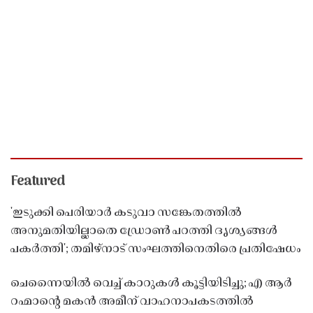
Featured
'ഇടുക്കി പെരിയാർ കടുവാ സങ്കേതത്തിൽ
അനുമതിയില്ലാതെ ഡ്രോൺ പറത്തി ദൃശ്യങ്ങൾ
പകർത്തി'; തമിഴ്നാട് സംഘത്തിനെതിരെ പ്രതിഷേധം
ചെന്നൈയിൽ വെച്ച് കാറുകൾ കൂട്ടിയിടിച്ചു; എ ആർ
റഹ്മാൻ്റെ മകൻ അമീന് വാഹനാപകടത്തിൽ