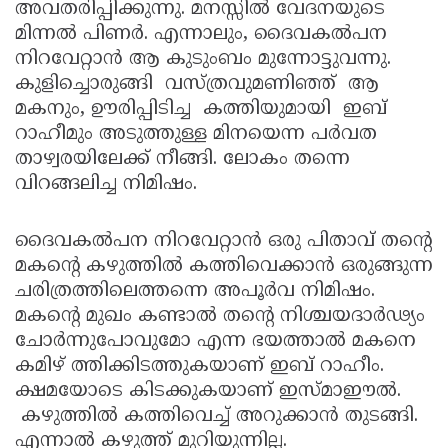
അവതരിപ്പിക്കുന്നു. മനസ്സില്‍ വേദനയുടെ
മിന്നല്‍ പിണര്‍. എന്നാലും, ദൈവകല്‍പന
നിറവേറ്റാന്‍ ആ കുടുംബം മുന്നോട്ടുവന്നു.
കുളിച്ചൊരുങ്ങി വസ്ത്രവുമണിഞ്ഞ് ആ
മകനും, ഊരിപ്പിടിച്ച കത്തിയുമായി ഇബ്
റാഹീമും അടുത്തുള്ള മിനയെന്ന പര്‍വത
താഴ്വരയിലേക്ക് നീങ്ങി. ലോകം തന്നെ
വിറങ്ങലിച്ച നിമിഷം.
ദൈവകല്‍പന നിറവേറ്റാന്‍ ഒരു പിതാവ് തന്റെ
മകന്റെ കഴുത്തില്‍ കത്തിവെക്കാന്‍ ഒരുങ്ങുന്ന
ചരിത്രത്തിലെത്തന്നെ അപൂര്‍വ നിമിഷം.
മകന്റെ മുഖം കണ്ടാല്‍ തന്റെ നിശ്ചയദാര്‍ഢ്യം
ചോര്‍ന്നുപോവുമോ എന്ന ഭയത്താല്‍ മകനെ
കമിഴ് ത്തിക്കിടത്തുകയാണ് ഇബ് റാഹീം.
ക്ഷമയോടെ കിടക്കുകയാണ് ഇസ്മാഈല്‍.
കഴുത്തില്‍ കത്തിവെച്ച് അറുക്കാന്‍ തുടങ്ങി.
എന്നാല്‍ കഴുത്ത് മുറിയുന്നില്ല.