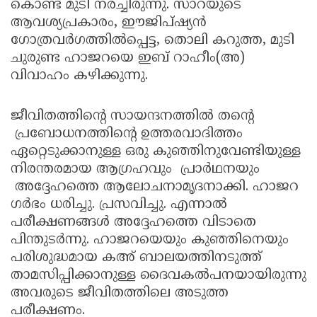
കൊണ്ട് മുടി നരച്ചിരുന്നു. സാറയുടെ
ആവശ്യപ്രകാരം, ഈജിപ്ഷ്യന്‍
ഗോത്രവര്‍ഗത്തില്‍പ്പെട്ട, തൊലി കറുത്ത, മുടി
ചുരുണ്ട ഹാജറയെ ഇബ് റാഹീം(അ)
വിവാഹം കഴിക്കുന്നു.
ജീവിതത്തിന്റെ സായന്ദനത്തില്‍ തന്റെ
പ്രബോധനത്തിന്റെ ഉത്തരവാദിത്തം
ഏറ്റെടുക്കാനുള്ള ഒരു കുഞ്ഞിനുവേണ്ടിയുള്ള
നിരന്തരമായ ആഗ്രഹവും പ്രാര്‍ഥനയും
അദ്ദേഹത്തെ ആലോചനാമൃദനാക്കി. ഹാജറ
ഗര്‍ഭം ധരിച്ചു. പ്രസവിച്ചു. എന്നാല്‍
പരീക്ഷണങ്ങള്‍ അദ്ദേഹത്തെ വിടാതെ
പിന്തുടര്‍ന്നു. ഹാജറയെയും കുഞ്ഞിനെയും
പരിശുദ്ധമായ കഅ് ബാലയത്തിനടുത്ത്
താമസിപ്പിക്കാനുള്ള ദൈവകല്‍പനയായിരുന്നു
അവരുടെ ജീവിതത്തിലെ അടുത്ത
പരീക്ഷണം.