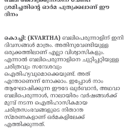
ബലി കൊടുക്കുന്നതിന് വേണ്ടി
Updates
ശ്രമിച്ചതിന്റെ ഓര്‍മ പുതുക്കലാണ് ഈ
Assembly
Kerala
ദിനം
Polls
Local
Look
Body
Back
Election
കൊച്ചി: (KVARTHA)
ബലിപെരുന്നാളിന് ഇനി
2025
ദിവസങ്ങള്‍ മാത്രം. അതിനുവേണ്ടിയുള്ള
ഒരുക്കത്തിലാണ് എല്ലാ വിശ്വാസികളും.
എന്നാല്‍ ബലിപെരുന്നാളിനെ ചുറ്റിപ്പറ്റിയുള്ള
ചരിത്രവും സന്ദേശവും
ഐതിഹ്യവുമൊക്കെയുണ്ട്. അത്
എന്താണെന്ന് നോക്കാം. ഇപ്പോള്‍ നാം
ആഘോഷിക്കുന്ന ഈദേ ഖുര്‍ബാന്‍, അഥവാ
ബലിപെരുന്നാള്‍, നാലായിരം വര്‍ഷങ്ങള്‍ക്ക്
മുമ്പ് നടന്ന ഐതിഹാസികമായ
ചരിത്രസംഭവങ്ങളുടെ നിതാന്ത
സ്മരണകളാണ് ഒര്‍മകളിലേക്ക്
എത്തിക്കുന്നത്.