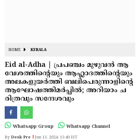
Fitr
May
Day
Eid
Al
Independence
Ad'ha
Day
Onam
HOME
KERALA
J&K
State
Eid al-Adha | പ്രപഞ്ചം മുഴുവന്‍ ആ
Haryana
വേശത്തിന്റെയും ആഹ്ലാദത്തിന്റെയും
Assembly
State
Diwali
അലകളുയര്‍ത്തി ബലിപെരുന്നാളിന്റെ
Elections
Assembly
Christmas
ആഘോഷത്തിമര്‍പ്പില്‍; അറിയാം ച
Elections
രിത്രവും സന്ദേശവും
New-
Year
Republic
Day
Budget
Whatsapp Group
Whatsapp Channel
Delhi
By
Desk Pre
Jun 15, 2024, 15:40 IST