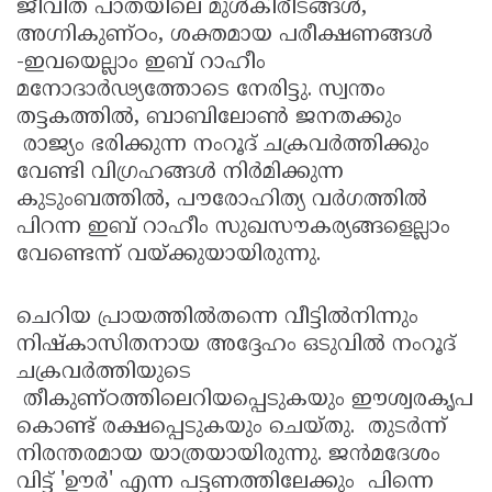
ജീവിത പാതയിലെ മുള്‍കിരീടങ്ങള്‍,
അഗ്നികുണ്ഠം, ശക്തമായ പരീക്ഷണങ്ങള്‍
-ഇവയെല്ലാം ഇബ് റാഹീം
മനോദാര്‍ഢ്യത്തോടെ നേരിട്ടു. സ്വന്തം
തട്ടകത്തില്‍, ബാബിലോണ്‍ ജനതക്കും
രാജ്യം ഭരിക്കുന്ന നംറൂദ് ചക്രവര്‍ത്തിക്കും
വേണ്ടി വിഗ്രഹങ്ങള്‍ നിര്‍മിക്കുന്ന
കുടുംബത്തില്‍, പൗരോഹിത്യ വര്‍ഗത്തില്‍
പിറന്ന ഇബ് റാഹീം സുഖസൗകര്യങ്ങളെല്ലാം
വേണ്ടെന്ന് വയ്ക്കുയായിരുന്നു.
ചെറിയ പ്രായത്തില്‍തന്നെ വീട്ടില്‍നിന്നും
നിഷ്‌കാസിതനായ അദ്ദേഹം ഒടുവില്‍ നംറൂദ്
ചക്രവര്‍ത്തിയുടെ
തീകുണ്ഠത്തിലെറിയപ്പെടുകയും ഈശ്വരകൃപ
കൊണ്ട് രക്ഷപ്പെടുകയും ചെയ്തു. തുടര്‍ന്ന്
നിരന്തരമായ യാത്രയായിരുന്നു. ജന്‍മദേശം
വിട്ട് 'ഊര്‍' എന്ന പട്ടണത്തിലേക്കും പിന്നെ