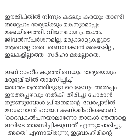
ഈജിപ്തില്‍ നിന്നും കടലും കരയും താണ്ടി
അദ്ദേഹം ഭാര്യയ്ക്കും മകനുമൊപ്പം
മക്കയിലെത്തി. വിജനമായ പ്രദേശം.
ജീവല്‍സ്പര്‍ശനമില്ല. മരുക്കാറ്റുകളുടെ
ആരവമല്ലാതെ തണലേകാന്‍ മരങ്ങളില്ല,
ഇലകളില്ലാത്ത സര്‍ഹാ മരമല്ലാതെ.
ഇബ് റാഹീം കുഞ്ഞിനെയും ഭാര്യയെയും
മരുഭൂമിയില്‍ താമസിപ്പിച്ച്
തോല്‍പാത്രത്തിലുള്ള വെള്ളവും അല്‍പ്പം
ഈത്തപ്പഴവും നല്‍കി തിരിച്ചു പോരാന്‍
തുടങ്ങുമ്പോള്‍ പ്രിയതമന്റെ വേര്‍പ്പാടില്‍
മനംനൊന്ത് ഹാജറ കണ്ഠമിടറിക്കൊണ്ട്
'ദൈവകല്‍പനയാലാണോ താങ്കള്‍ ഞങ്ങളെ
ഇവിടെ താമസിപ്പിക്കുന്നത്' എന്നുചോദിച്ചു.
'അതെ' എന്നായിരുന്നു ഇബ്രാഹിമിന്റെ