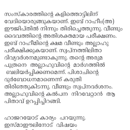
സംസ്‌കാരത്തിന്റെ കളിത്തൊട്ടിലിന്
വേദിയൊരുങ്ങുകയാണ്. ഇബ് റാഹീം(അ)
ഈജിപ്തില്‍ നിന്നും തിരിച്ചെത്തുന്നു. വീണ്ടും
ദൈവത്തിന്റെ അതിശക്തമായ പരീക്ഷണം.
ഇബ് റാഹീമിന്റെ ക്ഷമ വീണ്ടും അല്ലാഹു
പരീക്ഷിക്കുകയാണ്. സ്വപ്നത്തിലിതാ
ദിവ്യദര്‍ശനമുണ്ടാകുന്നു. തന്റെ അരുമ
പുത്രനെ അല്ലാഹുവിന്റെ മാര്‍ഗത്തില്‍
ബലിയര്‍പ്പിക്കണമെന്ന്. പിശാചിന്റെ
ദുര്‍ബോധനമാണെന്ന് കരുതി
തിരിഞ്ഞുകിടന്നു. വീണ്ടും സ്വപ്നദര്‍ശനം.
അല്ലാഹുവിന്റെ കല്‍പന നിറവേറ്റാന്‍ ആ
പിതാവ് ഉറപ്പിച്ചിറങ്ങി.
ഹാജറയോട് കാര്യം പറയുന്നു.
ഇസ്മാഈലിനോട് വിഷയം