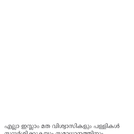
എല്ലാ ഇസ്ലാം മത വിശ്വാസികളും പള്ളികള്‍