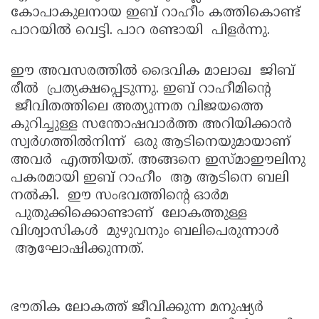
കോപാകുലനായ ഇബ് റാഹീം കത്തികൊണ്ട്
പാറയില്‍ വെട്ടി. പാറ രണ്ടായി പിളര്‍ന്നു.
ഈ അവസരത്തില്‍ ദൈവിക മാലാഖ ജിബ്
രീല്‍ പ്രത്യക്ഷപ്പെടുന്നു. ഇബ് റാഹീമിന്റെ
ജീവിതത്തിലെ അത്യുന്നത വിജയത്തെ
കുറിച്ചുള്ള സന്തോഷവാര്‍ത്ത അറിയിക്കാന്‍
സ്വര്‍ഗത്തില്‍നിന്ന് ഒരു ആടിനെയുമായാണ്
അവര്‍ എത്തിയത്. അങ്ങനെ ഇസ്മാഈലിനു
പകരമായി ഇബ് റാഹീം ആ ആടിനെ ബലി
നല്‍കി. ഈ സംഭവത്തിന്റെ ഓര്‍മ
പുതുക്കിക്കൊണ്ടാണ് ലോകത്തുള്ള
വിശ്വാസികള്‍ മുഴുവനും ബലിപെരുന്നാള്‍
ആഘോഷിക്കുന്നത്.
ഭൗതിക ലോകത്ത് ജീവിക്കുന്ന മനുഷ്യര്‍