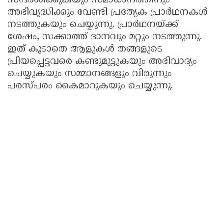
സന്ദര്‍ശിക്കുകയും സമാധാനത്തിനും
അഭിവൃദ്ധിക്കും വേണ്ടി പ്രത്യേക പ്രാര്‍ഥനകള്‍
നടത്തുകയും ചെയ്യുന്നു. പ്രാര്‍ഥനയ്ക്ക്
ശേഷം, സക്കാത്ത് ദാനവും മറ്റും നടത്തുന്നു.
ഇത് കൂടാതെ ആളുകള്‍ തങ്ങളുടെ
പ്രിയപ്പെട്ടവരെ കണ്ടുമുട്ടുകയും അഭിവാദ്യം
ചെയ്യുകയും സമ്മാനങ്ങളും വിരുന്നും
പരസ്പരം കൈമാറുകയും ചെയ്യുന്നു.