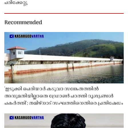
പരിക്കേറ്റു
Recommended
'ഇടുക്കി പെരിയാർ കടുവാ സങ്കേതത്തിൽ
അനുമതിയില്ലാതെ ഡ്രോൺ പറത്തി ദൃശ്യങ്ങൾ
പകർത്തി'; തമിഴ്നാട് സംഘത്തിനെതിരെ പ്രതിഷേധം