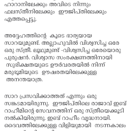
ഹാറാനിലേക്കും അവിടെ നിന്നും
ഫലസ്തീനിലേക്കും ഈജിപ്തിലേക്കും
എത്തപ്പെട്ടു.
അദ്ദേഹത്തിന്റെ കൂടെ ഭാര്യയായ
സാറയുമുണ്ട്. അല്ലാഹുവില്‍ വിശ്വസിച്ച ഒരേ
ഒരു സ്ത്രീ. ലൂഥുമുണ്ട് -വിശ്വസിച്ച ഒരേയൊരു
പുരുഷന്‍. വിശ്വാസ സംരക്ഷണത്തിനായി
സുഭിക്ഷതയുടെ ഊര്‍വരതയില്‍ നിന്ന്
മരുഭൂമിയുടെ ഊഷരതയിലേക്കുള്ള
അനന്തയാത്ര.
സാറ പ്രസവിക്കാത്തത് എന്നും ഒരു
സങ്കടമായിരുന്നു. ഈജിപ്തിലെ രാജാവ് ഇബ്
റാഹീമിന്റെ സേവനത്തിന് ഒരു സ്ത്രീയെക്കൂടി
നല്‍കിയിരുന്നു. ഇബ് റാഹീം വൃദ്ധനായി.
ദൈവത്തിലേക്കുള്ള വിളിയുമായി നടന്നകാലം