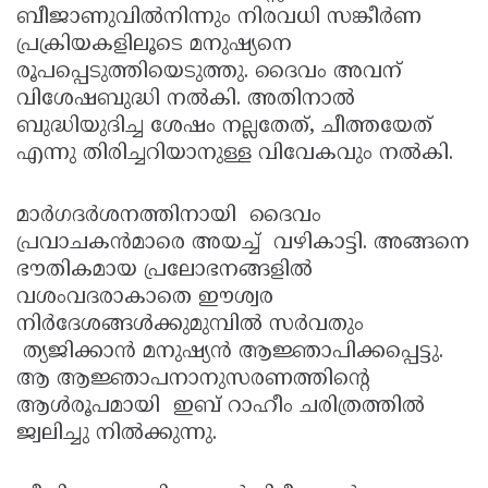
ബീജാണുവില്‍നിന്നും നിരവധി സങ്കീര്‍ണ
പ്രക്രിയകളിലൂടെ മനുഷ്യനെ
രൂപപ്പെടുത്തിയെടുത്തു. ദൈവം അവന്
വിശേഷബുദ്ധി നല്‍കി. അതിനാല്‍
ബുദ്ധിയുദിച്ച ശേഷം നല്ലതേത്, ചീത്തയേത്
എന്നു തിരിച്ചറിയാനുള്ള വിവേകവും നല്‍കി.
മാര്‍ഗദര്‍ശനത്തിനായി ദൈവം
പ്രവാചകന്‍മാരെ അയച്ച് വഴികാട്ടി. അങ്ങനെ
ഭൗതികമായ പ്രലോഭനങ്ങളില്‍
വശംവദരാകാതെ ഈശ്വര
നിര്‍ദേശങ്ങള്‍ക്കുമുമ്പില്‍ സര്‍വതും
ത്യജിക്കാന്‍ മനുഷ്യന്‍ ആജ്ഞാപിക്കപ്പെട്ടു.
ആ ആജ്ഞാപനാനുസരണത്തിന്റെ
ആള്‍രൂപമായി ഇബ് റാഹീം ചരിത്രത്തില്‍
ജ്വലിച്ചു നില്‍ക്കുന്നു.