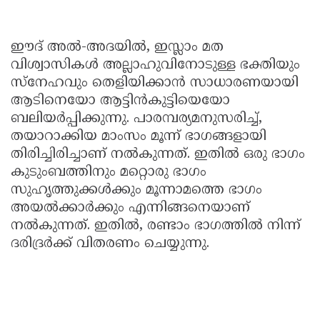
ഈദ് അല്‍-അദയില്‍, ഇസ്ലാം മത
വിശ്വാസികള്‍ അല്ലാഹുവിനോടുള്ള ഭക്തിയും
സ്നേഹവും തെളിയിക്കാന്‍ സാധാരണയായി
ആടിനെയോ ആട്ടിന്‍കുട്ടിയെയോ
ബലിയര്‍പ്പിക്കുന്നു. പാരമ്പര്യമനുസരിച്ച്,
തയാറാക്കിയ മാംസം മൂന്ന് ഭാഗങ്ങളായി
തിരിച്ചിരിച്ചാണ് നല്‍കുന്നത്. ഇതില്‍ ഒരു ഭാഗം
കുടുംബത്തിനും മറ്റൊരു ഭാഗം
സുഹൃത്തുക്കള്‍ക്കും മൂന്നാമത്തെ ഭാഗം
അയല്‍ക്കാര്‍ക്കും എന്നിങ്ങനെയാണ്
നല്‍കുന്നത്. ഇതില്‍, രണ്ടാം ഭാഗത്തില്‍ നിന്ന്
ദരിദ്രര്‍ക്ക് വിതരണം ചെയ്യുന്നു.