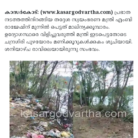
Election
Maha
കാസര്‍കോട്: (www.kasargodvartha.com)
പ്രഭാത
Shivarathri
International
നടത്തത്തിനിറങ്ങിയ തദ്ദേശ സ്വയംഭരണ മന്ത്രി എംബി
Women's
Anti-
രാജേഷിന് മുന്നില്‍ പെട്ടത് മാലിന്യക്കൂമ്പാരം.
ഉദ്യോഗസ്ഥരെ വിളിച്ചുവരുത്തി മന്ത്രി ഇടപെട്ടതോടെ
Day
Drug
Attukal
ചന്ദ്രഗിരി പുഴയോരം മണിക്കൂറുകള്‍ക്കകം ശുചിയായി.
Campaign
Pongala
Holi
ശനിയാഴ്ച രാവിലെയായിരുന്നു സംഭവം.
2025
2025
IPL
2025
Eid
Al-
Waqf
Fitr
Bill
Vishu
2025
Controversy
Festival
Good
2025
Friday
Easter
Observance
Sunday
By-
2025
2025
Election
Bihar