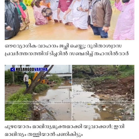
ഔദ്യോഗിക വാഹനം ജപ്തി ചെയ്തു; ദുരിതാശ്വാസ
പ്രവർത്തനത്തിന് ടിപ്പറിൽ സഞ്ചരിച്ച് തഹസിൽദാർ
പുഴയോരം മാലിന്യമുക്തമാക്കി യുവാക്കൾ; ഇനി
മാലിന്യം തള്ളിയാൽ പണികിട്ടും