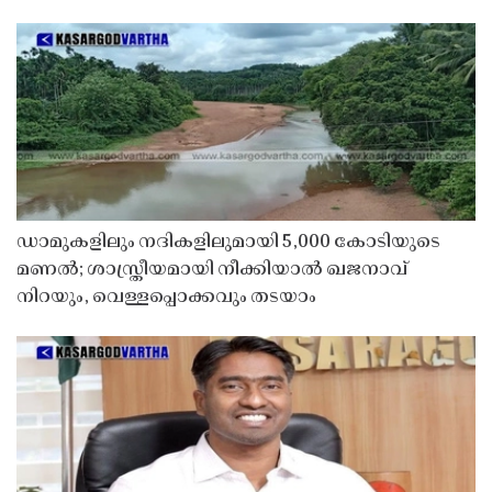
ഡാമുകളിലും നദികളിലുമായി 5,000 കോടിയുടെ
മണൽ; ശാസ്ത്രീയമായി നീക്കിയാൽ ഖജനാവ്
നിറയും, വെള്ളപ്പൊക്കവും തടയാം