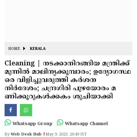
Fitr
May
Day
Eid
Al
Independence
Ad'ha
Day
Onam
HOME
KERALA
J&K
State
Cleaning | നടക്കാനിറങ്ങിയ മന്ത്രിക്ക്
Haryana
മുന്നില്‍ മാലിന്യക്കൂമ്പാരം; ഉദ്യോഗസ്ഥ
Assembly
State
Diwali
രെ വിളിച്ചുവരുത്തി കര്‍ശന
Elections
Assembly
Christmas
നിര്‍ദേശം; ചന്ദ്രഗിരി പുഴയോരം മ
Elections
ണിക്കൂറുകള്‍ക്കകം ശുചിയാക്കി
New-
Year
Republic
Day
Budget
Whatsapp Group
Whatsapp Channel
Delhi
By
Web Desk Hub
May 9, 2023, 20:49 IST