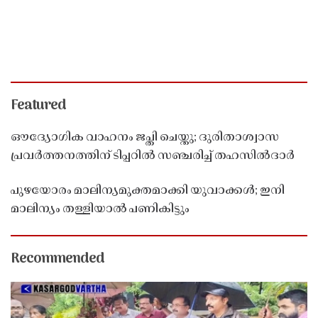
Featured
ഔദ്യോഗിക വാഹനം ജപ്തി ചെയ്തു; ദുരിതാശ്വാസ
പ്രവർത്തനത്തിന് ടിപ്പറിൽ സഞ്ചരിച്ച് തഹസിൽദാർ
പുഴയോരം മാലിന്യമുക്തമാക്കി യുവാക്കൾ; ഇനി
മാലിന്യം തള്ളിയാൽ പണികിട്ടും
Recommended