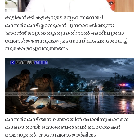
കുട്ടികൾക്ക് കളക്ടറുടെ സ്നേഹ സന്ദേശം!
കാസർകോട്ട് ക്ലാസുകൾ പുനരാരംഭിക്കുന്നു;
‘ഓറൻജ് ജാഗ്രത തുടരുന്നതിനാൽ അതീവ ശ്രദ്ധ
വേണം’; ഇഴ ജന്തുക്കളുടെ സാന്നിധ്യം പരിശോധിച്ച്
സുരക്ഷ ഉറപ്പുവരുത്തണം
കാസർകോട് അമ്പലത്തറയിൽ പൊലീസുകാരനെ
കാണാതായി; മൊബൈൽ ടവർ ലൊക്കേഷൻ
മൈസൂരിൽ, അന്വേഷണം ഊർജിതം