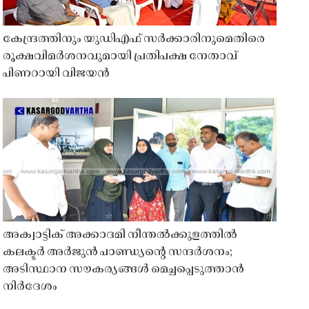
കേന്ദ്രത്തിനും യുഡിഎഫ് സർക്കാരിനുമെതിരെ
രൂക്ഷവിമർശനവുമായി പ്രതിപക്ഷ നേതാവ്
പിണറായി വിജയൻ
അക്വാട്ടിക് അക്കാദമി നീന്തൽക്കുളത്തിൽ
കലക്ടർ അർജുൻ പാണ്ഡ്യൻ്റെ സന്ദർശനം;
അടിസ്ഥാന സൗകര്യങ്ങൾ മെച്ചപ്പെടുത്താൻ
നിർദേശം