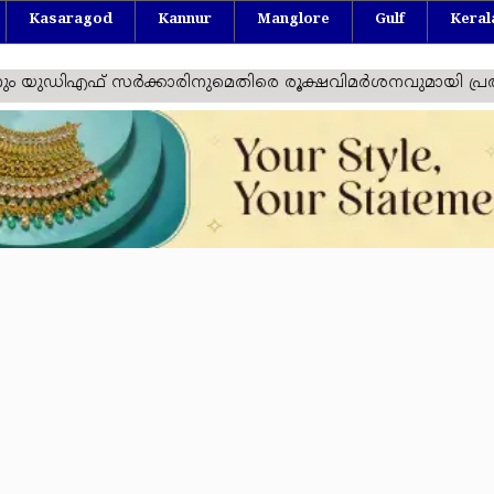
Kasaragod
Kannur
Manglore
Gulf
Keral