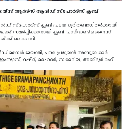
സ് ആര്‍ട്‌സ് ആന്‍ഡ് സ്‌പോര്‍ട്‌സ് ക്ലബ്
ഡ് സ്‌പോര്‍ട്‌സ് ക്ലബ് പ്രളയ ദുരിതബാധിതര്‍ക്കായി
ിലേക്ക് സമര്‍പ്പിക്കാനായി ക്ലബ് പ്രസിഡണ്ട് ഉനൈസ്
ണയ്ക്ക് കൈമാറി.
ഡ് മെമ്പര്‍ ജയന്തി, പൗര പ്രമുഖന്‍ അബൂബക്കര്‍
ഇംത്യാസ്, റഷീദ്, ഹൈദര്‍, സക്കരിയ, അബ്ദുര്‍ റഹ്