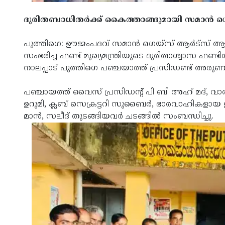
ദുരിതബാധിതര്‍ക്ക് കൈത്താങ്ങുമായി സമാന്‍ ഗെയ്‌
പുത്തിഗെ: ഊജംപദവ് സമാന്‍ ഗെയ്‌സ് ആര്‍ട്‌സ് ആന്‍
സംഭരിച്ച ഫണ്ട് മുഖ്യമന്ത്രിയുടെ ദുരിതാശ്വാസ ഫണ്ട
നാലപ്പാട് പുത്തിഗെ പഞ്ചയാത്ത് പ്രസിഡണ്ട് അരു
പഞ്ചായത്ത് വൈസ് പ്രസിഡന്റ് പി ബി അഹ് മദ്, വാര്‍
ഉറുമി, ക്ലബ് സെക്രട്ടറി സുബൈര്‍, ഭാരവാഹികളായ 
മാന്‍, സലീദ് തുടങ്ങിയവര്‍ ചടങ്ങില്‍ സംബന്ധിച്ചു.