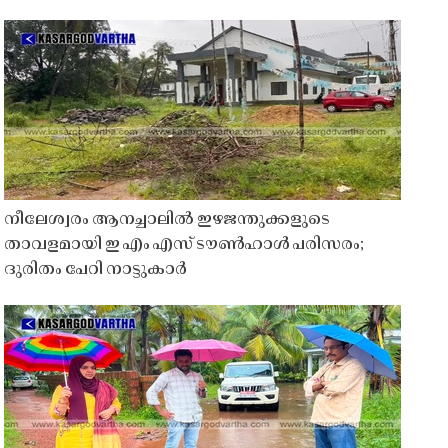
നീലേശ്വരം ആനച്ചാലിൽ ഇഴജന്തുക്കളുടെ
താവളമായി ഇ എം എസ് ടൗൺഹാൾ പരിസരം;
ദുരിതം പേറി നാട്ടുകാർ