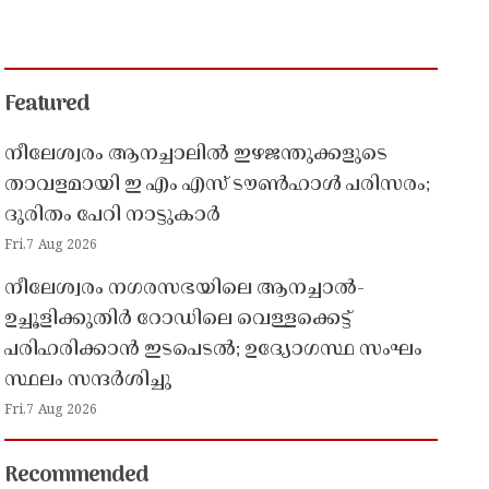
Featured
നീലേശ്വരം ആനച്ചാലിൽ ഇഴജന്തുക്കളുടെ
താവളമായി ഇ എം എസ് ടൗൺഹാൾ പരിസരം;
ദുരിതം പേറി നാട്ടുകാർ
Fri,7 Aug 2026
നീലേശ്വരം നഗരസഭയിലെ ആനച്ചാൽ-
ഉച്ചൂളിക്കുതിർ റോഡിലെ വെള്ളക്കെട്ട്
പരിഹരിക്കാൻ ഇടപെടൽ; ഉദ്യോഗസ്ഥ സംഘം
സ്ഥലം സന്ദർശിച്ചു
Fri,7 Aug 2026
Recommended