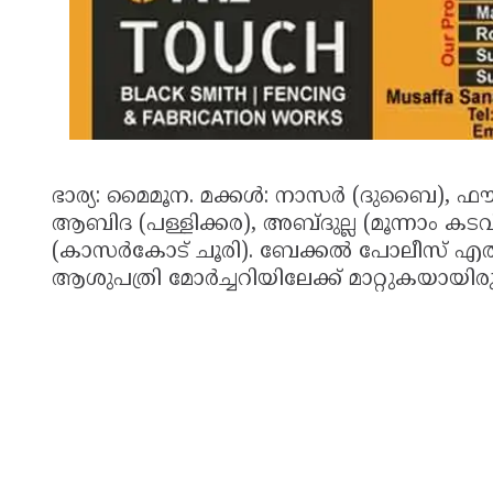
ഭാര്യ: മൈമൂന. മക്കള്‍: നാസര്‍ (ദുബൈ), 
ആബിദ (പള്ളിക്കര), അബ്ദുല്ല (മൂന്നാം കടവ്),
(കാസര്‍കോട് ചൂരി). ബേക്കല്‍ പോലീസ് എ
ആശുപത്രി മോര്‍ച്ചറിയിലേക്ക് മാറ്റുകയായിരുന