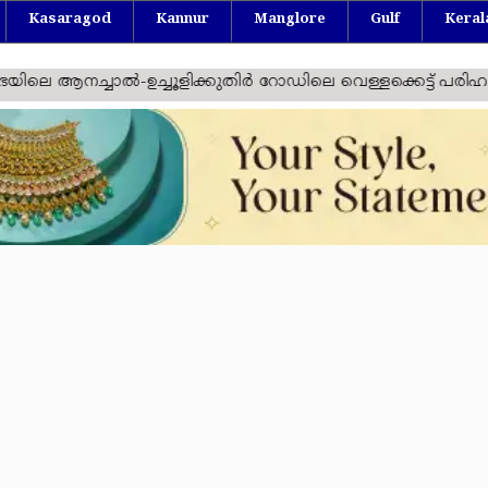
Kasaragod
Kannur
Manglore
Gulf
Keral