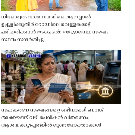
നീലേശ്വരം നഗരസഭയിലെ ആനച്ചാൽ-
ഉച്ചൂളിക്കുതിർ റോഡിലെ വെള്ളക്കെട്ട്
പരിഹരിക്കാൻ ഇടപെടൽ; ഉദ്യോഗസ്ഥ സംഘം
സ്ഥലം സന്ദർശിച്ചു
സഹകരണ സംഘങ്ങളെ ഒഴിവാക്കി ബാങ്ക്
അക്കൗണ്ട് വഴി പെൻഷൻ വിതരണം;
ആശയക്കുഴപ്പത്തിൽ ഗുണഭോക്താക്കൾ