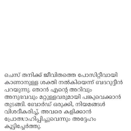
ചെസ് തനിക്ക് ജീവിതത്തെ പോസിറ്റീവായി
കാണാനുള്ള ശക്തി നൽകിയെന്ന് ബദറുദ്ദീൻ
പറയുന്നു. ഞാൻ എന്റെ അറിവും
അനുഭവവും മറ്റുള്ളവരുമായി പങ്കുവെക്കാൻ
തുടങ്ങി. ബോർഡ് ഒരുക്കി, നിയമങ്ങൾ
വിശദീകരിച്ച്, അവരെ കളിക്കാൻ
പ്രോത്സാഹിപ്പിച്ചുവെന്നും അദ്ദേഹം
കൂട്ടിച്ചേർത്തു.