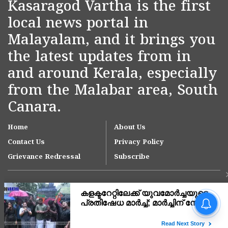
Kasaragod Vartha is the first
local news portal in
Malayalam, and it brings you
the latest updates from in
and around Kerala, especially
from the Malabar area, South
Canara.
Home
About Us
Contact Us
Privacy Policy
Grievance Redressal
Subscribe
ഓണക്കാലത്ത് 1,65,000
മെട്രിക് ടൺ അരി
പൊതുവിതരണ ശൃംഖല വഴി
നൽകും;