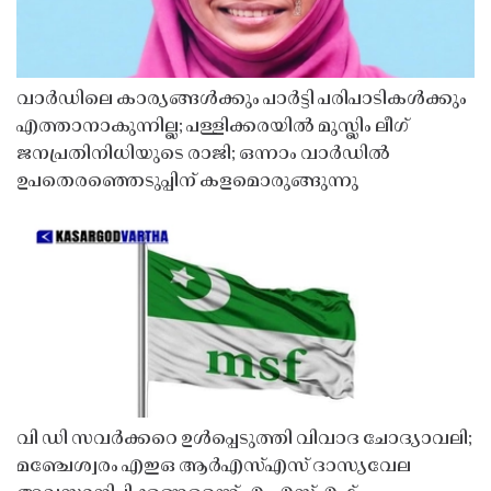
വാർഡിലെ കാര്യങ്ങൾക്കും പാർട്ടി പരിപാടികൾക്കും
എത്താനാകുന്നില്ല; പള്ളിക്കരയിൽ മുസ്ലിം ലീഗ്
ജനപ്രതിനിധിയുടെ രാജി; ഒന്നാം വാർഡിൽ
ഉപതെരഞ്ഞെടുപ്പിന് കളമൊരുങ്ങുന്നു
വി ഡി സവർക്കറെ ഉൾപ്പെടുത്തി വിവാദ ചോദ്യാവലി;
മഞ്ചേശ്വരം എഇഒ ആർഎസ്എസ് ദാസ്യവേല