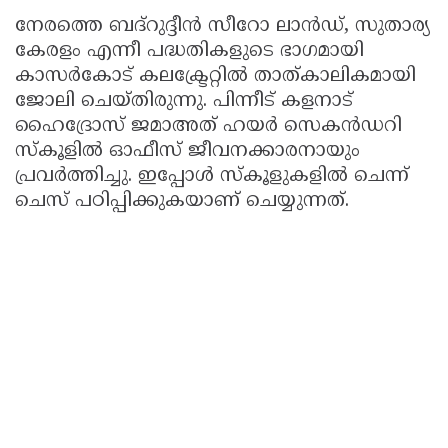
നേരത്തെ ബദ്‌റുദ്ദീൻ സീറോ ലാൻഡ്, സുതാര്യ
കേരളം എന്നീ പദ്ധതികളുടെ ഭാഗമായി
കാസർകോട് കലക്ട്രേറ്റിൽ താത്കാലികമായി
ജോലി ചെയ്തിരുന്നു. പിന്നീട് കളനാട്
ഹൈദ്രോസ് ജമാഅത് ഹയർ സെകൻഡറി
സ്‌കൂളിൽ ഓഫീസ് ജീവനക്കാരനായും
പ്രവർത്തിച്ചു. ഇപ്പോൾ സ്‌കൂളുകളിൽ ചെന്ന്
ചെസ് പഠിപ്പിക്കുകയാണ് ചെയ്യുന്നത്.