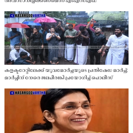
അവസാനിപ്പിക്കണമെന്ന് എംഎസ്എഫ്
കളക്ടറേറ്റിലേക്ക് യുവമോർച്ചയുടെ പ്രതിഷേധ മാർച്ച്;
മാർച്ചിന് നേരെ ജലപീരങ്കി പ്രയോഗിച്ച് പൊലീസ്