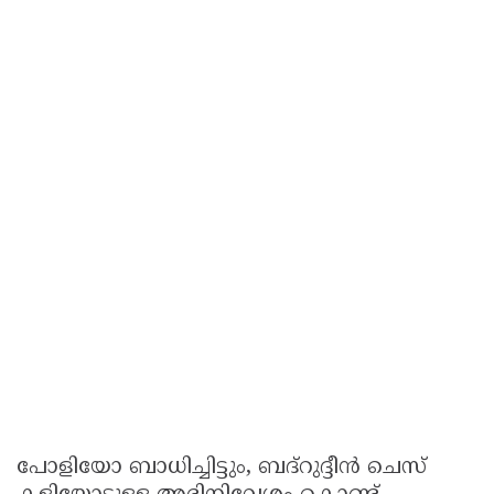
പോളിയോ ബാധിച്ചിട്ടും, ബദ്റുദ്ദീൻ ചെസ്