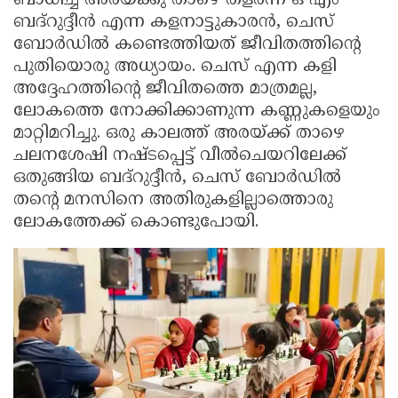
ബാധിച്ച് അരയ്ക്കു താഴെ തളർന്ന ഒ എം
ബദ്‌റുദ്ദീൻ എന്ന കളനാട്ടുകാരൻ, ചെസ്
Updates
Assembly
Kerala
ബോർഡിൽ കണ്ടെത്തിയത് ജീവിതത്തിന്റെ
Polls
Local
Look
പുതിയൊരു അധ്യായം. ചെസ് എന്ന കളി
Body
Back
അദ്ദേഹത്തിന്റെ ജീവിതത്തെ മാത്രമല്ല,
ലോകത്തെ നോക്കിക്കാണുന്ന കണ്ണുകളെയും
Election
2025
മാറ്റിമറിച്ചു. ഒരു കാലത്ത് അരയ്ക്ക് താഴെ
ചലനശേഷി നഷ്ടപ്പെട്ട് വീൽചെയറിലേക്ക്
ഒതുങ്ങിയ ബദ്റുദ്ദീൻ, ചെസ് ബോർഡിൽ
തന്റെ മനസിനെ അതിരുകളില്ലാത്തൊരു
ലോകത്തേക്ക് കൊണ്ടുപോയി.