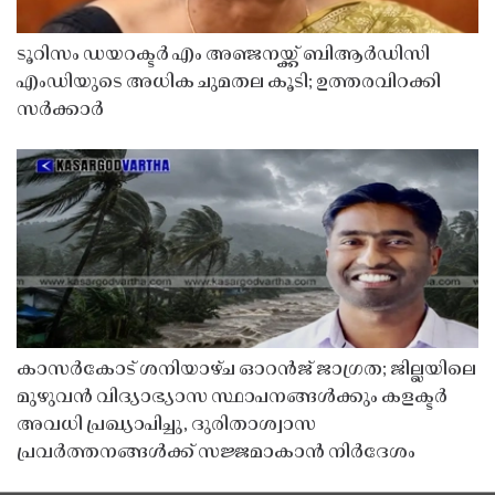
ടൂറിസം ഡയറക്ടർ എം അഞ്ജനയ്ക്ക് ബിആർഡിസി
എംഡിയുടെ അധിക ചുമതല കൂടി; ഉത്തരവിറക്കി
സർക്കാർ
കാസർകോട് ശനിയാഴ്ച ഓറൻജ് ജാഗ്രത; ജില്ലയിലെ
മുഴുവൻ വിദ്യാഭ്യാസ സ്ഥാപനങ്ങൾക്കും കളക്ടർ
അവധി പ്രഖ്യാപിച്ചു, ദുരിതാശ്വാസ
പ്രവർത്തനങ്ങൾക്ക് സജ്ജമാകാൻ നിർദേശം