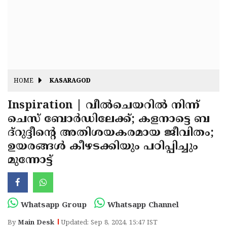
Fitr
May
Day
Eid
Al
Independence
Ad'ha
Day
Onam
HOME
KASARAGOD
J&K
State
Inspiration | വീൽചെയറിൽ നിന്ന്
Haryana
ചെസ് ബോർഡിലേക്ക്; കളനാട്ടെ ബ
Assembly
State
Diwali
ദ്‌റുദ്ദീന്റെ അതിശയകരമായ ജീവിതം;
Elections
Assembly
Christmas
ഉയരങ്ങൾ കീഴടക്കിയും പഠിപ്പിച്ചും
Elections
മുന്നോട്ട്
New-
Year
Republic
Day
Budget
Whatsapp Group
Whatsapp Channel
Delhi
By
Main Desk
Updated: Sep 8, 2024, 15:47 IST