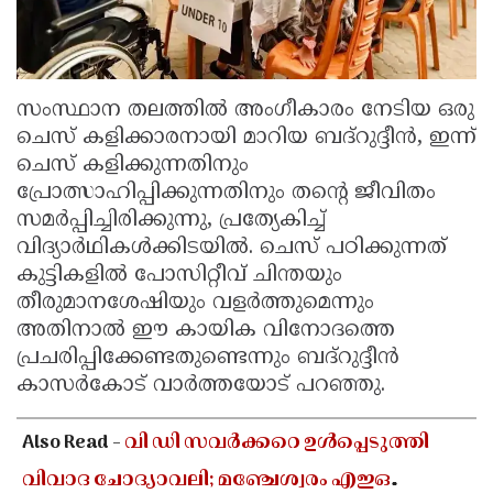
സംസ്ഥാന തലത്തിൽ അംഗീകാരം നേടിയ ഒരു
ചെസ് കളിക്കാരനായി മാറിയ ബദ്റുദ്ദീൻ, ഇന്ന്
ചെസ് കളിക്കുന്നതിനും
പ്രോത്സാഹിപ്പിക്കുന്നതിനും തന്റെ ജീവിതം
സമർപ്പിച്ചിരിക്കുന്നു, പ്രത്യേകിച്ച്
വിദ്യാർഥികൾക്കിടയിൽ. ചെസ് പഠിക്കുന്നത്
കുട്ടികളിൽ പോസിറ്റീവ് ചിന്തയും
തീരുമാനശേഷിയും വളർത്തുമെന്നും
അതിനാൽ ഈ കായിക വിനോദത്തെ
പ്രചരിപ്പിക്കേണ്ടതുണ്ടെന്നും ബദ്‌റുദ്ദീൻ
കാസർകോട് വാർത്തയോട് പറഞ്ഞു.
Also Read -
വി ഡി സവർക്കറെ ഉൾപ്പെടുത്തി
വിവാദ ചോദ്യാവലി; മഞ്ചേശ്വരം എഇഒ