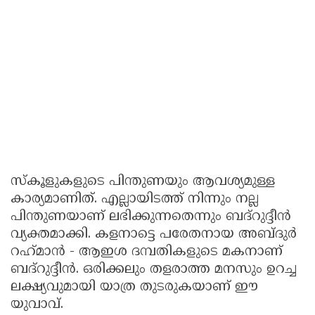
സ്‌കൂളുകളുടെ പിന്തുണയും ആവശ്യമുള്ള
കാര്യമാണിത്. എല്ലായിടത്ത് നിന്നും നല്ല
പിന്തുണയാണ് ലഭിക്കുന്നതെന്നും ബദ്‌റുദ്ദീൻ
വ്യക്തമാക്കി. കളനാട്ടെ പരേതനായ അബ്ദുർ
റഹ്‌മാൻ - ആഇശ ദമ്പതികളുടെ മകനാണ്
ബദ്‌റുദ്ദീൻ. ഒരിക്കലും തളരാത്ത മനസും ഉറച്ച
ലക്ഷ്യവുമായി യാത്ര തുടരുകയാണ് ഈ
യുവാവ്.