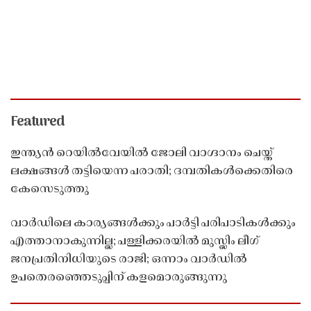
Featured
ഇന്ത്യൻ റെയിൽവേയിൽ ജോലി വാഗ്ദാനം ചെയ്ത്
ലക്ഷങ്ങൾ തട്ടിയെന്ന പരാതി; ദമ്പതികൾക്കെതിരെ
കേസെടുത്തു
വാർഡിലെ കാര്യങ്ങൾക്കും പാർട്ടി പരിപാടികൾക്കും
എത്താനാകുന്നില്ല; പള്ളിക്കരയിൽ മുസ്ലിം ലീഗ്
ജനപ്രതിനിധിയുടെ രാജി; ഒന്നാം വാർഡിൽ
ഉപതെരഞ്ഞെടുപ്പിന് കളമൊരുങ്ങുന്നു