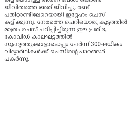
കളിയോടുള്ള അഭിനിവേശം കൊണ്ട്
ജീവിതത്തെ അതിജീവിച്ചു. രണ്ട്
പതിറ്റാണ്ടിലേറെയായി ഇദ്ദേഹം ചെസ്
കളിക്കുന്നു. നേരത്തെ ചെറിയൊരു കൂട്ടത്തിൽ
മാത്രം ചെസ് പഠിപ്പിച്ചിരുന്ന ഈ പ്രതിഭ,
കോവിഡ് കാലഘട്ടത്തിൽ
സുഹൃത്തുക്കളോടൊപ്പം ചേർന്ന് 300-ലധികം
വിദ്യാർഥികൾക്ക് ചെസിന്റെ പാഠങ്ങൾ
പകർന്നു.