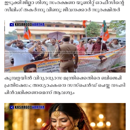
ഇടുക്കി ജില്ലാ ശിശു സംരക്ഷണ യൂണിറ്റ് ഓഫീസിൻ്റെ
സീലിംഗ് തകർന്നു വീണു; ജീവനക്കാർ സുരക്ഷിതർ
കുമ്പളയിൽ വിദ്യാഭ്യാസ മന്ത്രിക്കെതിരെ ബിജെപി
പ്രതിഷേധം; അധ്യാപകനെ സസ്‌പെൻഡ് ചെയ്ത നടപടി
പിൻവലിക്കണമെന്ന് ആവശ്യം