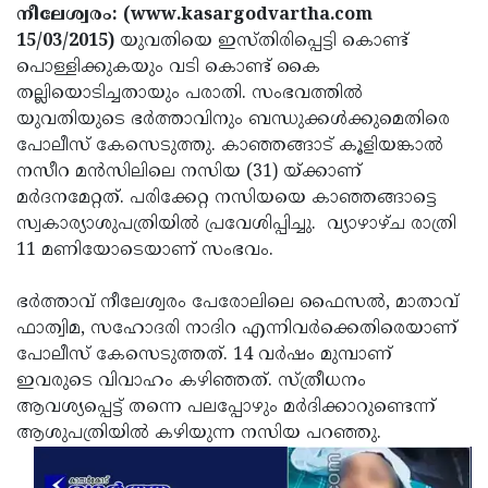
Election
Maha
നീലേശ്വരം: (www.kasargodvartha.com
15/03/2015)
യുവതിയെ ഇസ്തിരിപ്പെട്ടി കൊണ്ട്
Shivarathri
International
പൊള്ളിക്കുകയും വടി കൊണ്ട് കൈ
Women's
Anti-
തല്ലിയൊടിച്ചതായും പരാതി. സംഭവത്തില്‍
യുവതിയുടെ ഭര്‍ത്താവിനും ബന്ധുക്കള്‍ക്കുമെതിരെ
Day
Drug
Attukal
പോലീസ് കേസെടുത്തു. കാഞ്ഞങ്ങാട് കൂളിയങ്കാല്‍
Campaign
Pongala
Holi
നസീറ മന്‍സിലിലെ നസിയ (31) യ്ക്കാണ്
മര്‍ദനമേറ്റത്. പരിക്കേറ്റ നസിയയെ കാഞ്ഞങ്ങാട്ടെ
2025
2025
IPL
സ്വകാര്യാശുപത്രിയില്‍ പ്രവേശിപ്പിച്ചു. വ്യാഴാഴ്ച രാത്രി
2025
Eid
11 മണിയോടെയാണ് സംഭവം.
Al-
Waqf
ഭര്‍ത്താവ് നീലേശ്വരം പേരോലിലെ ഫൈസല്‍, മാതാവ്
Fitr
Bill
Vishu
ഫാത്വിമ, സഹോദരി നാദിറ എന്നിവര്‍ക്കെതിരെയാണ്
പോലീസ് കേസെടുത്തത്. 14 വര്‍ഷം മുമ്പാണ്
2025
Controversy
Festival
Good
ഇവരുടെ വിവാഹം കഴിഞ്ഞത്. സ്ത്രീധനം
2025
Friday
Easter
ആവശ്യപ്പെട്ട് തന്നെ പലപ്പോഴും മര്‍ദിക്കാറുണ്ടെന്ന്
ആശുപത്രിയില്‍ കഴിയുന്ന നസിയ പറഞ്ഞു.
Observance
Sunday
By-
2025
2025
Election
Bihar