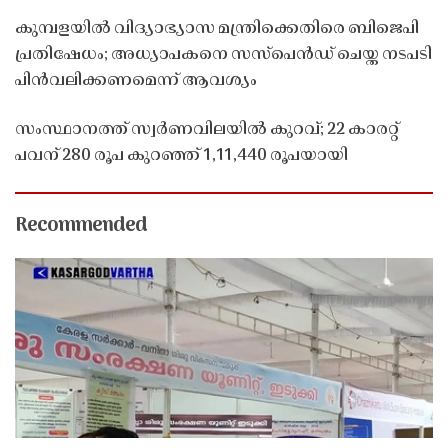
കുമ്പളയിൽ വിദ്യാഭ്യാസ മന്ത്രിക്കെതിരെ ബിജെപി
പ്രതിഷേധം; അധ്യാപകനെ സസ്‌പെൻഡ് ചെയ്ത നടപടി
പിൻവലിക്കണമെന്ന് ആവശ്യം
സംസ്ഥാനത്ത് സ്വർണവിലയിൽ കുറവ്; 22 കാരറ്റ്
പവന് 280 രൂപ കുറഞ്ഞ് 1,11,440 രൂപയായി
Recommended