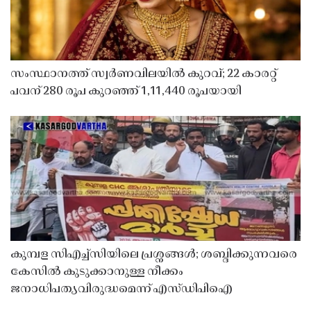
സംസ്ഥാനത്ത് സ്വർണവിലയിൽ കുറവ്; 22 കാരറ്റ്
പവന് 280 രൂപ കുറഞ്ഞ് 1,11,440 രൂപയായി
കുമ്പള സിഎച്ച്സിയിലെ പ്രശ്നങ്ങൾ; ശബ്ദിക്കുന്നവരെ
കേസിൽ കുടുക്കാനുള്ള നീക്കം
ജനാധിപത്യവിരുദ്ധമെന്ന് എസ്ഡിപിഐ