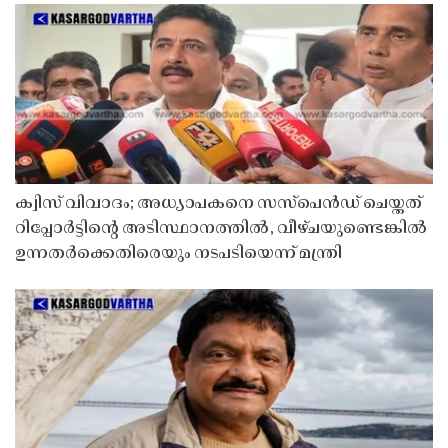
ക്വിസ് വിവാദം; അധ്യാപകനെ സസ്‌പെൻഡ് ചെയ്തത്
റിപ്പോർട്ടിൻ്റെ അടിസ്ഥാനത്തിൽ, വീഴ്ചയുണ്ടെങ്കിൽ
ഉന്നതർക്കെതിരെയും നടപടിയെന്ന് മന്ത്രി