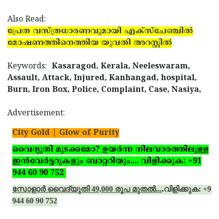
Also Read:
പ്രേത വസ്ത്രധാരണവുമായി എക്‌സ്‌ചേഞ്ചില്‍
മോഷണത്തിനെത്തിയ യുവതി അറസ്റ്റില്‍
Keywords:
Kasaragod, Kerala, Neeleswaram,
Assault, Attack, Injured, Kanhangad, hospital,
Burn, Iron Box, Police, Complaint, Case, Nasiya,
Advertisement:
City Gold | Glow of Purity
വൈദ്യുതി മുടക്കമോ? ഉയര്‍ന്ന നിലവാരത്തിലുള്ള
ഇന്‍വേര്‍ട്ടറുകളും ബാറ്ററിയും.... വിളിക്കുക: +91
944 60 90 752
സോളാര്‍ വൈദ്യുതി 49,000 രൂപ മുതല്‍...
.
വിളിക്കുക: +91
944 60 90 752