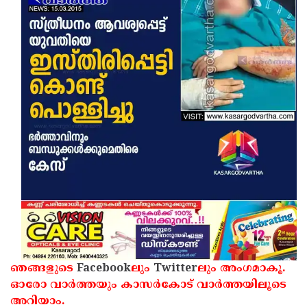
Updates
Assembly
Kerala
Polls
Local
Look
Body
Back
Election
2025
ഞങ്ങളുടെ
Facebook
ലും
Twitter
ലും അംഗമാകൂ.
ഓരോ വാര്‍ത്തയും കാസര്‍കോട് വാര്‍ത്തയിലൂടെ
അറിയാം.