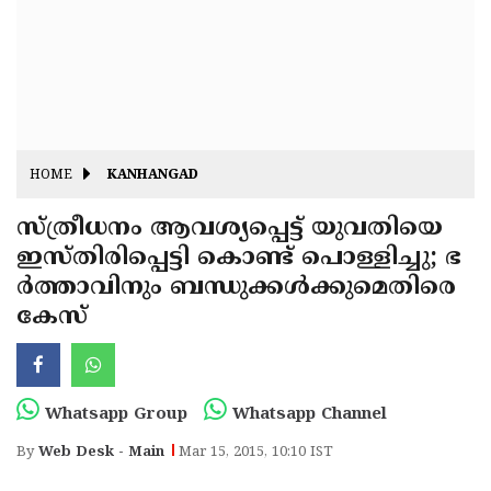
Fitr
May
Day
Eid
Al
Independence
Ad'ha
Day
Onam
HOME
KANHANGAD
J&K
State
സ്ത്രീധനം ആവശ്യപ്പെട്ട് യുവതിയെ
Haryana
ഇസ്തിരിപ്പെട്ടി കൊണ്ട് പൊള്ളിച്ചു; ഭ
Assembly
State
Diwali
ര്‍ത്താവിനും ബന്ധുക്കള്‍ക്കുമെതിരെ
Elections
Assembly
Christmas
കേസ്
Elections
New-
Year
Republic
Whatsapp Group
Whatsapp Channel
Day
Budget
By
Web Desk - Main
Mar 15, 2015, 10:10 IST
Delhi