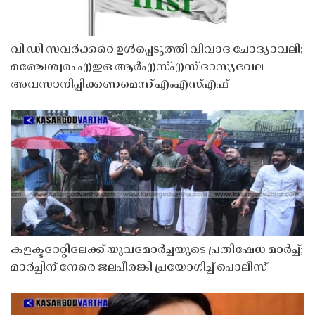
വി ഡി സവർക്കറെ ഉൾപ്പെടുത്തി വിവാദ ചോദ്യാവലി;
മഞ്ചേശ്വരം എഇഒ ആർഎസ്എസ് ദാസ്യവേല
അവസാനിപ്പിക്കണമെന്ന് എംഎസ്എഫ്
കളക്ടറേറ്റിലേക്ക് യുവമോർച്ചയുടെ പ്രതിഷേധ മാർച്ച്;
മാർച്ചിന് നേരെ ജലപീരങ്കി പ്രയോഗിച്ച് പൊലീസ്