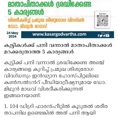
കുട്ടികൾക്ക് പനി വന്നാൽ മാതാപിതാക്കൾ
മറക്കരുതാത്ത 5 കാര്യങ്ങൾ
കുട്ടിക്ക് പനി വന്നാൽ ശ്രദ്ധിക്കേണ്ട അഞ്ച്
കാര്യങ്ങളെ കുറിച്ച് പ്രമുഖ ശിശുരോഗ
വിദഗ്ധനും ഇൻഡ്യാന ഹോസ്പിറ്റലിലെ
കൺസൽടൻറ് പീഡിയാട്രീഷ്യനുമായ ഡോ.
മിഥുൻ മാധവ് വിശദീകരിക്കുന്നത്
ഇങ്ങനെയാണ്:
1. 104 ഡിഗ്രി ഫാരൻഹീറ്റിൽ കൂടുതൽ ശരീര
താപനില ഉണ്ടെങ്കിൽ അത് പനി ആയി