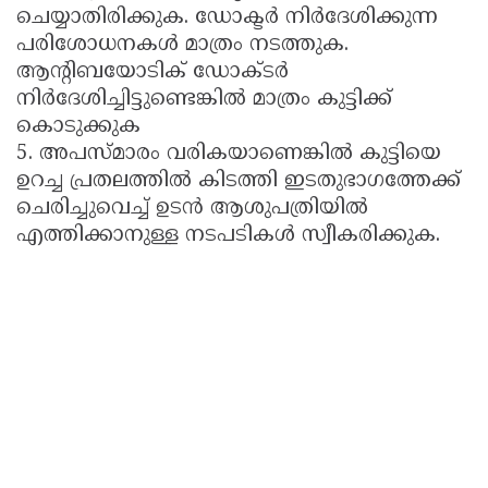
ചെയ്യാതിരിക്കുക. ഡോക്ടർ നിർദേശിക്കുന്ന
പരിശോധനകൾ മാത്രം നടത്തുക.
ആന്റിബയോടിക് ഡോക്‌ടർ
നിർദേശിച്ചിട്ടുണ്ടെങ്കിൽ മാത്രം കുട്ടിക്ക്
കൊടുക്കുക
5. അപസ്മാരം വരികയാണെങ്കിൽ കുട്ടിയെ
ഉറച്ച പ്രതലത്തിൽ കിടത്തി ഇടതുഭാഗത്തേക്ക്
ചെരിച്ചുവെച്ച് ഉടൻ ആശുപത്രിയിൽ
എത്തിക്കാനുള്ള നടപടികൾ സ്വീകരിക്കുക.