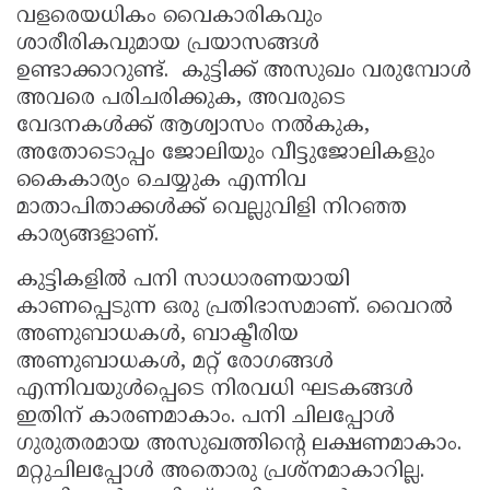
വളരെയധികം വൈകാരികവും
Updates
Assembly
Kerala
ശാരീരികവുമായ പ്രയാസങ്ങൾ
Polls
Local
ഉണ്ടാക്കാറുണ്ട്. കുട്ടിക്ക് അസുഖം വരുമ്പോൾ
Look
അവരെ പരിചരിക്കുക, അവരുടെ
Body
Back
വേദനകൾക്ക് ആശ്വാസം നൽകുക,
Election
2025
അതോടൊപ്പം ജോലിയും വീട്ടുജോലികളും
കൈകാര്യം ചെയ്യുക എന്നിവ
മാതാപിതാക്കൾക്ക് വെല്ലുവിളി നിറഞ്ഞ
കാര്യങ്ങളാണ്.
കുട്ടികളിൽ പനി സാധാരണയായി
കാണപ്പെടുന്ന ഒരു പ്രതിഭാസമാണ്. വൈറൽ
അണുബാധകൾ, ബാക്ടീരിയ
അണുബാധകൾ, മറ്റ് രോഗങ്ങൾ
എന്നിവയുൾപ്പെടെ നിരവധി ഘടകങ്ങൾ
ഇതിന് കാരണമാകാം. പനി ചിലപ്പോൾ
ഗുരുതരമായ അസുഖത്തിന്റെ ലക്ഷണമാകാം.
മറ്റുചിലപ്പോൾ അതൊരു പ്രശ്‌നമാകാറില്ല.