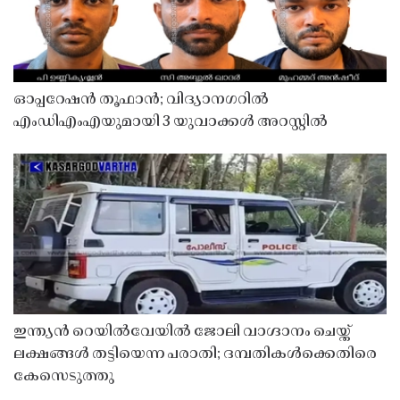
ഓപ്പറേഷൻ തൂഫാൻ; വിദ്യാനഗറിൽ
എംഡിഎംഎയുമായി 3 യുവാക്കൾ അറസ്റ്റിൽ
ഇന്ത്യൻ റെയിൽവേയിൽ ജോലി വാഗ്ദാനം ചെയ്ത്
ലക്ഷങ്ങൾ തട്ടിയെന്ന പരാതി; ദമ്പതികൾക്കെതിരെ
കേസെടുത്തു