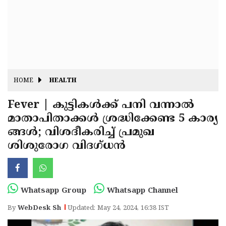
Fitr
May
Day
Eid
Al
Independence
Ad'ha
Day
Onam
HOME
HEALTH
J&K
State
Fever | കുട്ടികൾക്ക് പനി വന്നാൽ
Haryana
മാതാപിതാക്കൾ ശ്രദ്ധിക്കേണ്ട 5 കാര്യ
Assembly
State
Diwali
ങ്ങൾ; വിശദീകരിച്ച്‌ പ്രമുഖ
Elections
Assembly
Christmas
ശിശുരോഗ വിദഗ്ധൻ
Elections
New-
Year
Republic
Whatsapp Group
Whatsapp Channel
Day
Budget
By
WebDesk Sh
Updated: May 24, 2024, 16:38 IST
Delhi