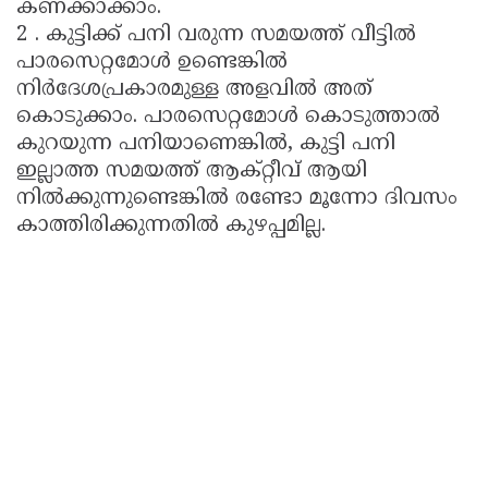
കണക്കാക്കാം.
2 . കുട്ടിക്ക് പനി വരുന്ന സമയത്ത് വീട്ടിൽ
പാരസെറ്റമോൾ ഉണ്ടെങ്കിൽ
നിർദേശപ്രകാരമുള്ള അളവിൽ അത്
കൊടുക്കാം. പാരസെറ്റമോൾ കൊടുത്താൽ
കുറയുന്ന പനിയാണെങ്കിൽ, കുട്ടി പനി
ഇല്ലാത്ത സമയത്ത് ആക്റ്റീവ് ആയി
നിൽക്കുന്നുണ്ടെങ്കിൽ രണ്ടോ മൂന്നോ ദിവസം
കാത്തിരിക്കുന്നതിൽ കുഴപ്പമില്ല.