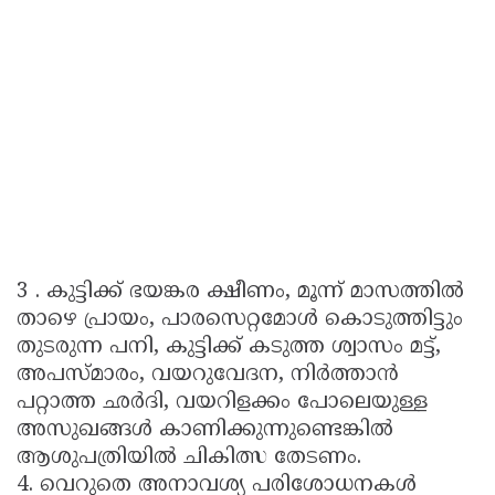
3 . കുട്ടിക്ക് ഭയങ്കര ക്ഷീണം, മൂന്ന് മാസത്തിൽ
താഴെ പ്രായം, പാരസെറ്റമോൾ കൊടുത്തിട്ടും
തുടരുന്ന പനി, കുട്ടിക്ക് കടുത്ത ശ്വാസം മട്ട്,
അപസ്മാരം, വയറുവേദന, നിർത്താൻ
പറ്റാത്ത ഛർദി, വയറിളക്കം പോലെയുള്ള
അസുഖങ്ങൾ കാണിക്കുന്നുണ്ടെങ്കിൽ
ആശുപത്രിയിൽ ചികിത്സ തേടണം.
4. വെറുതെ അനാവശ്യ പരിശോധനകൾ