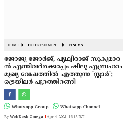
Fitr
May
Day
Eid
Al
Independence
Ad'ha
Day
Onam
HOME
ENTERTAINMENT
CINEMA
J&K
State
ജോജു ജോര്‍ജ്, പൃഥ്വിരാജ് സുകുമാര
Haryana
ന്‍ എന്നിവര്‍ക്കൊപ്പം ഷീലു എബ്രഹാം
Assembly
State
Diwali
മുഖ്യ വേഷത്തില്‍ എത്തുന്ന 'സ്റ്റാര്‍';
Elections
Assembly
Christmas
ട്രെയിലര്‍ പുറത്തിറങ്ങി
Elections
New-
Year
Republic
Whatsapp Group
Whatsapp Channel
Day
Budget
By
WebDesk Omega
Apr 4, 2021, 16:18 IST
Delhi