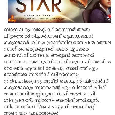
ബാദുഷ പ്രൊജക്ട് ഡിസൈനര്‍ ആയ
ചിത്രത്തില്‍ റിച്ചാര്‍ഡാണ് പ്രൊഡക്ഷന്‍
കണ്ട്രോളര്‍. വില്യം ഫ്രാന്‍സിസാണ് പശ്ചാത്തല
സംഗീതം ഒരുക്കുന്നത്. കമര്‍ എടക്കര
കലാസംവിധാനവും അരുണ്‍ മനോഹര്‍
വസ്ത്രാലങ്കാരവും നിര്‍വഹിക്കുന്ന ചിത്രത്തില്‍
റോഷന്‍ എന്‍ ജി മേകപും അജിത്ത് എം
ജോര്‍ജ്ജ് സൗന്‍ഡ് ഡിസൈനും
നിര്‍വഹിക്കുന്നു. അമീര്‍ കൊച്ചിന്‍ ഫിനാന്‍സ്
കണ്ട്രോളറും സുഹൈല്‍ എം വിനയന്‍ ചീഫ്
അസോസിയേറ്റ്‌സുമാണ്. പി ആര്‍ ഒ- പി
ശിവപ്രസാദ്, സ്റ്റില്‍സ്- അനീഷ് അര്‍ജുന്‍,
ഡിസൈന്‍സ്- 7കോം എന്നിവരാണ് മറ്റ്
അണിയറ പ്രവര്‍ത്തകര്‍.