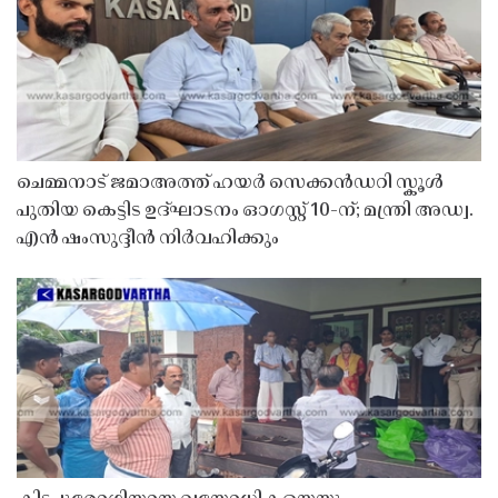
ചെമ്മനാട് ജമാഅത്ത് ഹയർ സെക്കൻഡറി സ്കൂൾ
പുതിയ കെട്ടിട ഉദ്ഘാടനം ഓഗസ്റ്റ് 10-ന്; മന്ത്രി അഡ്വ.
എൻ ഷംസുദ്ദീൻ നിർവഹിക്കും