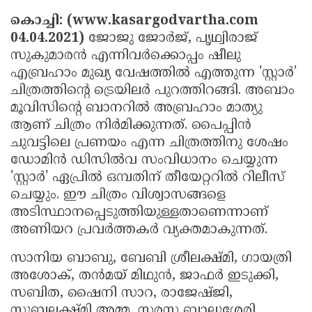
Election
Maha
കൊച്ചി: (www.kasargodvartha.com
Shivarathri
International
04.04.2021)
ജോജു ജോര്‍ജ്, പൃഥ്വിരാജ്
സുകുമാരന്‍ എന്നിവര്‍ക്കൊപ്പം ഷീലു
Women's
Anti-
എബ്രഹാം മുഖ്യ വേഷത്തില്‍ എത്തുന്ന 'സ്റ്റാര്‍'
Day
Drug
Attukal
ചിത്രത്തിന്റെ ട്രെയിലര്‍ പുറത്തിറങ്ങി. അബാം
Campaign
Pongala
Holi
മൂവിസിന്റെ ബാനറില്‍ അബ്രഹാം മാത്യു
ആണ് ചിത്രം നിര്‍മിക്കുന്നത്. പൈപ്പിന്‍
2025
2025
IPL
ചുവട്ടിലെ പ്രണയം എന്ന ചിത്രത്തിനു ശേഷം
2025
Eid
ഡോമിന്‍ ഡിസില്‍വ സംവിധാനം ചെയ്യുന്ന
'സ്റ്റാര്‍' ഏപ്രില്‍ ഒമ്പതിന് തീയേറ്ററില്‍ റിലീസ്
Al-
Waqf
ചെയ്യും. ഈ ചിത്രം വിശ്വാസങ്ങളെ
Fitr
Bill
Vishu
അടിസ്ഥാനപ്പെടുത്തിയുള്ളതാണെന്നാണ്
2025
അണിയറ പ്രവര്‍ത്തകര്‍ വ്യക്തമാകുന്നത്.
Controversy
Festival
Good
2025
Friday
Easter
സാനിയ ബാബു, ബേബി ശ്രീലക്ഷ്മി, ഗായത്രി
അശോക്, തന്‍മയ് മിഥുന്‍, ജാഫര്‍ ഇടുക്കി,
Observance
Sunday
By-
സബിത, ഷൈനി സാറ, രാജേഷ്ജി,
2025
2025
Election
Bihar
സുബലക്ഷ്മി അമ്മ, സരസ ബാലുശ്ശേരി