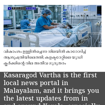
വിഷാംശം ഉള്ളിൽച്ചെന്ന നിലയിൽ കാറോടിച്ച്
ആശുപത്രിയിലെത്തി; കളക്ടറേറ്റിലെ യുഡി
ക്ലർക്കിൻ്റെ നില അതീവ ഗുരുതരം
Kasaragod Vartha is the first
local news portal in
Malayalam, and it brings you
the latest updates from in