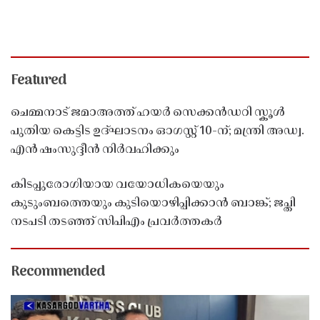
Featured
ചെമ്മനാട് ജമാഅത്ത് ഹയർ സെക്കൻഡറി സ്കൂൾ
പുതിയ കെട്ടിട ഉദ്ഘാടനം ഓഗസ്റ്റ് 10-ന്; മന്ത്രി അഡ്വ.
എൻ ഷംസുദ്ദീൻ നിർവഹിക്കും
കിടപ്പുരോഗിയായ വയോധികയെയും
കുടുംബത്തെയും കുടിയൊഴിപ്പിക്കാൻ ബാങ്ക്; ജപ്തി
നടപടി തടഞ്ഞ് സിപിഎം പ്രവർത്തകർ
Recommended