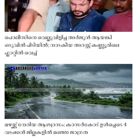
പൊലീസിനെ വെല്ലുവിളിച്ച അർജുൻ ആയങ്കി
ഒടുവിൽ പിടിയിൽ; നാടകീയ അറസ്റ്റ് കണ്ണൂരിലെ
ഫ്ലാറ്റിൽ വെച്ച്
മഴയ്ക്ക് നേരിയ ആശ്വാസം; കാസർകോട് ഉൾപ്പെടെ 4
വടക്കൻ ജില്ലകളിൽ മഞ്ഞ ജാഗ്രത