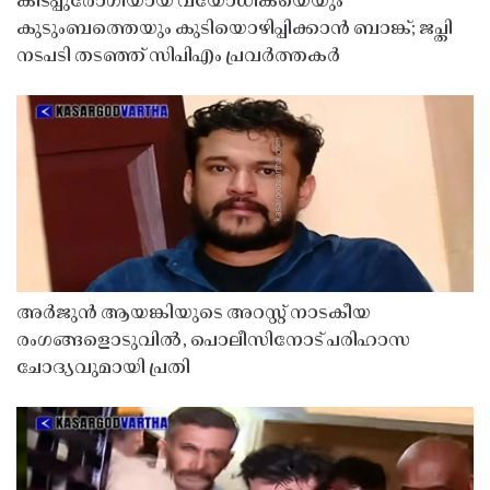
കിടപ്പുരോഗിയായ വയോധികയെയും
കുടുംബത്തെയും കുടിയൊഴിപ്പിക്കാൻ ബാങ്ക്; ജപ്തി
നടപടി തടഞ്ഞ് സിപിഎം പ്രവർത്തകർ
അർജുൻ ആയങ്കിയുടെ അറസ്റ്റ് നാടകീയ
രംഗങ്ങളൊടുവിൽ, പൊലീസിനോട് പരിഹാസ
ചോദ്യവുമായി പ്രതി