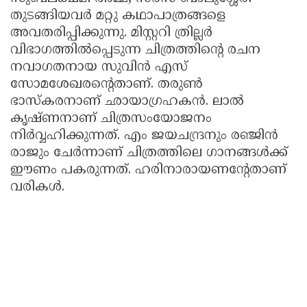
തുടങ്ങിയവര്‍ മറ്റു കഥാപാത്രങ്ങളെ
Updates
Assembly
Kerala
അവതരിപ്പിക്കുന്നു. മിസ്റ്ററി ത്രില്ലര്‍
Polls
Local
Look
വിഭാഗത്തില്‍പ്പെടുന്ന ചിത്രത്തിന്റെ രചന
നവാഗതനായ സുവിന്‍ എസ്
Body
Back
സോമശേഖരന്റെതാണ്. തരുണ്‍
Election
2025
ഭാസ്‌കരനാണ് ഛായാഗ്രഹകന്‍. ലാല്‍
കൃഷ്ണനാണ് ചിത്രസംയോജനം
നിര്‍വ്വഹിക്കുന്നത്. എം ജയചന്ദ്രനും രഞ്ജിന്‍
രാജും ചേര്‍ന്നാണ് ചിത്രത്തിലെ ഗാനങ്ങള്‍ക്ക്
ഈണം പകരുന്നത്. ഹരിനാരായണന്റേതാണ്
വരികള്‍.