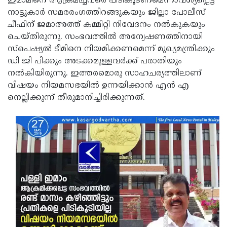
ഇമാമിനെ ആക്രമിച്ചവരെ പിടികൂടണമെന്നാവശ്യപ്പെട്ട്
നാട്ടുകാര്‍ സമരരംഗത്തിറങ്ങുകയും ജില്ലാ പോലീസ്
Updates
Assembly
Kerala
ചീഫിന് ജമാഅത്ത് കമ്മിറ്റി നിവേദനം നല്‍കുകയും
Polls
Local
Look
ചെയ്തിരുന്നു. സംഭവത്തില്‍ അന്വേഷണത്തിനായി
സ്‌പെഷ്യല്‍ ടീമിനെ നിയമിക്കണമെന്ന് മുഖ്യമന്ത്രിക്കും
Body
Back
ഡി ജി പിക്കും അടക്കമുള്ളവര്‍ക്ക് പരാതിയും
Election
2025
നല്‍കിയിരുന്നു. ഇത്തരമൊരു സാഹചര്യത്തിലാണ്
വിഷയം നിയമസഭയില്‍ ഉന്നയിക്കാന്‍ എന്‍ എ
നെല്ലിക്കുന്ന് തീരുമാനിച്ചിരിക്കുന്നത്.