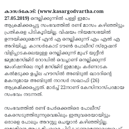
Election
Maha
കാസര്‍കോട്: (www.kasargodvartha.com
Shivarathri
International
27.05.2019)
നെല്ലിക്കുന്നില്‍ പള്ളി ഇമാം
Women's
Anti-
ആക്രമിക്കപ്പെട്ട സംഭവത്തില്‍ രണ്ട് മാസം കഴിഞ്ഞിട്ടും
പ്രതികളെ പിടികൂടിയില്ല. വിഷയം നിയമസഭയില്‍
Day
Drug
Attukal
ഉന്നയിക്കുമെന്ന് എന്‍ എ നെല്ലിക്കുന്ന് എം എല്‍ എ
Campaign
Pongala
Holi
അറിയിച്ചു. കാസര്‍കോട് ടൗണ്‍ പോലീസ് സ്‌റ്റേഷന്
വിളിപ്പാടകലെയുള്ള നെല്ലിക്കുന്ന് മുഹ് യുദ്ദീന്‍
2025
2025
IPL
ജുമാമസ്ജിദ് റോഡില്‍ വെച്ചാണ് നെല്ലിക്കുന്ന്
2025
Eid
ജംഗ്ഷനിലെ നൂര്‍ മസ്ജിദ് ഇമാമും കര്‍ണാടക
കല്‍മടുക്ക ഉച്ചില ഹൗസില്‍ അബ്ദുല്‍ ഖാദറിന്റെ
Al-
Waqf
മകനുമായ അബ്ദുല്‍ നാസര്‍ സഖാഫി (26)
Fitr
Bill
Vishu
ആക്രമിക്കപ്പെട്ടത്. മാര്‍ച്ച് 22നാണ് കേസിനാസ്പദമായ
2025
സംഭവം നടന്നത്.
Controversy
Festival
Good
2025
Friday
Easter
സംഭവത്തില്‍ രണ്ട് പേര്‍ക്കെതിരെ പോലീസ്
കേസെടുത്തിരുന്നുവെങ്കിലും ഇതുവരെയായിട്ടും
Observance
Sunday
By-
ഒരാളെ പോലും അറസ്റ്റു ചെയ്യാന്‍ കഴിഞ്ഞിട്ടില്ല.
2025
2025
Election
Bihar