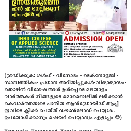
(ശ്രദ്ധിക്കുക: ഗൾഫ് - വിനോദം - ടെക്നോളജി -
സാമ്പത്തികം- പ്രധാന അറിയിപ്പുകൾ-വിദ്യാഭ്യാസം-
തൊഴിൽ വിശേഷങ്ങൾ ഉൾപ്പെടെ മലയാളം
വാർത്തകൾ നിങ്ങളുടെ മൊബൈലിൽ ലഭിക്കാൻ
കെവാർത്തയുടെ പുതിയ ആൻഡ്രോയിഡ് ആപ്പ്
ഇവിടെ ക്ലിക്ക് ചെയ്ത് ഡൗൺലോഡ് ചെയ്യുക.
ഉപയോഗിക്കാനും ഷെയർ ചെയ്യാനും എളുപ്പം 😊)