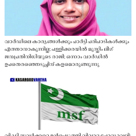
വാർഡിലെ കാര്യങ്ങൾക്കും പാർട്ടി പരിപാടികൾക്കും
എത്താനാകുന്നില്ല; പള്ളിക്കരയിൽ മുസ്ലിം ലീഗ്
ജനപ്രതിനിധിയുടെ രാജി; ഒന്നാം വാർഡിൽ
ഉപതെരഞ്ഞെടുപ്പിന് കളമൊരുങ്ങുന്നു
വി ഡി സവർക്കറെ ഉൾപ്പെടുത്തി വിവാദ ചോദ്യാവലി;