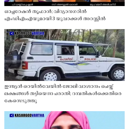
ഓപ്പറേഷൻ തൂഫാൻ; വിദ്യാനഗറിൽ
എംഡിഎംഎയുമായി 3 യുവാക്കൾ അറസ്റ്റിൽ
ഇന്ത്യൻ റെയിൽവേയിൽ ജോലി വാഗ്ദാനം ചെയ്ത്
ലക്ഷങ്ങൾ തട്ടിയെന്ന പരാതി; ദമ്പതികൾക്കെതിരെ
കേസെടുത്തു