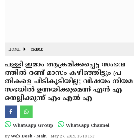
Fitr
May
Day
Eid
Al
Independence
Ad'ha
Day
Onam
HOME
CRIME
J&K
State
പള്ളി ഇമാം ആക്രമിക്കപ്പെട്ട സംഭവ
Haryana
ത്തില്‍ രണ്ട് മാസം കഴിഞ്ഞിട്ടും പ്ര
Assembly
State
Diwali
തികളെ പിടികൂടിയില്ല; വിഷയം നിയമ
Elections
Assembly
Christmas
സഭയില്‍ ഉന്നയിക്കുമെന്ന് എന്‍ എ
Elections
നെല്ലിക്കുന്ന് എം എല്‍ എ
New-
Year
Republic
Day
Budget
Whatsapp Group
Whatsapp Channel
Delhi
By
Web Desk - Main
May 27, 2019, 18:10 IST