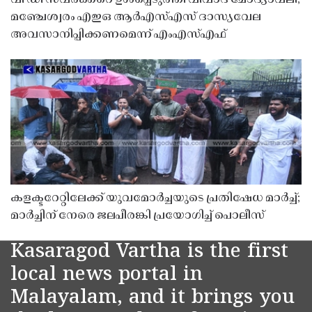
മഞ്ചേശ്വരം എഇഒ ആർഎസ്എസ് ദാസ്യവേല
അവസാനിപ്പിക്കണമെന്ന് എംഎസ്എഫ്
കളക്ടറേറ്റിലേക്ക് യുവമോർച്ചയുടെ പ്രതിഷേധ മാർച്ച്;
മാർച്ചിന് നേരെ ജലപീരങ്കി പ്രയോഗിച്ച് പൊലീസ്
Kasaragod Vartha is the first
local news portal in
Malayalam, and it brings you