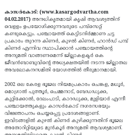
Election
Maha
കാസര്‍കോട്: (www.kasargodvartha.com
Shivarathri
International
04.02.2017)
അനധികൃതമായി കൃഷി ആവശ്യത്തിന്
Women's
Anti-
വെളളം ഉപയോഗിക്കുന്നവരുടെ പമ്പ്‌സെറ്റ്
കണ്ടുകെട്ടും. പഞ്ചായത്ത് കെട്ടിടനിര്‍മ്മാണ ചട്ട
Day
Drug
Attukal
പ്രകാരം തുറന്ന കിണര്‍, കുഴല്‍ കിണര്‍, ഹാന്‍ഡ് പമ്പ്
Campaign
Pongala
Holi
കിണര്‍ എന്നിവ സ്ഥാപിക്കാന്‍ പഞ്ചായത്തിന്റെ
അനുമതി വാങ്ങണമെന്ന് ജില്ലാകളക്ടര്‍ കെ
2025
2025
IPL
ജീവന്‍ബാബുവിന്റെ അധ്യക്ഷതയില്‍ നടന്ന ജില്ലാതല
2025
Eid
അവലോകനസമിതി യോഗത്തില്‍ തീരുമാനമായി.
Al-
Waqf
2002 ലെ കേരള ഭൂജല നിയമപ്രകാരം ചെങ്കള, മധൂര്‍,
Fitr
Bill
Vishu
മൊഗ്രാല്‍ പുത്തൂര്‍, ചെമ്മനാട്, ബേഡഡുക്ക,
2025
കുറ്റിക്കോല്‍, ദേലംപാടി, കാറഡുക്ക, മുളിയാര്‍ എന്നീ
Controversy
Festival
Good
പഞ്ചായത്തുകളും കാസര്‍കോട് നഗരസഭയും
2025
Friday
Easter
വിജ്ഞാപനം ചെയ്യപ്പെട്ട പ്രദേശങ്ങളാണ്.
ഇവിടങ്ങളില്‍ കുഴല്‍ കിണര്‍ കുഴിക്കുന്നതിന് ഭൂജല
Observance
Sunday
By-
അതോറിറ്റിയുടെ മുന്‍കൂര്‍ അനുമതി ആവശ്യമാണ്.
2025
2025
Election
Bihar