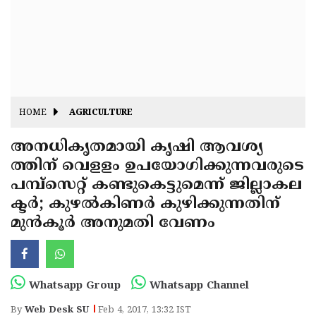
Fitr
May
Day
Eid
Al
Independence
Ad'ha
Day
Onam
HOME
AGRICULTURE
J&K
State
അനധികൃതമായി കൃഷി ആവശ്യ
Haryana
ത്തിന് വെളളം ഉപയോഗിക്കുന്നവരുടെ
Assembly
State
Diwali
പമ്പ്‌സെറ്റ് കണ്ടുകെട്ടുമെന്ന് ജില്ലാകല
Elections
Assembly
Christmas
ക്ടര്‍; കുഴല്‍കിണര്‍ കുഴിക്കുന്നതിന്
Elections
മുന്‍കൂര്‍ അനുമതി വേണം
New-
Year
Republic
Day
Budget
Whatsapp Group
Whatsapp Channel
Delhi
By
Web Desk SU
Feb 4, 2017, 13:32 IST