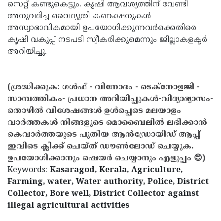
സെറ്റ് കണ്ടുകെട്ടും. കൃഷി ആവശ്യത്തിന് വേണ്ടി
അനുവദിച്ച വൈദ്യുതി കണക്ഷനുകള്‍
അസ്വാഭാവികമായി ഉപയോഗിക്കുന്നവര്‍ക്കെതിരെ
കൃഷി വകുപ്പ് നടപടി സ്വീകരിക്കുമെന്നും ജില്ലാകളക്ടര്‍
അറിയിച്ചു.
(ശ്രദ്ധിക്കുക: ഗൾഫ് - വിനോദം - ടെക്നോളജി -
സാമ്പത്തികം- പ്രധാന അറിയിപ്പുകൾ-വിദ്യാഭ്യാസം-
തൊഴിൽ വിശേഷങ്ങൾ ഉൾപ്പെടെ മലയാളം
വാർത്തകൾ നിങ്ങളുടെ മൊബൈലിൽ ലഭിക്കാൻ
കെവാർത്തയുടെ പുതിയ ആൻഡ്രോയിഡ് ആപ്പ്
ഇവിടെ ക്ലിക്ക് ചെയ്ത് ഡൗൺലോഡ് ചെയ്യുക.
ഉപയോഗിക്കാനും ഷെയർ ചെയ്യാനും എളുപ്പം 😊)
Keywords:
Kasaragod, Kerala, Agriculture,
Farming, water, Water authority, Police, District
Collector, Bore well, District Collector against
illegal agricultural activities