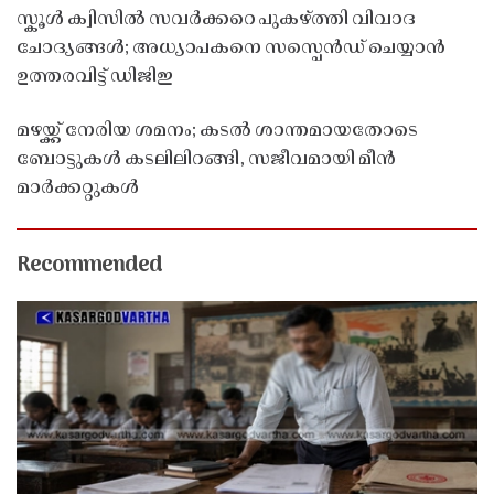
സ്കൂൾ ക്വിസിൽ സവർക്കറെ പുകഴ്ത്തി വിവാദ
ചോദ്യങ്ങൾ; അധ്യാപകനെ സസ്പെൻഡ് ചെയ്യാൻ
ഉത്തരവിട്ട് ഡിജിഇ
മഴയ്ക്ക് നേരിയ ശമനം; കടൽ ശാന്തമായതോടെ
ബോട്ടുകൾ കടലിലിറങ്ങി, സജീവമായി മീൻ
മാർക്കറ്റുകൾ
Recommended