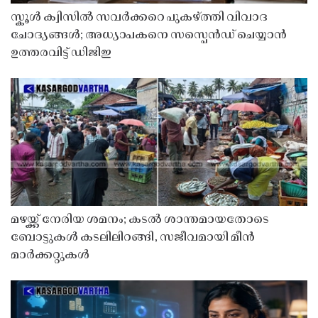
സ്കൂൾ ക്വിസിൽ സവർക്കറെ പുകഴ്ത്തി വിവാദ
ചോദ്യങ്ങൾ; അധ്യാപകനെ സസ്പെൻഡ് ചെയ്യാൻ
ഉത്തരവിട്ട് ഡിജിഇ
മഴയ്ക്ക് നേരിയ ശമനം; കടൽ ശാന്തമായതോടെ
ബോട്ടുകൾ കടലിലിറങ്ങി, സജീവമായി മീൻ
മാർക്കറ്റുകൾ