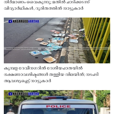
നിർമാണം വൈകുന്നു; മതിൽ ചാടിക്കടന്ന്
വിദ്യാർഥികൾ, ദുരിതത്തിൽ നാട്ടുകാർ
കുമ്പള ദേവീനഗറിൽ ദേശീയപാതയിൽ
ഭക്ഷണാവശിഷ്ടങ്ങൾ തള്ളിയ നിലയിൽ; നടപടി
ആവശ്യപ്പെട്ട് നാട്ടുകാർ