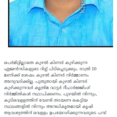
പെര്‍മിറ്റില്ലാതെ കുഴല്‍ കിണര്‍ കുഴിക്കുന്ന
ഏജന്‍സികളുടെ റിഗ്ഗ് പിടിച്ചെടുക്കും. രാത്രി 10
മണിക്ക് ശേഷം കുഴല്‍ കിണര്‍ നിര്‍മ്മാണം
അനുവദിക്കില്ല. പുതുതായി കുഴല്‍ കിണര്‍
കുഴിക്കുന്നവര്‍ കൃത്രിമ വാട്ടര്‍ റീചാര്‍ജ്ജിംഗ്
നിര്‍മ്മിതികള്‍ സ്ഥാപിക്കണം. പുഴയില്‍ നിന്നും,
കുടിവെളളത്തിന് വേണ്ടി തടയണ കെട്ടിയ
സ്ഥലങ്ങളില്‍ നിന്നും അനധികൃതമായി കൃഷി
ആവശ്യത്തിന് വെളളം ഉപയോഗിക്കുന്നവരുടെ പമ്പ്