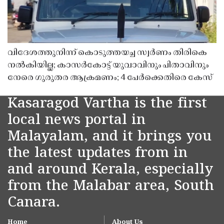
വിദേശത്തുനിന്ന് കൊടുത്തയച്ച സ്വർണം തിരികെ
നൽകിയില്ല; കാസർകോട്ട് യുവാവിനും പിതാവിനും
നേരെ ഗുരുതര ആക്രമണം; 4 പേർക്കെതിരെ കേസ്
Kasaragod Vartha is the first
local news portal in
Malayalam, and it brings you
the latest updates from in
and around Kerala, especially
from the Malabar area, South
Canara.
Home
About Us