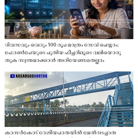
ദിവസവും വെറും 100 രൂപ മാത്രം സേവ് ചെയ്യാം;
ഫോൺപേയുടെ പുതിയ ഫീച്ചറിലൂടെ വലിയൊരു
തുക സ്വന്തമാക്കാൻ അറിയേണ്ടതെല്ലാം
കാസർകോട് ദേശീയപാതയിൽ മേൽനടപ്പാത