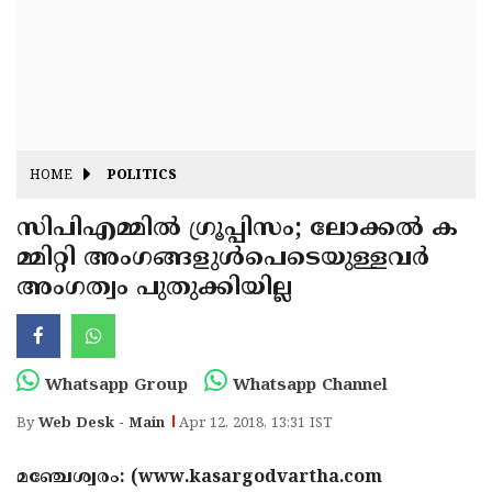
Fitr
May
Day
Eid
Al
Independence
Ad'ha
Day
Onam
HOME
POLITICS
J&K
State
സിപിഎമ്മില്‍ ഗ്രൂപ്പിസം; ലോക്കല്‍ ക
Haryana
മ്മിറ്റി അംഗങ്ങളുള്‍പെടെയുള്ളവര്‍
Assembly
State
Diwali
അംഗത്വം പുതുക്കിയില്ല
Elections
Assembly
Christmas
Elections
New-
Year
Republic
Whatsapp Group
Whatsapp Channel
Day
Budget
By
Web Desk - Main
Apr 12, 2018, 13:31 IST
Delhi
മഞ്ചേശ്വരം: (www.kasargodvartha.com