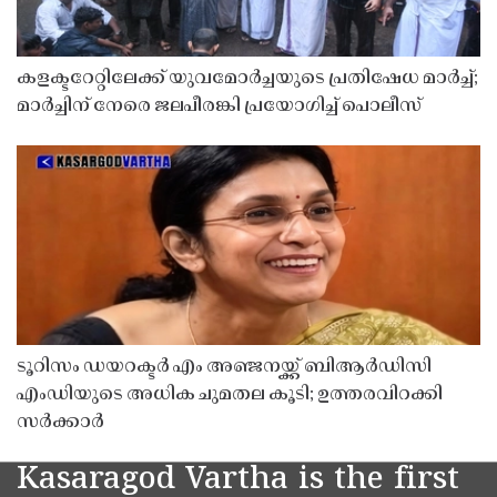
കളക്ടറേറ്റിലേക്ക് യുവമോർച്ചയുടെ പ്രതിഷേധ മാർച്ച്;
മാർച്ചിന് നേരെ ജലപീരങ്കി പ്രയോഗിച്ച് പൊലീസ്
ടൂറിസം ഡയറക്ടർ എം അഞ്ജനയ്ക്ക് ബിആർഡിസി
എംഡിയുടെ അധിക ചുമതല കൂടി; ഉത്തരവിറക്കി
സർക്കാർ
Kasaragod Vartha is the first