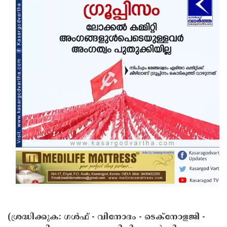
(ശ്രദ്ധിക്കുക: ഗൾഫ് - വിനോദം - ടെക്നോളജി -