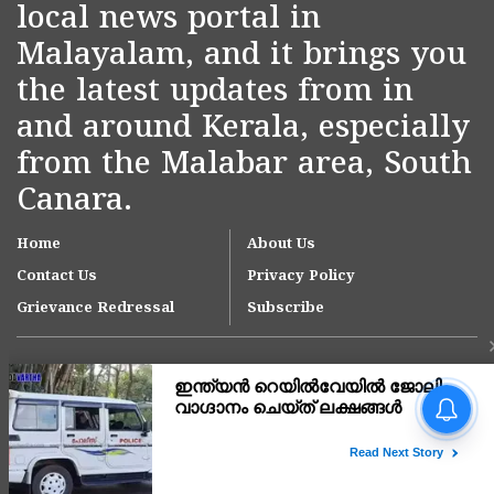
local news portal in
Malayalam, and it brings you
the latest updates from in
and around Kerala, especially
from the Malabar area, South
Canara.
Home
About Us
Contact Us
Privacy Policy
Grievance Redressal
Subscribe
കാസർകോട് ശനിയാഴ്ച
ഓറൻജ് ജാഗ്രത;
ജില്ലയിലെ മുഴുവൻ
വിദ്യാഭ്യാസ
Copyright © 2007-
2026
Kasargodvartha
സ്ഥാപനങ്ങൾക്കും കളക്ടർ