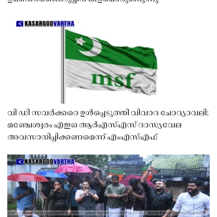
വി ഡി സവർക്കറെ ഉൾപ്പെടുത്തി വിവാദ ചോദ്യാവലി;
മഞ്ചേശ്വരം എഇഒ ആർഎസ്എസ് ദാസ്യവേല
അവസാനിപ്പിക്കണമെന്ന് എംഎസ്എഫ്