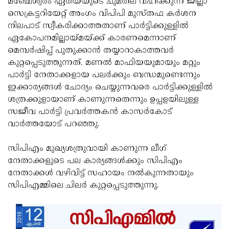
മഞ്ചേശ്വരം ഏരിയയുടെ ചുമതല വഹിക്കുന്ന ജില്ലാ
സെക്രട്ടറിയേറ്റ് അംഗം വിപിപി മുസ്തഫ കര്‍ശന
നിലപാട് സ്വീകരിക്കാത്തതാണ് പാര്‍ട്ടിക്കുള്ളില്‍
ഏകോപനമില്ലായ്മയ്ക്ക് കാരണമെന്നാണ്
മെമ്പര്‍ഷിപ്പ് പുതുക്കാന്‍ തയ്യാറാകാത്തവര്‍
കുറ്റപ്പെടുത്തുന്നത്. മണല്‍ മാഫിയയുമായും മറ്റും
പാര്‍ട്ടി നേതാക്കളായ പലര്‍ക്കും ബന്ധമുണ്ടെന്നും
ഇക്കാര്യങ്ങള്‍ ചോദ്യം ചെയ്യുന്നവരെ പാര്‍ട്ടിക്കുള്ളില്‍
ശത്രക്കുളായാണ് കാണുന്നതെന്നും ഉപ്പളയിലുള്ള
സജീവ പാര്‍ട്ടി പ്രവര്‍ത്തകന്‍ കാസര്‍കോട്
വാര്‍ത്തയോട് പറഞ്ഞു.
സിപിഎം മുഖ്യശത്രുവായി കാണുന്ന ലീഗ്
നേതാക്കളുടെ പല കാര്യങ്ങള്‍ക്കും സിപിഎം
നേതാക്കള്‍ വഴിവിട്ട് സഹായം നല്‍കുന്നതായും
സിപിഎമ്മിലെ ചിലര്‍ കുറ്റപ്പെടുത്തുന്നു.