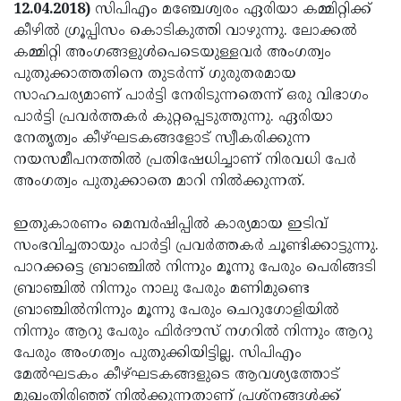
Election
Maha
12.04.2018)
സിപിഎം മഞ്ചേശ്വരം ഏരിയാ കമ്മിറ്റിക്ക്
കീഴില്‍ ഗ്രൂപ്പിസം കൊടികുത്തി വാഴുന്നു. ലോക്കല്‍
Shivarathri
International
കമ്മിറ്റി അംഗങ്ങളുള്‍പെടെയുള്ളവര്‍ അംഗത്വം
Women's
Anti-
പുതുക്കാത്തതിനെ തുടര്‍ന്ന് ഗുരുതരമായ
സാഹചര്യമാണ് പാര്‍ട്ടി നേരിടുന്നതെന്ന് ഒരു വിഭാഗം
Day
Drug
Attukal
പാര്‍ട്ടി പ്രവര്‍ത്തകര്‍ കുറ്റപ്പെടുത്തുന്നു. ഏരിയാ
Campaign
Pongala
Holi
നേതൃത്വം കീഴ്ഘടകങ്ങളോട് സ്വീകരിക്കുന്ന
നയസമീപനത്തില്‍ പ്രതിഷേധിച്ചാണ് നിരവധി പേര്‍
2025
2025
IPL
അംഗത്വം പുതുക്കാതെ മാറി നില്‍ക്കുന്നത്.
2025
Eid
ഇതുകാരണം മെമ്പര്‍ഷിപ്പില്‍ കാര്യമായ ഇടിവ്
Al-
Waqf
സംഭവിച്ചതായും പാര്‍ട്ടി പ്രവര്‍ത്തകര്‍ ചൂണ്ടിക്കാട്ടുന്നു.
Fitr
Bill
Vishu
പാറക്കട്ടെ ബ്രാഞ്ചില്‍ നിന്നും മൂന്നു പേരും പെരിങ്ങടി
ബ്രാഞ്ചില്‍ നിന്നും നാലു പേരും മണിമുണ്ടെ
2025
Controversy
Festival
Good
ബ്രാഞ്ചില്‍നിന്നും മൂന്നു പേരും ചെറുഗോളിയില്‍
2025
Friday
Easter
നിന്നും ആറു പേരും ഫിര്‍ദൗസ് നഗറില്‍ നിന്നും ആറു
പേരും അംഗത്വം പുതുക്കിയിട്ടില്ല. സിപിഎം
Observance
Sunday
By-
മേല്‍ഘടകം കീഴ്ഘടകങ്ങളുടെ ആവശ്യത്തോട്
2025
2025
Election
Bihar
മുഖംതിരിഞ്ഞ് നില്‍ക്കുന്നതാണ് പ്രശ്‌നങ്ങള്‍ക്ക്