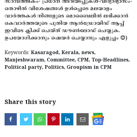
സാമ്പത്തികം- പ്രധാന അറിയിപ്പുകൾ-വിദ്യാഭ്യാസം-
തൊഴിൽ വിശേഷങ്ങൾ ഉൾപ്പെടെ മലയാളം
വാർത്തകൾ നിങ്ങളുടെ മൊബൈലിൽ ലഭിക്കാൻ
കെവാർത്തയുടെ പുതിയ ആൻഡ്രോയിഡ് ആപ്പ്
ഇവിടെ ക്ലിക്ക് ചെയ്ത് ഡൗൺലോഡ് ചെയ്യുക.
ഉപയോഗിക്കാനും ഷെയർ ചെയ്യാനും എളുപ്പം 😊)
Keywords:
Kasaragod, Kerala, news,
Manjeshwaram, Committee, CPM, Top-Headlines,
Political party, Politics, Groupism in CPM
< !- START disable copy paste -->
Share this story