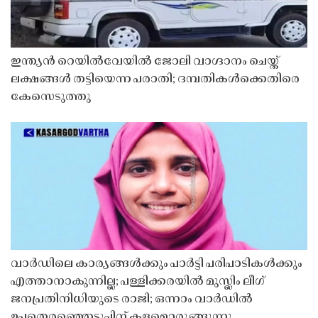
ഇന്ത്യൻ റെയിൽവേയിൽ ജോലി വാഗ്ദാനം ചെയ്ത്
ലക്ഷങ്ങൾ തട്ടിയെന്ന പരാതി; ദമ്പതികൾക്കെതിരെ
കേസെടുത്തു
വാർഡിലെ കാര്യങ്ങൾക്കും പാർട്ടി പരിപാടികൾക്കും
എത്താനാകുന്നില്ല; പള്ളിക്കരയിൽ മുസ്ലിം ലീഗ്
ജനപ്രതിനിധിയുടെ രാജി; ഒന്നാം വാർഡിൽ
ഉപതെരഞ്ഞെടുപ്പിന് കളമൊരുങ്ങുന്നു