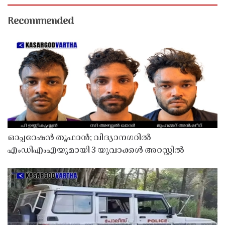
Recommended
ഓപ്പറേഷൻ തൂഫാൻ; വിദ്യാനഗറിൽ
എംഡിഎംഎയുമായി 3 യുവാക്കൾ അറസ്റ്റിൽ