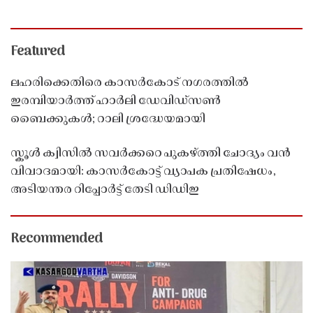
Featured
ലഹരിക്കെതിരെ കാസർകോട് നഗരത്തിൽ
ഇരമ്പിയാർത്ത് ഹാർലി ഡേവിഡ്‌സൺ
ബൈക്കുകൾ; റാലി ശ്രദ്ധേയമായി
സ്കൂൾ ക്വിസിൽ സവർക്കറെ പുകഴ്ത്തി ചോദ്യം വൻ
വിവാദമായി: കാസർകോട്ട് വ്യാപക പ്രതിഷേധം,
അടിയന്തര റിപ്പോർട്ട് തേടി ഡിഡിഇ
Recommended