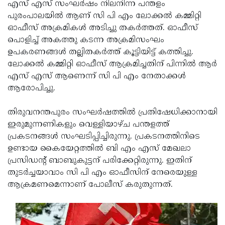
Election
എസ് എസ് സംഘര്‍ഷം നിലനിന്ന പന്തളം
Maha
പുരംപാലയില്‍ ആണ് സി പി എം ലോക്കല്‍ കമ്മിറ്റി
Shivarathri
International
ഓഫീസ് അക്രമികള്‍ അടിച്ചു തകര്‍ത്തത്. ഓഫീസ്
Women's
പൊളിച്ച് അകത്തു കടന്ന അക്രമിസംഘം
Anti-
ഉപകരണങ്ങള്‍ തല്ലിതകര്‍ത്ത് കൂട്ടിയിട്ട് കത്തിച്ചു.
Day
Drug
Attukal
ലോക്കല്‍ കമ്മിറ്റി ഓഫീസ് ആക്രമിച്ചതിന് പിന്നില്‍ ആര്‍
Campaign
Pongala
എസ് എസ് ആണെന്ന് സി പി എം നേതാക്കള്‍
Holi
ആരോപിച്ചു.
2025
2025
IPL
2025
തിരുവനന്തപുരം സംഘര്‍ഷത്തില്‍ പ്രതിഷേധിക്കാനായി
Eid
ഇരുമുന്നണികളും വെള്ളിയാഴ്ച പന്തളത്ത്
Al-
Waqf
പ്രകടനങ്ങള്‍ സംഘടിപ്പിച്ചിരുന്നു. പ്രകടനത്തിനിടെ
Fitr
Bill
ഉണ്ടായ കൈയേറ്റത്തില്‍ ബി എം എസ് മേഖലാ
Vishu
പ്രസിഡന്റ് ബാബുകുട്ടന് പരിക്കേറ്റിരുന്നു. ഇതിന്
2025
Controversy
Festival
Good
തുടര്‍ച്ചയാവാം സി പി എം ഓഫീസിന് നേരെയുള്ള
2025
Friday
ആക്രമണമെന്നാണ് പോലീസ് കരുതുന്നത്.
Easter
Observance
Sunday
By-
2025
2025
Election
Bihar