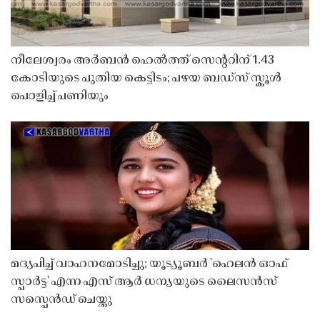
നീലേശ്വരം അർബൻ ഹെൽത്ത് സെൻ്ററിന് 1.43
കോടിയുടെ പുതിയ കെട്ടിടം; പഴയ ബഡ്സ് സ്കൂൾ
പൊളിച്ച് പണിയും
മദ്യപിച്ച് വാഹനമോടിച്ചു; യൂട്യൂബർ 'ഹെലൻ ഓഫ്
സ്പാർട്ട' എന്ന എസ് ആർ ധന്യയുടെ ലൈസൻസ്
സസ്പെൻഡ് ചെയ്തു ​​​​​​​