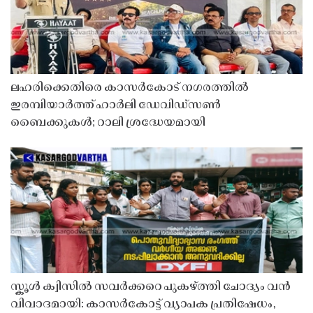
ലഹരിക്കെതിരെ കാസർകോട് നഗരത്തിൽ
ഇരമ്പിയാർത്ത് ഹാർലി ഡേവിഡ്‌സൺ
ബൈക്കുകൾ; റാലി ശ്രദ്ധേയമായി
സ്കൂൾ ക്വിസിൽ സവർക്കറെ പുകഴ്ത്തി ചോദ്യം വൻ
വിവാദമായി: കാസർകോട്ട് വ്യാപക പ്രതിഷേധം,