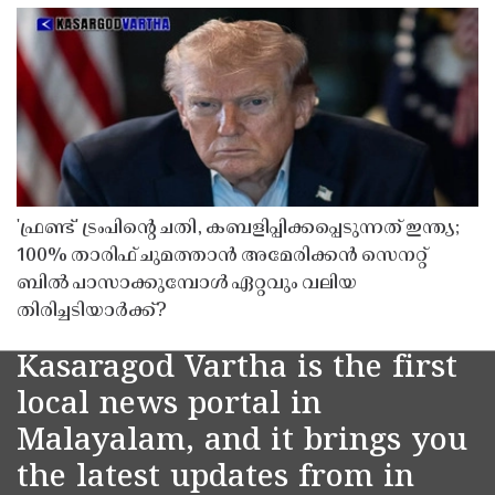
'ഫ്രണ്ട്' ട്രംപിന്റെ ചതി, കബളിപ്പിക്കപ്പെടുന്നത് ഇന്ത്യ;
100% താരിഫ് ചുമത്താൻ അമേരിക്കൻ സെനറ്റ്
ബിൽ പാസാക്കുമ്പോൾ ഏറ്റവും വലിയ
തിരിച്ചടിയാർക്ക്?
Kasaragod Vartha is the first
local news portal in
Malayalam, and it brings you
the latest updates from in