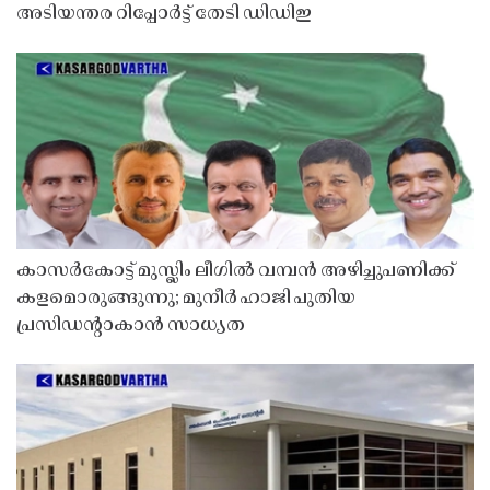
അടിയന്തര റിപ്പോർട്ട് തേടി ഡിഡിഇ
കാസർകോട്ട് മുസ്ലിം ലീഗിൽ വമ്പൻ അഴിച്ചുപണിക്ക്
കളമൊരുങ്ങുന്നു; മുനീർ ഹാജി പുതിയ
പ്രസിഡൻ്റാകാൻ സാധ്യത