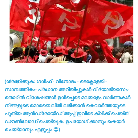
Updates
Assembly
Kerala
Polls
Local
Look
Body
Back
Election
2025
(ശ്രദ്ധിക്കുക: ഗൾഫ് - വിനോദം - ടെക്നോളജി -
സാമ്പത്തികം- പ്രധാന അറിയിപ്പുകൾ-വിദ്യാഭ്യാസം-
തൊഴിൽ വിശേഷങ്ങൾ ഉൾപ്പെടെ മലയാളം വാർത്തകൾ
നിങ്ങളുടെ മൊബൈലിൽ ലഭിക്കാൻ കെവാർത്തയുടെ
പുതിയ ആൻഡ്രോയിഡ് ആപ്പ് ഇവിടെ ക്ലിക്ക് ചെയ്ത്
ഡൗൺലോഡ് ചെയ്യുക. ഉപയോഗിക്കാനും ഷെയർ
ചെയ്യാനും എളുപ്പം 😊)