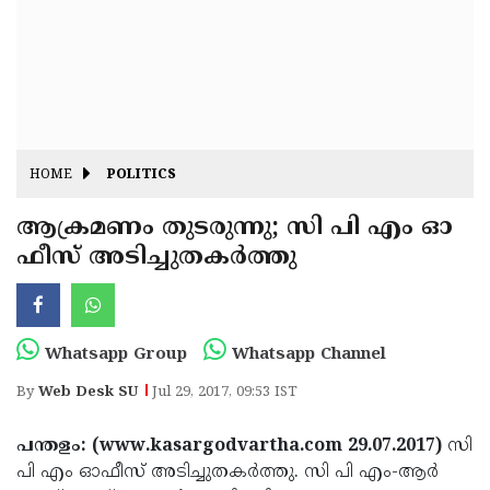
Fitr
May
Day
Eid
Al
Independence
Ad'ha
Day
Onam
HOME
POLITICS
J&K
State
ആക്രമണം തുടരുന്നു; സി പി എം ഓ
Haryana
ഫീസ് അടിച്ചുതകര്‍ത്തു
Assembly
State
Diwali
Elections
Assembly
Christmas
Elections
New-
Whatsapp Group
Whatsapp Channel
Year
Republic
By
Web Desk SU
Jul 29, 2017, 09:53 IST
Day
Budget
പന്തളം: (www.kasargodvartha.com 29.07.2017)
സി
Delhi
പി എം ഓഫീസ് അടിച്ചുതകര്‍ത്തു. സി പി എം-ആര്‍