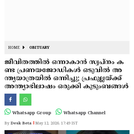
Fitr
May
Day
Eid
Al
Independence
Ad'ha
Day
Onam
HOME
OBITUARY
J&K
State
ജീവിതത്തിൽ ഒന്നാകാൻ സ്വപ്നം ക
Haryana
ണ്ട പ്രണയജോഡികൾ ഒടുവിൽ അ
Assembly
State
Diwali
ന്ത്യയാത്രയിൽ ഒന്നിച്ചു; പ്രഫുല്ലയ്ക്ക്
Elections
Assembly
Christmas
അന്ത്യാഭിലാഷം ഒരുക്കി കുടുംബങ്ങൾ
Elections
New-
Year
Republic
Whatsapp Group
Whatsapp Channel
Day
Budget
By
Desk Beta
May 12, 2026, 17:49 IST
Delhi