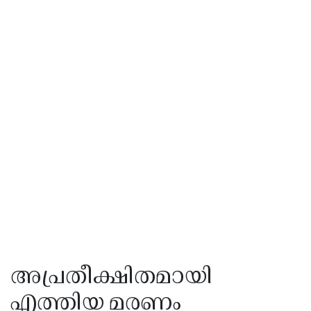
അപ്രതീക്ഷിതമായി
എത്തിയ മരണം