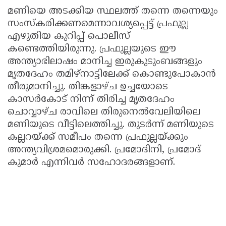
മണിയെ അടക്കിയ സ്ഥലത്ത് തന്നെ തന്നെയും
സംസ്കരിക്കണമെന്നാവശ്യപ്പെട്ട് പ്രഫുല്ല
എഴുതിയ കുറിപ്പ് പൊലീസ്
കണ്ടെത്തിയിരുന്നു. പ്രഫുല്ലയുടെ ഈ
അന്ത്യാഭിലാഷം മാനിച്ച ഇരുകുടുംബങ്ങളും
മൃതദേഹം തമിഴ്നാട്ടിലേക്ക് കൊണ്ടുപോകാൻ
തീരുമാനിച്ചു. തിങ്കളാഴ്ച ഉച്ചയോടെ
കാസർകോട് നിന്ന് തിരിച്ച മൃതദേഹം
ചൊവ്വാഴ്ച രാവിലെ തിരുനെൽവേലിയിലെ
മണിയുടെ വീട്ടിലെത്തിച്ചു. തുടർന്ന് മണിയുടെ
കല്ലറയ്ക്ക് സമീപം തന്നെ പ്രഫുല്ലയ്ക്കും
അന്ത്യവിശ്രമമൊരുക്കി. പ്രമോദിനി, പ്രമോദ്
കുമാർ എന്നിവർ സഹോദരങ്ങളാണ്.