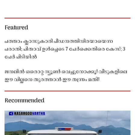
Featured
പത്താം ക്ലാസുകാരി പീഡനത്തിനിരയായെന്ന
പരാതി; പിതാവ് ഉൾപ്പെടെ 7 പേർക്കെതിരെ കേസ്; 3
പേർ പിടിയിൽ
ജനലിൽ ഒരൊറ്റ സ്പൂൺ വെച്ചുനോക്കൂ! വീടുകളിലെ
ഈ വില്ലനെ തുരത്താൻ ഈ തന്ത്രം മതി!
Recommended