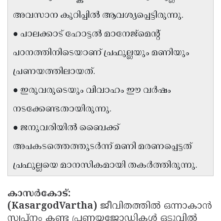
Updates
Assembly
അവസാന കുറിപ്പിൽ ആവശ്യപ്പെട്ടിരുന്നു.
Kerala
Polls
Local
Look
● പാലക്കാട് ഹോട്ടൽ മാനേജ്മെന്റ്
Body
Back
പഠനത്തിനിടെയാണ് പ്രഫുല്ലയും മണിയും
Election
2025
പ്രണയത്തിലായത്.
● ഇരുവരുടെയും വിവാഹം ഈ വർഷം
നടക്കേണ്ടതായിരുന്നു.
● ജനുവരിയിൽ ബൈക്ക്
അപകടത്തെത്തുടർന്ന് മണി മരണപ്പെട്ടത്
പ്രഫുല്ലയെ മാനസികമായി തകർത്തിരുന്നു.
കാസർകോട്:
(KasargodVartha)
ജീവിതത്തിൽ ഒന്നാകാൻ
സ്വപ്നം കണ്ട പ്രണയജോഡികൾ ഒടുവിൽ