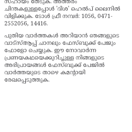
സഹായം തേടുക. അത്തരം
ചിന്തകളുള്ളപ്പോൾ 'ദിശ' ഹെൽപ് ലൈനിൽ
വിളിക്കുക. ടോൾ ഫ്രീ നമ്പർ: 1056, 0471-
2552056, 14416.
പുതിയ വാർത്തകൾ അറിയാൻ ഞങ്ങളുടെ
വാട്സ്ആപ്പ് ചാനലും ഫേസ്ബുക്ക് പേജും
ഫോളോ ചെയ്യുക. ഈ നോവാർന്ന
പ്രണയകഥയെക്കുറിച്ചുള്ള നിങ്ങളുടെ
അഭിപ്രായങ്ങൾ ഫേസ്ബുക്ക് പേജില്‍
വാര്‍ത്തയുടെ താഴെ കമന്റായി
രേഖപ്പെടുത്തുക.