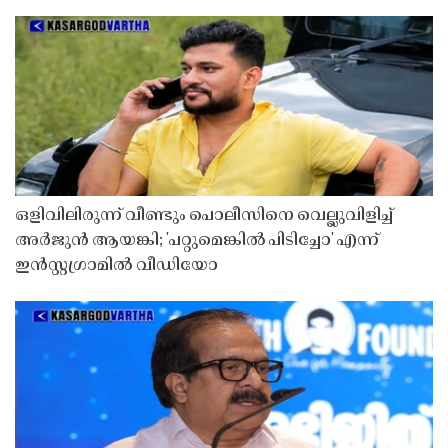
ഒളിവിലിരുന്ന് വീണ്ടും പൊലീസിനെ വെല്ലുവിളിച്ച്
അർജുൻ ആയങ്കി; 'പറ്റുമെങ്കിൽ പിടിച്ചോ' എന്ന്
ഇൻസ്റ്റഗ്രാമിൽ വീഡിയോ