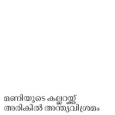
മണിയുടെ കല്ലറയ്ക്ക്
അരികിൽ അന്ത്യവിശ്രമം