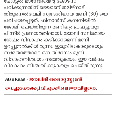
ഹോട്ടൽ മാനേജ്മെന്റ് കോഴ്സ്
പഠിക്കുന്നതിനിടെയാണ് തമിഴ്നാട്
തിരുനെൽവേലി സ്വദേശിയായ മണി (30) യെ
പരിചയപ്പെട്ടത്. ഫിനാൻസ് കമ്പനിയിൽ
ജോലി ചെയ്തിരുന്ന മണിയും പ്രഫുല്ലയും
പിന്നീട് പ്രണയത്തിലായി. ജോലി സ്ഥിരമായ
ശേഷം വിവാഹം കഴിക്കാമെന്ന് മണി
ഉറപ്പുനൽകിയിരുന്നു. ഇരുവീട്ടുകാരുടെയും
സമ്മതത്തോടെ ഒമ്പത് മാസം മുമ്പ്
വിവാഹനിശ്ചയം നടത്തുകയും ഈ വർഷം
വിവാഹം നിശ്ചയിക്കുകയും ചെയ്തിരുന്നു.
Also Read -
ജനലിൽ ഒരൊറ്റ സ്പൂൺ
വെച്ചുനോക്കൂ! വീടുകളിലെ ഈ വില്ലനെ
തുരത്താൻ ഈ തന്ത്രം മതി!