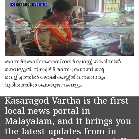
കാസർകോട് രാംദാസ് നഗർ പോസ്റ്റ് ഓഫീസിൽ
വൈദ്യുതി നിലച്ചിട്ട് 8 മാസം; ഫോണിൻ്റെ
വെളിച്ചത്തിൽ ജോലി ചെയ്ത് ജീവനക്കാരും
ദുരിതത്തിൽ പൊതുജനങ്ങളും
Kasaragod Vartha is the first
local news portal in
Malayalam, and it brings you
the latest updates from in