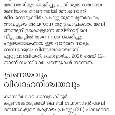
മരണത്തിലും ഒരുമിച്ചു. പ്രതിശ്രുത വരനായ
മണിയുടെ മരണത്തിൽ മനംനൊന്ത്
ജീവനൊടുക്കിയ പ്രഫുല്ലയുടെ മൃതദേഹം,
അവളുടെ അവസാന ആഗ്രഹപ്രകാരം മണി
അന്ത്യനിദ്രകൊള്ളുന്ന തമിഴ്നാട്ടിലെ
വീട്ടുവളപ്പിൽ തന്നെ സംസ്കരിച്ചു.
ഹൃദയഭേദകമായ ഈ വാർത്ത നാടും
ബന്ധുക്കളും വിങ്ങലോടെയാണ്
ഏറ്റുവാങ്ങിയത്. ചൊവ്വാഴ്ച, 2026 മെയ് 12-
നാണ് സംസ്കാര ചടങ്ങുകൾ നടന്നത്.
പ്രണയവും
വിവാഹനിശ്ചയവും
കാസർകോട് കുമ്പള കിദൂർ
കുണ്ടങ്കേരടുക്കയിലെ ബി ജയാനന്ദൻ-ദേവി
ദമ്പതികളുടെ മകളായ പ്രഫുല്ല (26) പാലക്കാട്