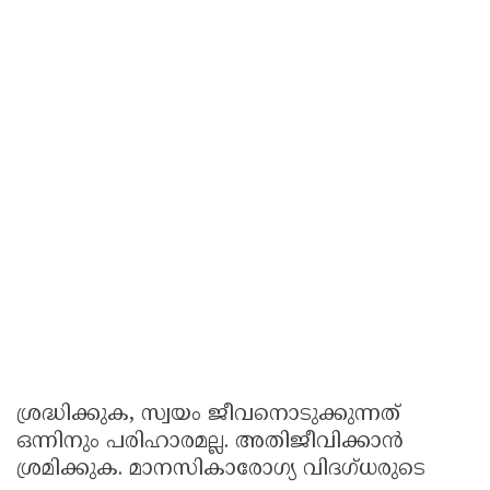
ശ്രദ്ധിക്കുക, സ്വയം ജീവനൊടുക്കുന്നത്
ഒന്നിനും പരിഹാരമല്ല. അതിജീവിക്കാൻ
ശ്രമിക്കുക. മാനസികാരോഗ്യ വിദഗ്ധരുടെ