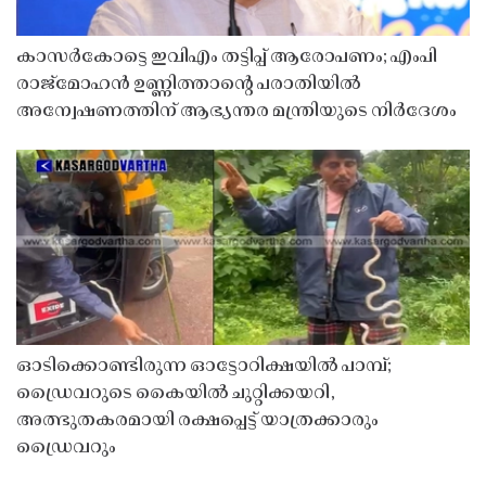
കാസർകോട്ടെ ഇവിഎം തട്ടിപ്പ് ആരോപണം; എംപി
രാജ്‌മോഹൻ ഉണ്ണിത്താന്റെ പരാതിയിൽ
അന്വേഷണത്തിന് ആഭ്യന്തര മന്ത്രിയുടെ നിർദേശം
ഓടിക്കൊണ്ടിരുന്ന ഓട്ടോറിക്ഷയിൽ പാമ്പ്;
ഡ്രൈവറുടെ കൈയിൽ ചുറ്റിക്കയറി,
അത്ഭുതകരമായി രക്ഷപ്പെട്ട് യാത്രക്കാരും
ഡ്രൈവറും