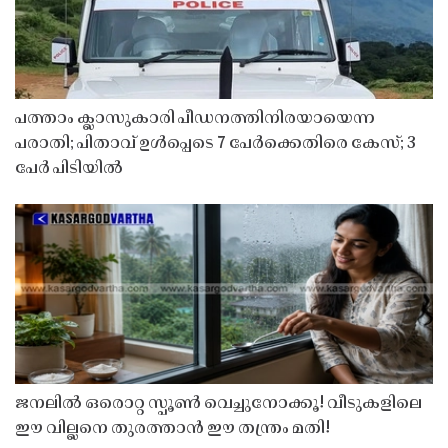
പത്താം ക്ലാസുകാരി പീഡനത്തിനിരയായെന്ന
പരാതി; പിതാവ് ഉൾപ്പെടെ 7 പേർക്കെതിരെ കേസ്; 3
പേർ പിടിയിൽ
ജനലിൽ ഒരൊറ്റ സ്പൂൺ വെച്ചുനോക്കൂ! വീടുകളിലെ
ഈ വില്ലനെ തുരത്താൻ ഈ തന്ത്രം മതി!