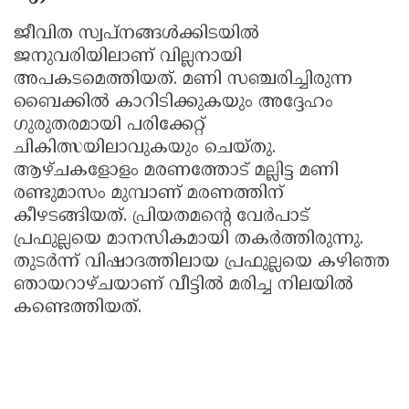
ജീവിത സ്വപ്നങ്ങൾക്കിടയിൽ
ജനുവരിയിലാണ് വില്ലനായി
അപകടമെത്തിയത്. മണി സഞ്ചരിച്ചിരുന്ന
ബൈക്കിൽ കാറിടിക്കുകയും അദ്ദേഹം
ഗുരുതരമായി പരിക്കേറ്റ്
ചികിത്സയിലാവുകയും ചെയ്തു.
ആഴ്ചകളോളം മരണത്തോട് മല്ലിട്ട മണി
രണ്ടുമാസം മുമ്പാണ് മരണത്തിന്
കീഴടങ്ങിയത്. പ്രിയതമൻ്റെ വേർപാട്
പ്രഫുല്ലയെ മാനസികമായി തകർത്തിരുന്നു.
തുടർന്ന് വിഷാദത്തിലായ പ്രഫുല്ലയെ കഴിഞ്ഞ
ഞായറാഴ്ചയാണ് വീട്ടിൽ മരിച്ച നിലയിൽ
കണ്ടെത്തിയത്.