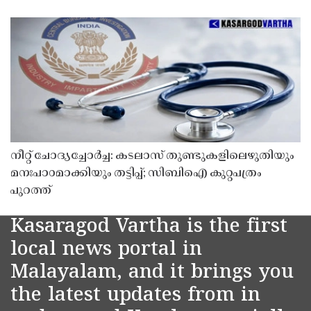
നീറ്റ് ചോദ്യച്ചോർച്ച: കടലാസ് തുണ്ടുകളിലെഴുതിയും
മനഃപാഠമാക്കിയും തട്ടിപ്പ്; സിബിഐ കുറ്റപത്രം
പുറത്ത്
Kasaragod Vartha is the first
local news portal in
Malayalam, and it brings you
the latest updates from in