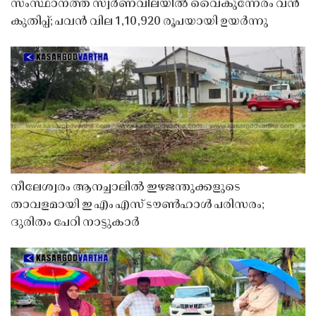
സംസ്ഥാനത്ത് സ്വർണവിലയിൽ വൈകുന്നേരം വൻ
കുതിപ്പ്; പവൻ വില 1,10,920 രൂപയായി ഉയർന്നു
നീലേശ്വരം ആനച്ചാലിൽ ഇഴജന്തുക്കളുടെ
താവളമായി ഇ എം എസ് ടൗൺഹാൾ പരിസരം;
ദുരിതം പേറി നാട്ടുകാർ