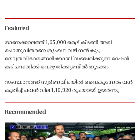
Featured
ഓണക്കാലത്ത് 1,65,000 മെട്രിക് ടൺ അരി
പൊതുവിതരണ ശൃംഖല വഴി നൽകും;
ഗോത്രവിഭാഗങ്ങൾക്കായി 'സഞ്ചരിക്കുന്ന റേഷൻ
കട' പദ്ധതിക്ക് വെള്ളരിക്കുണ്ടിൽ തുടക്കം
സംസ്ഥാനത്ത് സ്വർണവിലയിൽ വൈകുന്നേരം വൻ
കുതിപ്പ്; പവൻ വില 1,10,920 രൂപയായി ഉയർന്നു
Recommended