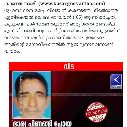
Election
Maha
കാഞ്ഞങ്ങാട്: (www.kasargodvartha.com)
ഗൃഹനാഥനെ മരിച്ച നിലയില്‍ കണ്ടെത്തി. മീങ്ങോത്ത്
Shivarathri
International
എതിര്‍കയയിലെ ബി രാഘവന്‍ ( 65) ആണ് മരിച്ചത്.
Women's
Anti-
കുടുംബ പ്രശ്‌നത്തെ തുടര്‍ന്ന് ഭാര്യ ശാന്ത രണ്ടാഴ്ച
മുമ്പ് പിണങ്ങി സ്വന്തം വീട്ടിലേക്ക് പോയിരുന്നു. ഇതിന്
Day
Drug
Attukal
ശേഷം രാഘവന്‍ ഒറ്റക്കാണ് താമസം. ഇദ്ദേഹം
Campaign
Pongala
Holi
അതിന്റെ മനോവിഷമത്തില്‍ ആയിരുന്നുവെന്നാണ്
വിവരം.
2025
2025
IPL
2025
Eid
Al-
Waqf
Fitr
Bill
Vishu
2025
Controversy
Festival
Good
2025
Friday
Easter
Observance
Sunday
By-
2025
2025
Election
Bihar