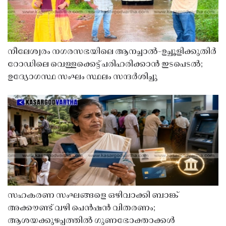
നീലേശ്വരം നഗരസഭയിലെ ആനച്ചാൽ-ഉച്ചൂളിക്കുതിർ
റോഡിലെ വെള്ളക്കെട്ട് പരിഹരിക്കാൻ ഇടപെടൽ;
ഉദ്യോഗസ്ഥ സംഘം സ്ഥലം സന്ദർശിച്ചു
സഹകരണ സംഘങ്ങളെ ഒഴിവാക്കി ബാങ്ക്
അക്കൗണ്ട് വഴി പെൻഷൻ വിതരണം;
ആശയക്കുഴപ്പത്തിൽ ഗുണഭോക്താക്കൾ