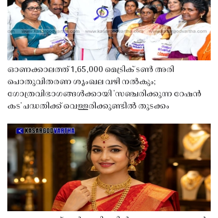
ഓണക്കാലത്ത് 1,65,000 മെട്രിക് ടൺ അരി
പൊതുവിതരണ ശൃംഖല വഴി നൽകും;
ഗോത്രവിഭാഗങ്ങൾക്കായി 'സഞ്ചരിക്കുന്ന റേഷൻ
കട' പദ്ധതിക്ക് വെള്ളരിക്കുണ്ടിൽ തുടക്കം