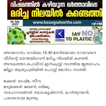
Updates
Assembly
Kerala
Polls
Local
Look
Body
Back
Election
2025
ഞായറാഴ്ച രാവിലെ 10.40 മണിയോടെ രാഘവനെ
വീടിന്റെ വരന്തയിലാണ് മരിച്ച നിലയില്‍ കണ്ടത്.
അമ്പലത്തറ പൊലീസ് ഇന്‍ക്വസ്റ്റ് നടത്തിയ മൃതദേഹം
ജില്ലാ ആശുപത്രിയില്‍ പോസ്റ്റ് മോര്‍ടം നടത്തി.
മക്കള്‍: രേഷ്മ, സീന.
മരുമക്കള്‍: ജയന്‍, ബിജു.
സഹോദരങ്ങള്‍: ബാലകൃഷ്ണന്‍, കാര്‍ത്യായനി,
പരേതനായ മുത്തു.