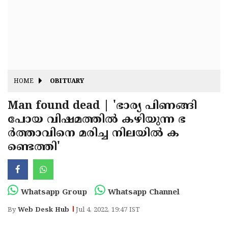
Fitr
May
Day
Eid
Al
Independence
Ad'ha
Day
Onam
HOME
OBITUARY
J&K
State
Man found dead | 'ഭാര്യ പിണങ്ങി
Haryana
പോയ വിഷമത്തില്‍ കഴിയുന്ന ഭ
Assembly
State
Diwali
ര്‍ത്താവിനെ മരിച്ച നിലയില്‍ ക
Elections
Assembly
Christmas
ണ്ടെത്തി'
Elections
New-
Year
Republic
Whatsapp Group
Whatsapp Channel
Day
Budget
By
Web Desk Hub
Jul 4, 2022, 19:47 IST
Delhi