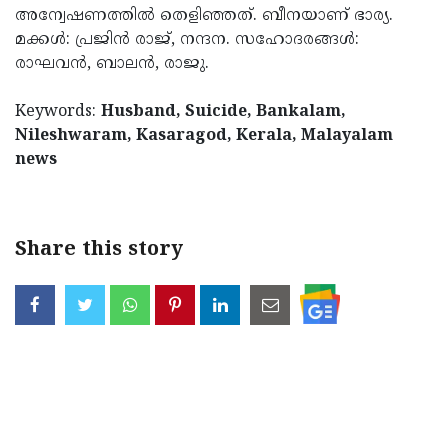
അന്വേഷണത്തില്‍ തെളിഞ്ഞത്. ബീനയാണ് ഭാര്യ.
Updates
Assembly
Kerala
മക്കള്‍: പ്രജിന്‍ രാജ്, നന്ദന. സഹോദരങ്ങള്‍:
Polls
Local
രാഘവന്‍, ബാലന്‍, രാജു.
Look
Body
Back
Keywords:
Husband, Suicide, Bankalam,
Election
2025
Nileshwaram, Kasaragod, Kerala, Malayalam
news
Share this story