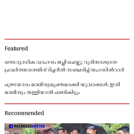
Featured
ഔദ്യോഗിക വാഹനം ജപ്തി ചെയ്തു; ദുരിതാശ്വാസ
പ്രവർത്തനത്തിന് ടിപ്പറിൽ സഞ്ചരിച്ച് തഹസിൽദാർ
പുഴയോരം മാലിന്യമുക്തമാക്കി യുവാക്കൾ; ഇനി
മാലിന്യം തള്ളിയാൽ പണികിട്ടും
Recommended