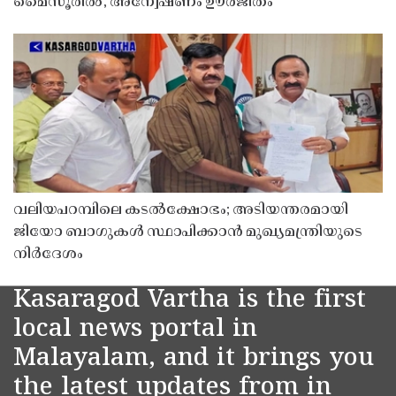
മൈസൂരിൽ, അന്വേഷണം ഊർജിതം
വലിയപറമ്പിലെ കടൽക്ഷോഭം; അടിയന്തരമായി
ജിയോ ബാഗുകൾ സ്ഥാപിക്കാൻ മുഖ്യമന്ത്രിയുടെ
നിർദേശം
Kasaragod Vartha is the first
local news portal in
Malayalam, and it brings you
the latest updates from in