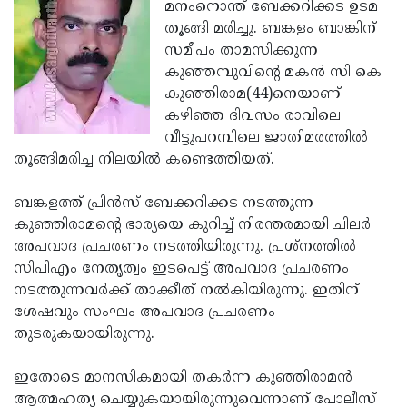
Election
മനംനൊന്ത് ബേക്കറിക്കട ഉടമ
Maha
തൂങ്ങി മരിച്ചു. ബങ്കളം ബാങ്കിന്
Shivarathri
International
സമീപം താമസിക്കുന്ന
Women's
കുഞ്ഞമ്പുവിന്റെ മകന്‍ സി കെ
Anti-
കുഞ്ഞിരാമ(44)നെയാണ്
Day
Drug
Attukal
കഴിഞ്ഞ ദിവസം രാവിലെ
Campaign
Pongala
വീട്ടുപറമ്പിലെ ജാതിമരത്തില്‍
Holi
തൂങ്ങിമരിച്ച നിലയില്‍ കണ്ടെത്തിയത്.
2025
2025
IPL
2025
ബങ്കളത്ത് പ്രിന്‍സ് ബേക്കറിക്കട നടത്തുന്ന
Eid
കുഞ്ഞിരാമന്റെ ഭാര്യയെ കുറിച്ച് നിരന്തരമായി ചിലര്‍
Al-
Waqf
അപവാദ പ്രചരണം നടത്തിയിരുന്നു. പ്രശ്‌നത്തില്‍
Fitr
Bill
സിപിഎം നേതൃത്വം ഇടപെട്ട് അപവാദ പ്രചരണം
Vishu
നടത്തുന്നവര്‍ക്ക് താക്കീത് നല്‍കിയിരുന്നു. ഇതിന്
2025
Controversy
Festival
Good
ശേഷവും സംഘം അപവാദ പ്രചരണം
2025
Friday
തുടരുകയായിരുന്നു.
Easter
Observance
Sunday
By-
ഇതോടെ മാനസികമായി തകര്‍ന്ന കുഞ്ഞിരാമന്‍
2025
2025
Election
ആത്മഹത്യ ചെയ്യുകയായിരുന്നുവെന്നാണ് പോലീസ്
Bihar