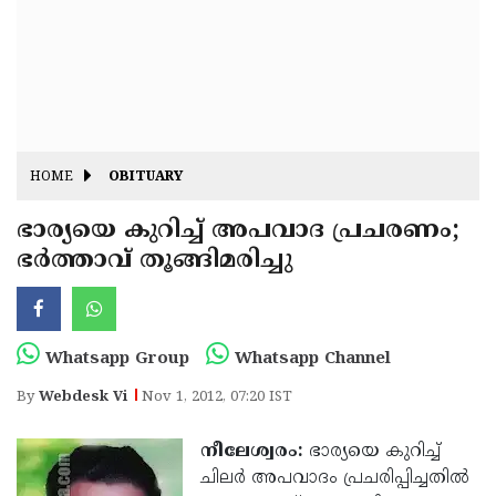
Fitr
May
Day
Eid
Al
Independence
Ad'ha
Day
Onam
HOME
OBITUARY
J&K
State
ഭാര്യയെ കുറിച്ച് അപവാദ പ്രചരണം;
Haryana
ഭര്‍ത്താവ് തൂങ്ങിമരിച്ചു
Assembly
State
Diwali
Elections
Assembly
Christmas
Elections
New-
Whatsapp Group
Whatsapp Channel
Year
Republic
By
Webdesk Vi
Nov 1, 2012, 07:20 IST
Day
Budget
നീലേശ്വരം:
ഭാര്യയെ കുറിച്ച്
Delhi
ചിലര്‍ അപവാദം പ്രചരിപ്പിച്ചതില്‍