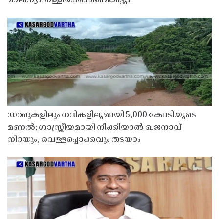
മാലിന്യം തള്ളിയാൽ പണികിട്ടും
ഡാമുകളിലും നദികളിലുമായി 5,000 കോടിയുടെ
മണൽ; ശാസ്ത്രീയമായി നീക്കിയാൽ ഖജനാവ്
നിറയും, വെള്ളപ്പൊക്കവും തടയാം