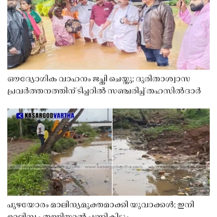
ഔദ്യോഗിക വാഹനം ജപ്തി ചെയ്തു; ദുരിതാശ്വാസ
പ്രവർത്തനത്തിന് ടിപ്പറിൽ സഞ്ചരിച്ച് തഹസിൽദാർ
പുഴയോരം മാലിന്യമുക്തമാക്കി യുവാക്കൾ; ഇനി