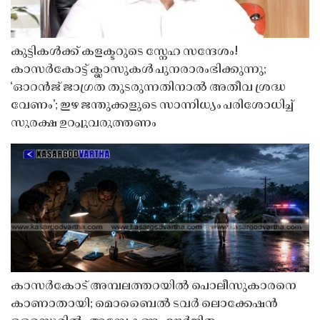
കുട്ടികൾക്ക് കളക്ടറുടെ സ്നേഹ സന്ദേശം!
കാസർകോട്ട് ക്ലാസുകൾ പുനരാരംഭിക്കുന്നു;
‘ഓറൻജ് ജാഗ്രത തുടരുന്നതിനാൽ അതീവ ശ്രദ്ധ
വേണം’; ഇഴ ജന്തുക്കളുടെ സാന്നിധ്യം പരിശോധിച്ച്
സുരക്ഷ ഉറപ്പുവരുത്തണം
കാസർകോട് അമ്പലത്തറയിൽ പൊലീസുകാരനെ
കാണാതായി; മൊബൈൽ ടവർ ലൊക്കേഷൻ