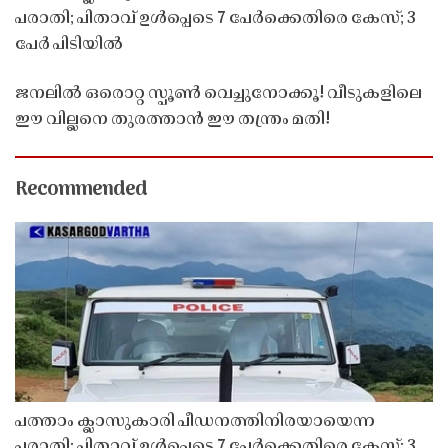
പരാതി; പിതാവ് ഉൾപ്പെടെ 7 പേർക്കെതിരെ കേസ്; 3
പേർ പിടിയിൽ
ജനലിൽ ഒരൊറ്റ സ്പൂൺ വെച്ചുനോക്കൂ! വീടുകളിലെ
ഈ വില്ലനെ തുരത്താൻ ഈ തന്ത്രം മതി!
Recommended
പത്താം ക്ലാസുകാരി പീഡനത്തിനിരയായെന്ന
പരാതി; പിതാവ് ഉൾപ്പെടെ 7 പേർക്കെതിരെ കേസ്; 3