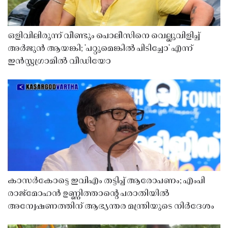
ഒളിവിലിരുന്ന് വീണ്ടും പൊലീസിനെ വെല്ലുവിളിച്ച്
അർജുൻ ആയങ്കി; 'പറ്റുമെങ്കിൽ പിടിച്ചോ' എന്ന്
ഇൻസ്റ്റഗ്രാമിൽ വീഡിയോ
കാസർകോട്ടെ ഇവിഎം തട്ടിപ്പ് ആരോപണം; എംപി
രാജ്‌മോഹൻ ഉണ്ണിത്താന്റെ പരാതിയിൽ
അന്വേഷണത്തിന് ആഭ്യന്തര മന്ത്രിയുടെ നിർദേശം