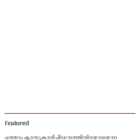
Featured
പത്താം ക്ലാസുകാരി പീഡനത്തിനിരയായെന്ന