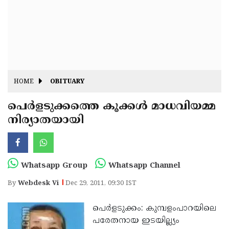
Fitr
May
Day
Eid
Al
Independence
Ad'ha
Day
Onam
HOME
OBITUARY
J&K
State
പെര്‍ളടുക്കത്തെ കൂക്കള്‍ മാധവിയമ്മ
Haryana
നിര്യാതയായി
Assembly
State
Diwali
Elections
Assembly
Christmas
Elections
New-
Whatsapp Group
Whatsapp Channel
Year
Republic
By
Webdesk Vi
Dec 29, 2011, 09:30 IST
Day
Budget
പെര്‍ളടുക്കം: കുമ്പളംപാറയിലെ
Delhi
പരേതനായ ഇടയില്ല്യം