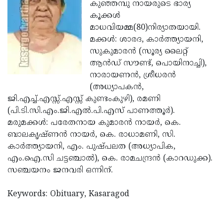
Election
കുഞ്ഞമ്പു നായരുടെ ഭാര്യ
Maha
കൂക്കള്‍
Shivarathri
International
മാധവിയമ്മ(80)നിര്യാതയായി.
Women's
മക്കള്‍: ശാരദ, കാര്‍ത്ത്യായനി,
Anti-
സുകുമാരന്‍ (സൂര്യ ലൈറ്റ്
Day
Drug
Attukal
ആന്‍ഡ് സൗണ്ട്, പൊയിനാച്ചി),
Campaign
Pongala
നാരായണന്‍, ശ്രീധരന്‍
Holi
(അധ്യാപകന്‍,
2025
2025
IPL
ജി.എച്ച്.എസ്സ്.എസ്സ് കുണ്ടംകുഴി), രമണി
2025
(പി.ടി.സി.എം.ജി.എല്‍.പി.എസ് പാണത്തൂര്‍).
Eid
മരുമക്കള്‍: പരേതനായ കുമാരന്‍ നായര്‍, കെ.
Al-
Waqf
ബാലകൃഷ്ണന്‍ നായര്‍, കെ. രാധാമണി, സി.
Fitr
Bill
കാര്‍ത്ത്യായനി, എം. പുഷ്പലത (അധ്യാപിക,
Vishu
എം.ഐ.സി ചട്ടഞ്ചാല്‍), കെ. രാമചന്ദ്രന്‍ (കാറഡുക്ക).
2025
Controversy
Festival
Good
സഞ്ചയനം ജനവരി ഒന്നിന്.
2025
Friday
Easter
Keywords: Obituary, Kasaragod
Observance
Sunday
By-
2025
2025
Election
Bihar