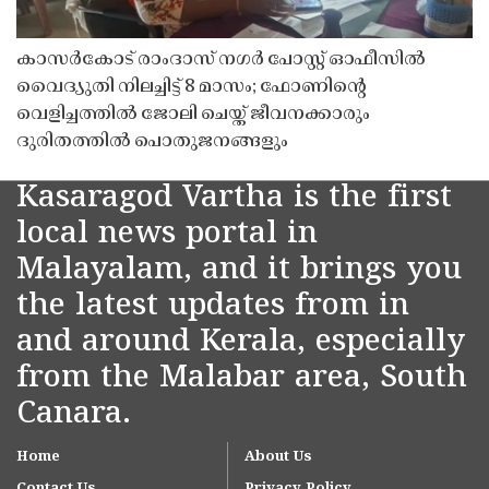
കാസർകോട് രാംദാസ് നഗർ പോസ്റ്റ് ഓഫീസിൽ
വൈദ്യുതി നിലച്ചിട്ട് 8 മാസം; ഫോണിൻ്റെ
വെളിച്ചത്തിൽ ജോലി ചെയ്ത് ജീവനക്കാരും
ദുരിതത്തിൽ പൊതുജനങ്ങളും
Kasaragod Vartha is the first
local news portal in
Malayalam, and it brings you
the latest updates from in
and around Kerala, especially
from the Malabar area, South
Canara.
Home
About Us
Contact Us
Privacy Policy