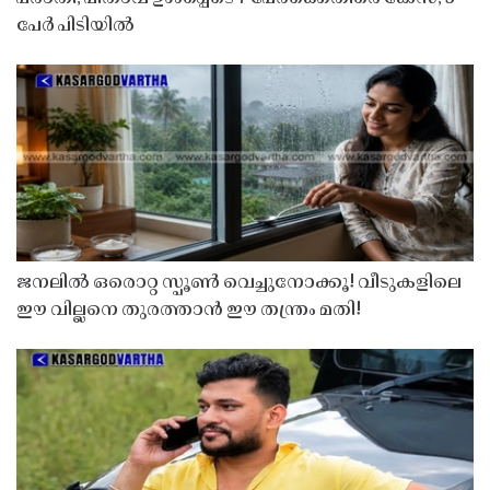
പേർ പിടിയിൽ
ജനലിൽ ഒരൊറ്റ സ്പൂൺ വെച്ചുനോക്കൂ! വീടുകളിലെ
ഈ വില്ലനെ തുരത്താൻ ഈ തന്ത്രം മതി!