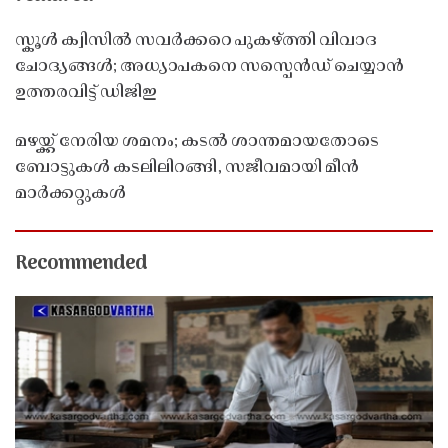
സ്കൂൾ ക്വിസിൽ സവർക്കറെ പുകഴ്ത്തി വിവാദ
ചോദ്യങ്ങൾ; അധ്യാപകനെ സസ്പെൻഡ് ചെയ്യാൻ
ഉത്തരവിട്ട് ഡിജിഇ
മഴയ്ക്ക് നേരിയ ശമനം; കടൽ ശാന്തമായതോടെ
ബോട്ടുകൾ കടലിലിറങ്ങി, സജീവമായി മീൻ
മാർക്കറ്റുകൾ
Recommended