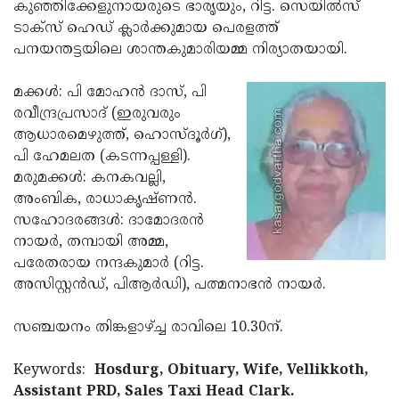
Election
കുഞ്ഞിക്കേളുനായരുടെ ഭാരൃയും, റിട്ട. സെയില്‍സ്
Maha
ടാക്‌സ് ഹെഡ് ക്ലാര്‍ക്കുമായ പെരളത്ത്
Shivarathri
International
പനയന്തട്ടയിലെ ശാന്തകുമാരിയമ്മ നിര്യാതയായി.
Women's
Anti-
മക്കള്‍: പി മോഹന്‍ ദാസ്, പി
Day
Drug
Attukal
രവീന്ദ്രപ്രസാദ് (ഇരുവരും
Campaign
Pongala
ആധാരമെഴുത്ത്, ഹൊസ്ദൂര്‍ഗ്),
Holi
പി ഹേമലത (കടന്നപ്പള്ളി).
2025
2025
IPL
മരുമക്കള്‍: കനകവല്ലി,
2025
അംബിക, രാധാകൃഷ്ണന്‍.
Eid
സഹോദരങ്ങള്‍: ദാമോദരന്‍
Al-
Waqf
നായര്‍, തമ്പായി അമ്മ,
Fitr
Bill
പരേതരായ നന്ദകുമാര്‍ (റിട്ട.
Vishu
അസിസ്റ്റന്‍ഡ്, പിആര്‍ഡി), പത്മനാഭന്‍ നായര്‍.
2025
Controversy
Festival
Good
2025
Friday
സഞ്ചയനം തിങ്കളാഴ്ച്ച രാവിലെ 10.30ന്.
Easter
Observance
Sunday
By-
Keywords:
Hosdurg, Obituary, Wife, Vellikkoth,
2025
2025
Election
Assistant PRD, Sales Taxi Head Clark.
Bihar