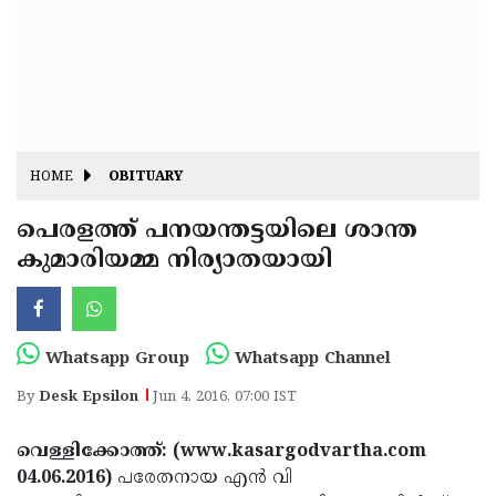
Fitr
May
Day
Eid
Al
Independence
Ad'ha
Day
Onam
HOME
OBITUARY
J&K
State
പെരളത്ത് പനയന്തട്ടയിലെ ശാന്ത
Haryana
കുമാരിയമ്മ നിര്യാതയായി
Assembly
State
Diwali
Elections
Assembly
Christmas
Elections
New-
Whatsapp Group
Whatsapp Channel
Year
Republic
By
Desk Epsilon
Jun 4, 2016, 07:00 IST
Day
Budget
വെള്ളിക്കോത്ത്: (www.kasargodvartha.com
Delhi
04.06.2016)
പരേതനായ എന്‍ വി