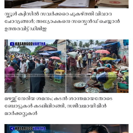
സ്കൂൾ ക്വിസിൽ സവർക്കറെ പുകഴ്ത്തി വിവാദ
ചോദ്യങ്ങൾ; അധ്യാപകനെ സസ്പെൻഡ് ചെയ്യാൻ
ഉത്തരവിട്ട് ഡിജിഇ
മഴയ്ക്ക് നേരിയ ശമനം; കടൽ ശാന്തമായതോടെ
ബോട്ടുകൾ കടലിലിറങ്ങി, സജീവമായി മീൻ
മാർക്കറ്റുകൾ