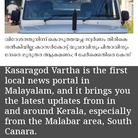
വിദേശത്തുനിന്ന് കൊടുത്തയച്ച സ്വർണം തിരികെ
നൽകിയില്ല; കാസർകോട്ട് യുവാവിനും പിതാവിനും
നേരെ ഗുരുതര ആക്രമണം; 4 പേർക്കെതിരെ കേസ്
Kasaragod Vartha is the first
local news portal in
Malayalam, and it brings you
the latest updates from in
and around Kerala, especially
from the Malabar area, South
Canara.