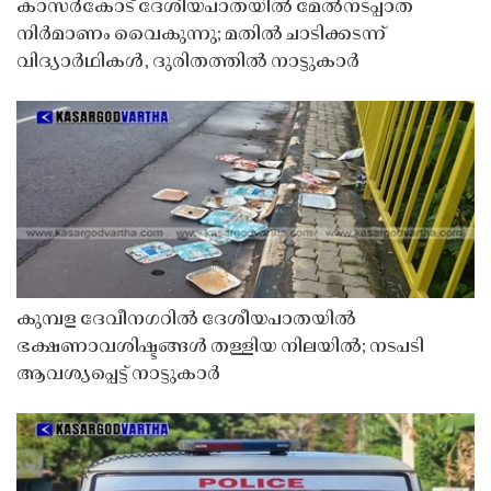
കാസർകോട് ദേശീയപാതയിൽ മേൽനടപ്പാത
നിർമാണം വൈകുന്നു; മതിൽ ചാടിക്കടന്ന്
വിദ്യാർഥികൾ, ദുരിതത്തിൽ നാട്ടുകാർ
കുമ്പള ദേവീനഗറിൽ ദേശീയപാതയിൽ
ഭക്ഷണാവശിഷ്ടങ്ങൾ തള്ളിയ നിലയിൽ; നടപടി
ആവശ്യപ്പെട്ട് നാട്ടുകാർ