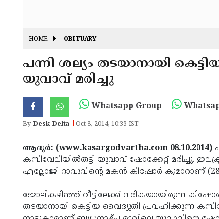
HOME
OBITUARY
പന്നി ശല്യം തടയാനായി കെട്ടിയ 
യുവാവ് മരിച്ചു
Whatsapp Group
Whatsap
By
Desk Delta
Oct 8, 2014, 10:33 IST
ആദൂര്‍: (www.kasargodvartha.com 08.10.2014)
പ
കമ്പിവേലിയില്‍തട്ടി യുവാവ് ഷോക്കേറ്റ് മരിച്ചു. ഇലക
എല്ലോജി റാവുവിന്റെ മകന്‍ കിഷോര്‍ കുമാറാണ് (28) 
ജോലികഴിഞ്ഞ് വീട്ടിലേക്ക് വരികയായിരുന്ന കിഷോര്
തടയാനായി കെട്ടിയ വൈദ്യുതി പ്രവഹിക്കുന്ന കമ്പിവ
നാട്ടുകാരാണ് ബുധനാഴ്ച രാവിലെ യുവാവിനെ ഷോക്കേ