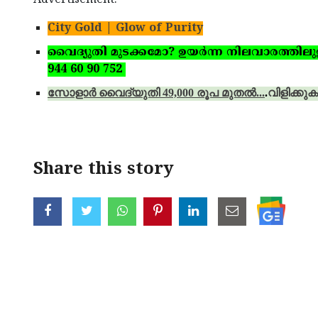
City Gold | Glow of Purity
വൈദ്യുതി മുടക്കമോ? ഉയര്‍ന്ന നിലവാരത്തിലുള്ള 
944 60 90 752
സോളാര്‍ വൈദ്യുതി 49,000 രൂപ മുതല്‍...
.
വിളിക്കുക
Share this story