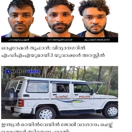
ഓപ്പറേഷൻ തൂഫാൻ; വിദ്യാനഗറിൽ
എംഡിഎംഎയുമായി 3 യുവാക്കൾ അറസ്റ്റിൽ
ഇന്ത്യൻ റെയിൽവേയിൽ ജോലി വാഗ്ദാനം ചെയ്ത്