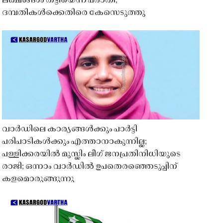
ലക്ഷങ്ങൾ തട്ടിയെന്ന പരാതി;
ദമ്പതികൾക്കെതിരെ കേസെടുത്തു
വാർഡിലെ കാര്യങ്ങൾക്കും പാർട്ടി
പരിപാടികൾക്കും എത്താനാകുന്നില്ല;
പള്ളിക്കരയിൽ മുസ്ലിം ലീഗ് ജനപ്രതിനിധിയുടെ
രാജി; ഒന്നാം വാർഡിൽ ഉപതെരഞ്ഞെടുപ്പിന്
കളമൊരുങ്ങുന്നു