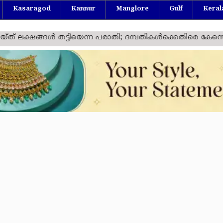
Kasaragod
Kannur
Manglore
Gulf
Keral