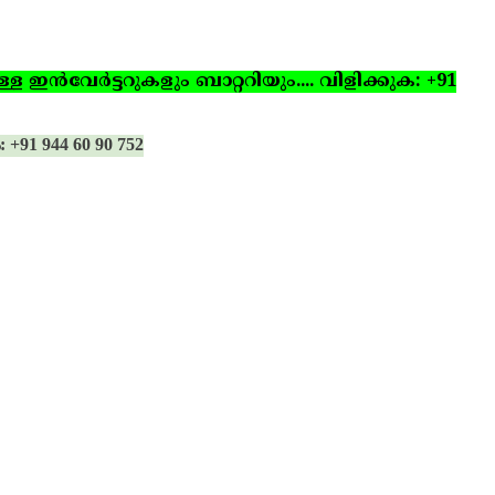
ഇന്‍വേര്‍ട്ടറുകളും ബാറ്ററിയും.... വിളിക്കുക: +91
: +91 944 60 90 752