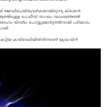
ദൂറായി ജോലിചെയ്തുവരികയായിരുന്നു കിഷോര്‍.
വത്തിലുള്ള പോലീസ് സംഘം സ്ഥലത്തെത്തി
േഹം വിദഗ്ദ്ധ പോസ്റ്റുമോര്‍ട്ടത്തിനായി പരിയാരം
പോയി.
െട്ടിയ കമ്പിവേലിയില്‍നിന്നാണ് യുവാവിന്