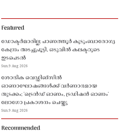
Featured
ഡോക്ടർമാരില്ല; പാണത്തൂർ കുടുംബാരോഗ്യ
കേന്ദ്രം അടച്ചുപൂട്ടി, ഒടുവിൽ കലക്ടറുടെ
ഇടപെടൽ
Sun,9 Aug 2026
ശോഭിക വെഡ്ഡിങ്സിൽ
ഓണാഘോഷങ്ങൾക്ക് വർണാഭമായ
തുടക്കം; 'ട്രെൻഡ് ഓണം, ട്രഡിഷൻ ഓണം'
ലോഗോ പ്രകാശനം ചെയ്തു
Sun,9 Aug 2026
Recommended