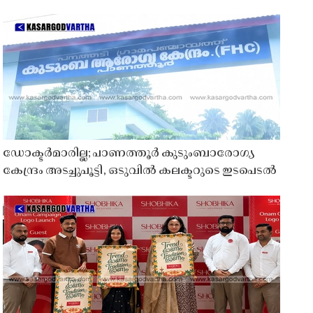
ഡോക്ടർമാരില്ല; പാണത്തൂർ കുടുംബാരോഗ്യ
കേന്ദ്രം അടച്ചുപൂട്ടി, ഒടുവിൽ കലക്ടറുടെ ഇടപെടൽ