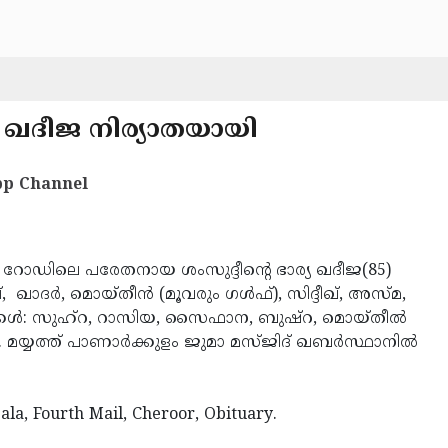
 ഖദീജ നിര്യാതയായി
p Channel
‍ റോഡിലെ പരേതനായ ശംസുദ്ദീന്റെ ഭാര്യ ഖദീജ(85)
്,
ഖാദര്‍, മൊയ്തീന്‍ (മൂവരും ഗള്‍ഫ്), സിദ്ദീഖ്, അസ്മ,
കള്‍: സുഹ്‌റ, റാസിയ, സൈഫാന, ബുഷ്‌റ, മൊയ്തീല്‍
യത്ത് പാണാര്‍ക്കുളം ജുമാ മസ്ജിദ് ഖബര്‍സ്ഥാനില്‍
la, Fourth Mail, Cheroor, Obituary.