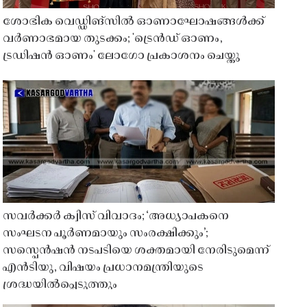
ശോഭിക വെഡ്ഡിങ്സിൽ ഓണാഘോഷങ്ങൾക്ക്
വർണാഭമായ തുടക്കം; 'ട്രെൻഡ് ഓണം,
ട്രഡിഷൻ ഓണം' ലോഗോ പ്രകാശനം ചെയ്തു
സവർക്കർ ക്വിസ് വിവാദം; ‘അധ്യാപകനെ
സംഘടന പൂർണമായും സംരക്ഷിക്കും’;
സസ്പെൻഷൻ നടപടിയെ ശക്തമായി നേരിടുമെന്ന്
എൻടിയു, വിഷയം പ്രധാനമന്ത്രിയുടെ
ശ്രദ്ധയിൽപ്പെടുത്തും