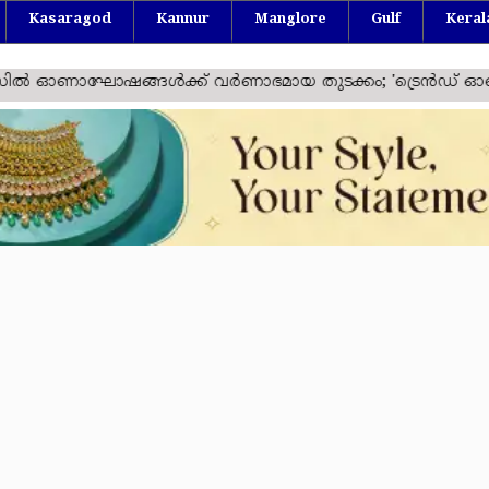
Kasaragod
Kannur
Manglore
Gulf
Keral