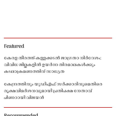
Featured
കേരള തീരത്ത് കള്ളക്കടൽ ജാഗ്രതാ നിർദേശം;
വിവിധ ജില്ലകളിൽ ഉയർന്ന തിരമാലകൾക്കും
കടലാക്രമണത്തിന് സാധ്യത
കേന്ദ്രത്തിനും യുഡിഎഫ് സർക്കാരിനുമെതിരെ
രൂക്ഷവിമർശനവുമായി പ്രതിപക്ഷ നേതാവ്
പിണറായി വിജയൻ
Recommended