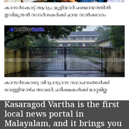
കാസർകോട്ട് ആദ്യം; മുളിയാർ പഞ്ചായത്തിൽ
ഇനിമുതൽ സന്ദർശകർക്ക് ചായ സൽക്കാരം
കാസർകോട്ടെ വിദ്യാഭ്യാസ സ്ഥാപനങ്ങൾക്ക്
വെള്ളിയാഴ്ച അവധി; പരീക്ഷകൾക്ക് മാറ്റമില്ല
Kasaragod Vartha is the first
local news portal in
Malayalam, and it brings you