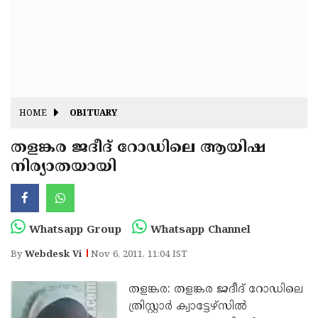
Fitr
May
Day
Eid
Al
Independence
Ad'ha
Day
Onam
HOME
OBITUARY
J&K
State
തളങ്കര ജദീദ് റോഡിലെ ആയിഷ
Haryana
നിര്യാതയായി
Assembly
State
Diwali
Elections
Assembly
Christmas
Elections
New-
Whatsapp Group
Whatsapp Channel
Year
Republic
By
Webdesk Vi
Nov 6, 2011, 11:04 IST
Day
Budget
തളങ്കര: തളങ്കര ജദീദ് റോഡിലെ
Delhi
ത്രിസ്റ്റാര്‍ ക്വാട്ടേഴ്‌സില്‍