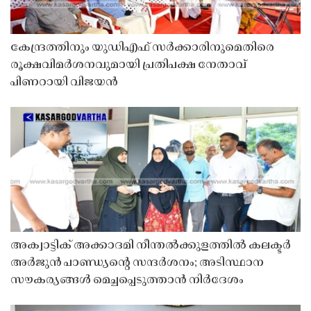
കേന്ദ്രത്തിനും യുഡിഎഫ് സർക്കാരിനുമെതിരെ
രൂക്ഷവിമർശനവുമായി പ്രതിപക്ഷ നേതാവ്
പിണറായി വിജയൻ
അക്വാട്ടിക് അക്കാദമി നീന്തൽക്കുളത്തിൽ കലക്ടർ
അർജുൻ പാണ്ഡ്യൻ്റെ സന്ദർശനം; അടിസ്ഥാന
സൗകര്യങ്ങൾ മെച്ചപ്പെടുത്താൻ നിർദേശം