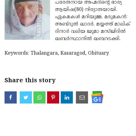
Election
പരേതനായ അഹ്മദിന്റെ ഭാര്യ
Maha
ആയിഷ(80) നിര്യാതയായി.
Shivarathri
International
ഏകമകള്‍ മറിയുമ്മ. മരുമകന്‍:
Women's
അബ്ദുല്‍ ഖാദര്‍. മയ്യത്ത് മാലിക്
Anti-
ദിനാര്‍ വലിയ ജുമാ മസ്ജിദില്‍
Day
Drug
Attukal
ഖബര്‍സ്ഥാനില്‍ ഖബറടക്കി.
Campaign
Pongala
Holi
Keywords: Thalangara, Kasaragod, Obituary
2025
2025
IPL
2025
Eid
Al-
Waqf
Share this story
Fitr
Bill
Vishu
2025
Controversy
Festival
Good
2025
Friday
Easter
Observance
Sunday
By-
2025
2025
Election
Bihar