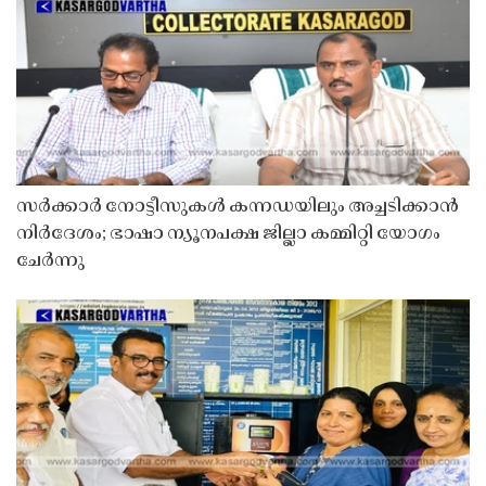
സർക്കാർ നോട്ടീസുകൾ കന്നഡയിലും അച്ചടിക്കാൻ
നിർദേശം; ഭാഷാ ന്യൂനപക്ഷ ജില്ലാ കമ്മിറ്റി യോഗം
ചേർന്നു