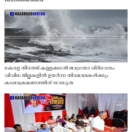
കേരള തീരത്ത് കള്ളക്കടൽ ജാഗ്രതാ നിർദേശം;
വിവിധ ജില്ലകളിൽ ഉയർന്ന തിരമാലകൾക്കും
കടലാക്രമണത്തിന് സാധ്യത