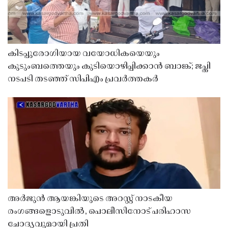
കിടപ്പുരോഗിയായ വയോധികയെയും
കുടുംബത്തെയും കുടിയൊഴിപ്പിക്കാൻ ബാങ്ക്; ജപ്തി
നടപടി തടഞ്ഞ് സിപിഎം പ്രവർത്തകർ
അർജുൻ ആയങ്കിയുടെ അറസ്റ്റ് നാടകീയ
രംഗങ്ങളൊടുവിൽ, പൊലീസിനോട് പരിഹാസ
ചോദ്യവുമായി പ്രതി