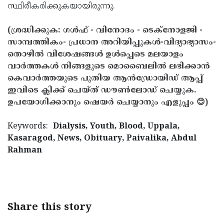
സ്ഥിരീകരിക്കുകയായിരുന്നു.
(ശ്രദ്ധിക്കുക: ഗൾഫ് - വിനോദം - ടെക്നോളജി -
സാമ്പത്തികം- പ്രധാന അറിയിപ്പുകൾ-വിദ്യാഭ്യാസം-
തൊഴിൽ വിശേഷങ്ങൾ ഉൾപ്പെടെ മലയാളം
വാർത്തകൾ നിങ്ങളുടെ മൊബൈലിൽ ലഭിക്കാൻ
കെവാർത്തയുടെ പുതിയ ആൻഡ്രോയിഡ് ആപ്പ്
ഇവിടെ ക്ലിക്ക് ചെയ്ത് ഡൗൺലോഡ് ചെയ്യുക.
ഉപയോഗിക്കാനും ഷെയർ ചെയ്യാനും എളുപ്പം 😊)
Keywords:
Dialysis, Youth, Blood, Uppala,
Kasaragod, News, Obituary, Paivalika, Abdul
Rahman
< !- START disable copy paste -->
Share this story