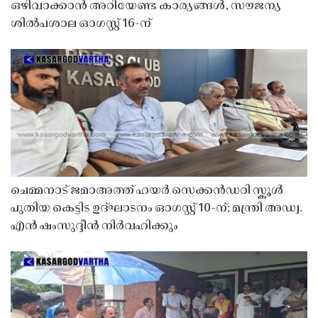
ഒഴിവാക്കാൻ അറിയേണ്ട കാര്യങ്ങൾ, സൗജന്യ
ശിൽപശാല ഓഗസ്റ്റ് 16-ന്
ചെമ്മനാട് ജമാഅത്ത് ഹയർ സെക്കൻഡറി സ്കൂൾ
പുതിയ കെട്ടിട ഉദ്ഘാടനം ഓഗസ്റ്റ് 10-ന്; മന്ത്രി അഡ്വ.
എൻ ഷംസുദ്ദീൻ നിർവഹിക്കും