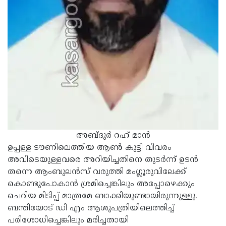
അബ്ദുര്‍ റഹ് മാന്‍
ഉപ്പള്ള ടൗണിലെത്തിയ ആണ്‍ കുട്ടി വിവരം
അവിടെയുള്ളവരെ അറിയിച്ചതിനെ തുടര്‍ന്ന് ഉടന്‍
തന്നെ ആംബുലന്‍സ് വരുത്തി മംഗ്ലൂരുവിലേക്ക്
കൊണ്ടുപോകാന്‍ ശ്രമിച്ചെങ്കിലും അപ്പോഴെക്കും
ചെറിയ മിടിപ്പ് മാത്രമേ ബാക്കിയുണ്ടായിരുന്നുള്ളു.
ബന്തിയോട് ഡി എം ആശുപത്രിയിലെത്തിച്ച്
പരിശോധിച്ചെങ്കിലും മരിച്ചതായി