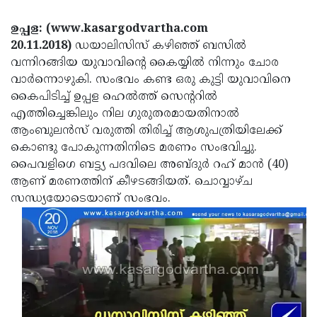
Election
Maha
ഉപ്പള: (www.kasargodvartha.com
Shivarathri
International
20.11.2018)
ഡയാലിസിസ് കഴിഞ്ഞ് ബസില്‍
Women's
Anti-
വന്നിറങ്ങിയ യുവാവിന്റെ കൈയ്യില്‍ നിന്നും ചോര
വാര്‍ന്നൊഴുകി. സംഭവം കണ്ട ഒരു കുട്ടി യുവാവിനെ
Day
Drug
Attukal
കൈപിടിച്ച് ഉപ്പള ഹെല്‍ത്ത് സെന്ററില്‍
Campaign
Pongala
Holi
എത്തിച്ചെങ്കിലും നില ഗുരുതരമായതിനാല്‍
ആംബുലന്‍സ് വരുത്തി തിരിച്ച് ആശുപത്രിയിലേക്ക്
2025
2025
IPL
കൊണ്ടു പോകുന്നതിനിടെ മരണം സംഭവിച്ചു.
2025
Eid
പൈവളിഗെ ബട്ട്യ പദവിലെ അബ്ദുര്‍ റഹ് മാന്‍ (40)
ആണ് മരണത്തിന് കീഴടങ്ങിയത്. ചൊവ്വാഴ്ച
Al-
Waqf
സന്ധ്യയോടെയാണ് സംഭവം.
Fitr
Bill
Vishu
2025
Controversy
Festival
Good
2025
Friday
Easter
Observance
Sunday
By-
2025
2025
Election
Bihar