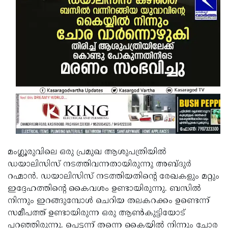
Updates
Assembly
Kerala
Polls
Local
Look
Body
Back
Election
2025
മംഗ്ലൂരുവിലെ ഒരു പ്രമുഖ ആശുപത്രിയില്‍
ഡയാലിസിസ് നടത്തിവന്നതായിരുന്നു അബ്ദുര്‍
റഹ്മാന്‍. ഡയാലിസിസ് നടത്തിയതിന്റെ രേഖകളും മറ്റും
ഇദ്ദേഹത്തിന്റെ കൈവശം ഉണ്ടായിരുന്നു. ബസില്‍
നിന്നും ഇറങ്ങുമ്പോള്‍ ചെറിയ തലകറക്കം ഉണ്ടെന്ന്
സമീപത്ത് ഉണ്ടായിരുന്ന ഒരു ആണ്‍കുട്ടിയോട്
പറഞ്ഞിരുന്നു. പെട്ടന്ന് തന്നെ കൈയ്യില്‍ നിന്നും ചോര