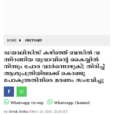
Fitr
May
Day
Eid
Al
Independence
Ad'ha
Day
Onam
HOME
OBITUARY
J&K
State
ഡയാലിസിസ് കഴിഞ്ഞ് ബസില്‍ വ
Haryana
ന്നിറങ്ങിയ യുവാവിന്റെ കൈയ്യില്‍
Assembly
State
Diwali
നിന്നും ചോര വാര്‍ന്നൊഴുകി; തിരിച്ച്
Elections
Assembly
Christmas
ആശുപത്രിയിലേക്ക് കൊണ്ടു
Elections
പോകുന്നതിനിടെ മരണം സംഭവിച്ചു
New-
Year
Republic
Day
Budget
Whatsapp Group
Whatsapp Channel
Delhi
By
Desk Delta
Nov 20, 2018, 20:28 IST