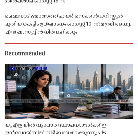
ശിൽപശാല ഓഗസ്റ്റ് 16-ന്
ചെമ്മനാട് ജമാഅത്ത് ഹയർ സെക്കൻഡറി സ്കൂൾ
പുതിയ കെട്ടിട ഉദ്ഘാടനം ഓഗസ്റ്റ് 10-ന്; മന്ത്രി അഡ്വ.
എൻ ഷംസുദ്ദീൻ നിർവഹിക്കും
Recommended
യുഎഇയിൽ വ്യാപാര സ്ഥാപനങ്ങൾക്ക് ഇ-
ഇൻവോയ്സിങ് നിർബന്ധമാക്കുന്നു; പിഴ