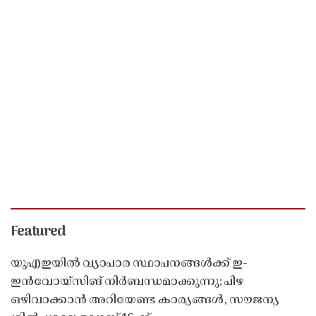
Featured
യുഎഇയിൽ വ്യാപാര സ്ഥാപനങ്ങൾക്ക് ഇ-
ഇൻവോയ്സിങ് നിർബന്ധമാക്കുന്നു; പിഴ
ഒഴിവാക്കാൻ അറിയേണ്ട കാര്യങ്ങൾ, സൗജന്യ