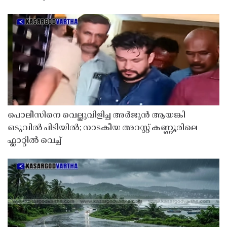
പൊലീസിനെ വെല്ലുവിളിച്ച അർജുൻ ആയങ്കി
ഒടുവിൽ പിടിയിൽ; നാടകീയ അറസ്റ്റ് കണ്ണൂരിലെ
ഫ്ലാറ്റിൽ വെച്ച്