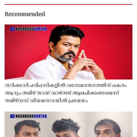
Recommended
സർക്കാർ പരിപാടികളിൽ വന്ദേമാതരത്തിന് പകരം
ആദ്യം തമിഴ് തായ് വാഴ്ത്ത് ആലപിക്കണമെന്ന്
തമിഴ്നാട് നിയമസഭയിൽ പ്രമേയം