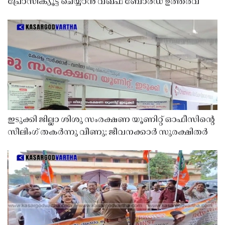
പ്രോസിക്യൂട്ട് ചെയ്യാൻ വഖഫ് ബോർഡ് ഉത്തരവ്
ഇടുക്കി ജില്ലാ ശിശു സംരക്ഷണ യൂണിറ്റ് ഓഫീസിൻ്റെ
സീലിംഗ് തകർന്നു വീണു; ജീവനക്കാർ സുരക്ഷിതർ