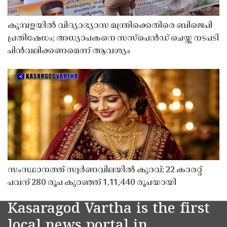
കുമ്പളയിൽ വിദ്യാഭ്യാസ മന്ത്രിക്കെതിരെ ബിജെപി
പ്രതിഷേധം; അധ്യാപകനെ സസ്‌പെൻഡ് ചെയ്ത നടപടി
പിൻവലിക്കണമെന്ന് ആവശ്യം
സംസ്ഥാനത്ത് സ്വർണവിലയിൽ കുറവ്; 22 കാരറ്റ്
പവന് 280 രൂപ കുറഞ്ഞ് 1,11,440 രൂപയായി
Kasaragod Vartha is the first
local news portal in