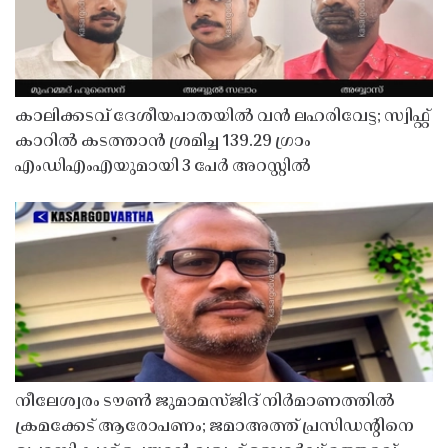
കാലിക്കടവ് ദേശീയപാതയിൽ വൻ ലഹരിവേട്ട; സ്വിഫ്റ്റ്
കാറിൽ കടത്താൻ ശ്രമിച്ച 139.29 ഗ്രാം
എംഡിഎംഎയുമായി 3 പേർ അറസ്റ്റിൽ
നീലേശ്വരം ടൗൺ ജുമാമസ്ജിദ് നിർമാണത്തിൽ
ക്രമക്കേട് ആരോപണം; ജമാഅത്ത് പ്രസിഡന്റിനെ