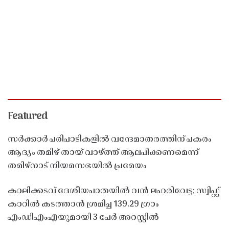
Featured
സർക്കാർ പരിപാടികളിൽ വന്ദേമാതരത്തിന് പകരം
ആദ്യം തമിഴ് തായ് വാഴ്ത്ത് ആലപിക്കണമെന്ന്
തമിഴ്നാട് നിയമസഭയിൽ പ്രമേയം
കാലിക്കടവ് ദേശീയപാതയിൽ വൻ ലഹരിവേട്ട; സ്വിഫ്റ്റ്
കാറിൽ കടത്താൻ ശ്രമിച്ച 139.29 ഗ്രാം
എംഡിഎംഎയുമായി 3 പേർ അറസ്റ്റിൽ