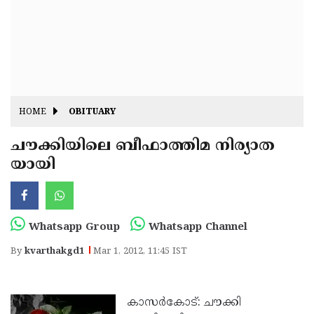
Fitr
May
Day
Eid
Al
Independence
Ad'ha
Day
Onam
HOME
OBITUARY
J&K
State
ചൗക്കിയിലെ ബീഫാത്തിമ നിര്യാത
Haryana
യായി
Assembly
State
Diwali
Elections
Assembly
Christmas
Elections
New-
Whatsapp Group
Whatsapp Channel
Year
Republic
By
kvarthakgd1
Mar 1, 2012, 11:45 IST
Day
Budget
Delhi
കാസര്‍കോട്: ചൗക്കി