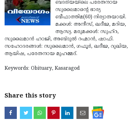
Election
ബദരിയയിലെ പരേതനായ
Maha
സുലൈമാന്റെ ഭാര്യ
Shivarathri
International
ബീഫാത്തിമ(60) നിര്യാതയായി.
Women's
മക്കള്‍: അനീസ്, ഖദീജ, മറിയ,
Anti-
ആസ്യ. മരുമക്കള്‍: സുഹ്‌റ,
Day
Drug
Attukal
സുലൈമാന്‍ ഹാജി, അബ്ദുല്‍ റഹ്മാന്‍, ഷാഫി.
Campaign
Pongala
സഹോദരങ്ങള്‍: സുലൈമാന്‍, ഗഫൂര്‍, ഖദീജ, റുഖിയ,
Holi
ആയിഷ, പരേതനായ മുഹമ്മദ്.
2025
2025
IPL
2025
Keywords: Obituary, Kasaragod
Eid
Al-
Waqf
Fitr
Bill
Vishu
Share this story
2025
Controversy
Festival
Good
2025
Friday
Easter
Observance
Sunday
By-
2025
2025
Election
Bihar