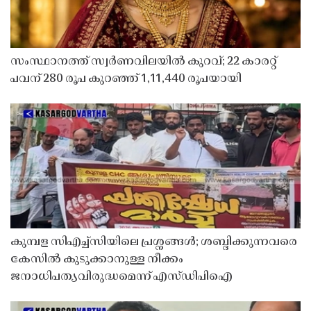
സംസ്ഥാനത്ത് സ്വർണവിലയിൽ കുറവ്; 22 കാരറ്റ്
പവന് 280 രൂപ കുറഞ്ഞ് 1,11,440 രൂപയായി
കുമ്പള സിഎച്ച്സിയിലെ പ്രശ്നങ്ങൾ; ശബ്ദിക്കുന്നവരെ
കേസിൽ കുടുക്കാനുള്ള നീക്കം
ജനാധിപത്യവിരുദ്ധമെന്ന് എസ്ഡിപിഐ