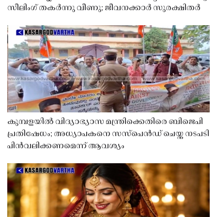
സീലിംഗ് തകർന്നു വീണു; ജീവനക്കാർ സുരക്ഷിതർ
കുമ്പളയിൽ വിദ്യാഭ്യാസ മന്ത്രിക്കെതിരെ ബിജെപി
പ്രതിഷേധം; അധ്യാപകനെ സസ്‌പെൻഡ് ചെയ്ത നടപടി
പിൻവലിക്കണമെന്ന് ആവശ്യം