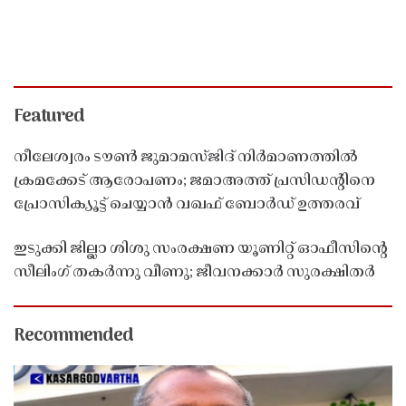
Featured
നീലേശ്വരം ടൗൺ ജുമാമസ്ജിദ് നിർമാണത്തിൽ
ക്രമക്കേട് ആരോപണം; ജമാഅത്ത് പ്രസിഡന്റിനെ
പ്രോസിക്യൂട്ട് ചെയ്യാൻ വഖഫ് ബോർഡ് ഉത്തരവ്
ഇടുക്കി ജില്ലാ ശിശു സംരക്ഷണ യൂണിറ്റ് ഓഫീസിൻ്റെ
സീലിംഗ് തകർന്നു വീണു; ജീവനക്കാർ സുരക്ഷിതർ
Recommended