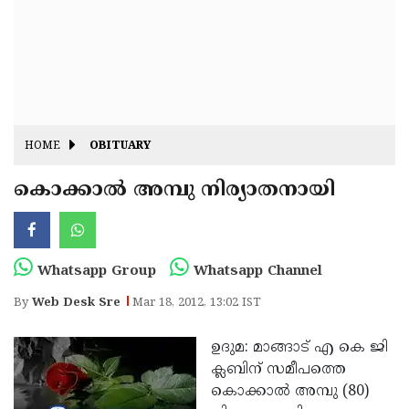
Fitr
May
Day
Eid
Al
Independence
Ad'ha
Day
Onam
HOME
OBITUARY
J&K
State
കൊക്കാല്‍ അമ്പു നിര്യാതനായി
Haryana
Assembly
State
Diwali
Elections
Assembly
Christmas
Whatsapp Group
Whatsapp Channel
Elections
New-
By
Web Desk Sre
Mar 18, 2012, 13:02 IST
Year
Republic
ഉദുമ: മാങ്ങാട് എ കെ ജി
Day
Budget
ക്ലബിന് സമീപത്തെ
Delhi
കൊക്കാല്‍ അമ്പു (80)