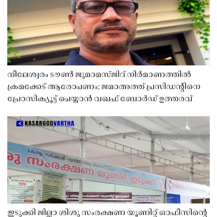
നീലേശ്വരം ടൗൺ ജുമാമസ്ജിദ് നിർമാണത്തിൽ
ക്രമക്കേട് ആരോപണം; ജമാഅത്ത് പ്രസിഡന്റിനെ
പ്രോസിക്യൂട്ട് ചെയ്യാൻ വഖഫ് ബോർഡ് ഉത്തരവ്
ഇടുക്കി ജില്ലാ ശിശു സംരക്ഷണ യൂണിറ്റ് ഓഫീസിൻ്റെ