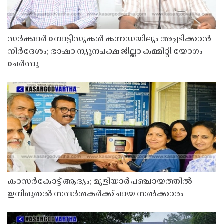
സർക്കാർ നോട്ടീസുകൾ കന്നഡയിലും അച്ചടിക്കാൻ
നിർദേശം; ഭാഷാ ന്യൂനപക്ഷ ജില്ലാ കമ്മിറ്റി യോഗം
ചേർന്നു
കാസർകോട്ട് ആദ്യം; മുളിയാർ പഞ്ചായത്തിൽ
ഇനിമുതൽ സന്ദർശകർക്ക് ചായ സൽക്കാരം