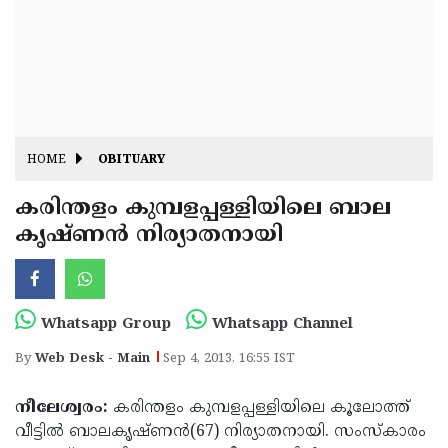
Fitr
May
Day
Eid
Al
Independence
Ad'ha
Day
Onam
HOME
OBITUARY
J&K
State
കരിന്തളം കുമ്പളപ്പള്ളിയിലെ ബാല
Haryana
കൃഷ്ണന്‍ നിര്യാതനായി
Assembly
State
Diwali
Elections
Assembly
Christmas
Elections
New-
Whatsapp Group
Whatsapp Channel
Year
Republic
By
Web Desk - Main
Sep 4, 2013, 16:55 IST
Day
Budget
നീലേശ്വരം:
കരിന്തളം കുമ്പളപ്പള്ളിയിലെ കൂലോത്ത്
Delhi
വീട്ടില്‍ ബാലകൃഷ്ണന്‍(67) നിര്യാതനായി. സംസ്‌കാരം