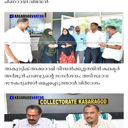
പിണറായി വിജയൻ
അക്വാട്ടിക് അക്കാദമി നീന്തൽക്കുളത്തിൽ കലക്ടർ
അർജുൻ പാണ്ഡ്യൻ്റെ സന്ദർശനം; അടിസ്ഥാന
സൗകര്യങ്ങൾ മെച്ചപ്പെടുത്താൻ നിർദേശം