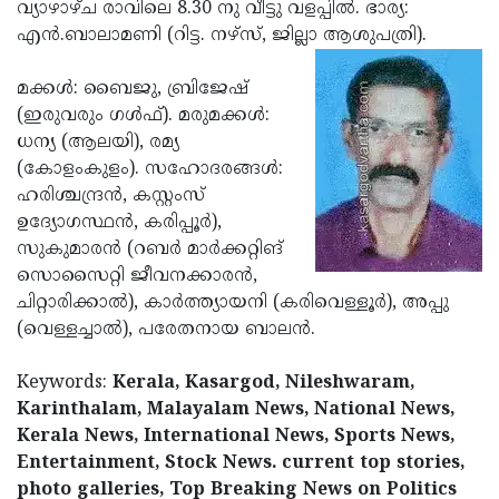
Election
വ്യാഴാഴ്ച രാവിലെ 8.30 നു വീട്ടു വളപ്പില്‍. ഭാര്യ:
Maha
എന്‍.ബാലാമണി (റിട്ട. നഴ്‌സ്, ജില്ലാ ആശുപത്രി).
Shivarathri
International
Women's
മക്കള്‍: ബൈജു, ബ്രിജേഷ്
Anti-
(ഇരുവരും ഗള്‍ഫ്). മരുമക്കള്‍:
Day
Drug
Attukal
ധന്യ (ആലയി), രമ്യ
Campaign
Pongala
(കോളംകുളം). സഹോദരങ്ങള്‍:
Holi
ഹരിശ്ചന്ദ്രന്‍, കസ്റ്റംസ്
2025
2025
IPL
ഉദ്യോഗസ്ഥന്‍, കരിപ്പൂര്‍),
2025
സുകുമാരന്‍ (റബര്‍ മാര്‍ക്കറ്റിങ്
Eid
സൊസൈറ്റി ജീവനക്കാരന്‍,
Al-
Waqf
ചിറ്റാരിക്കാല്‍), കാര്‍ത്ത്യായനി (കരിവെള്ളൂര്‍), അപ്പു
Fitr
Bill
(വെള്ളച്ചാല്‍), പരേതനായ ബാലന്‍.
Vishu
2025
Controversy
Festival
Good
Keywords:
Kerala, Kasargod, Nileshwaram,
2025
Friday
Karinthalam, Malayalam News, National News,
Easter
Kerala News, International News, Sports News,
Observance
Sunday
By-
Entertainment, Stock News. current top stories,
2025
2025
Election
photo galleries, Top Breaking News on Politics
Bihar