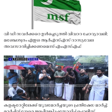
വി ഡി സവർക്കറെ ഉൾപ്പെടുത്തി വിവാദ ചോദ്യാവലി;
മഞ്ചേശ്വരം എഇഒ ആർഎസ്എസ് ദാസ്യവേല
അവസാനിപ്പിക്കണമെന്ന് എംഎസ്എഫ്
കളക്ടറേറ്റിലേക്ക് യുവമോർച്ചയുടെ പ്രതിഷേധ മാർച്ച്;
മാർച്ചിന് നേരെ ജലപീരങ്കി പ്രയോഗിച്ച് പൊലീസ്