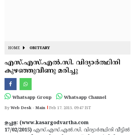
Fitr
May
Day
Eid
Al
Independence
Ad'ha
Day
Onam
HOME
OBITUARY
J&K
State
എസ്.എസ്.എല്‍.സി. വിദ്യാര്‍ത്ഥിനി
Haryana
കുഴഞ്ഞുവീണു മരിച്ചു
Assembly
State
Diwali
Elections
Assembly
Christmas
Elections
New-
Whatsapp Group
Whatsapp Channel
Year
Republic
By
Web Desk - Main
Feb 17, 2015, 09:47 IST
Day
Budget
ഉപ്പള: (www.kasargodvartha.com
Delhi
17/02/2015)
എസ്.എസ്.എല്‍.സി. വിദ്യാര്‍ത്ഥിനി വീട്ടില്‍