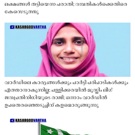
ലക്ഷങ്ങൾ തട്ടിയെന്ന പരാതി; ദമ്പതികൾക്കെതിരെ
കേസെടുത്തു
വാർഡിലെ കാര്യങ്ങൾക്കും പാർട്ടി പരിപാടികൾക്കും
എത്താനാകുന്നില്ല; പള്ളിക്കരയിൽ മുസ്ലിം ലീഗ്
ജനപ്രതിനിധിയുടെ രാജി; ഒന്നാം വാർഡിൽ
ഉപതെരഞ്ഞെടുപ്പിന് കളമൊരുങ്ങുന്നു