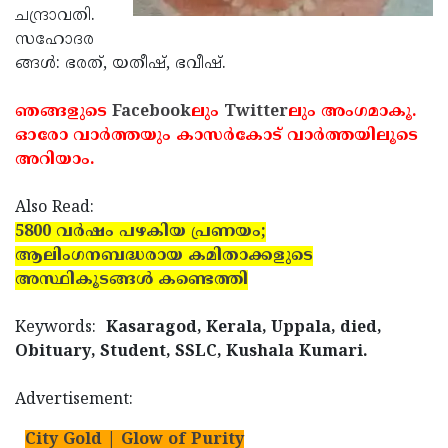
ചന്ദ്രാവതി.
Updates
Assembly
Kerala
സഹോദര
Polls
Local
ങ്ങള്‍: ഭരത്, യതീഷ്, ഭവീഷ്.
Look
Body
Back
ഞങ്ങളുടെ
Facebook
ലും
Twitter
ലും അംഗമാകൂ.
Election
2025
ഓരോ വാര്‍ത്തയും കാസര്‍കോട് വാര്‍ത്തയിലൂടെ
അറിയാം.
Also Read:
5800 വര്‍ഷം പഴകിയ പ്രണയം;
ആലിംഗനബദ്ധരായ കമിതാക്കളുടെ
അസ്ഥികൂടങ്ങള്‍ കണ്ടെത്തി
Keywords:
Kasaragod, Kerala, Uppala, died,
Obituary, Student, SSLC, Kushala Kumari.
Advertisement:
City Gold | Glow of Purity