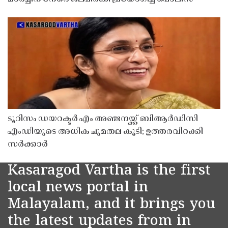
ടൂറിസം ഡയറക്ടർ എം അഞ്ജനയ്ക്ക് ബിആർഡിസി
എംഡിയുടെ അധിക ചുമതല കൂടി; ഉത്തരവിറക്കി
സർക്കാർ
Kasaragod Vartha is the first
local news portal in
Malayalam, and it brings you
the latest updates from in