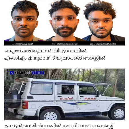
ഓപ്പറേഷൻ തൂഫാൻ; വിദ്യാനഗറിൽ
എംഡിഎംഎയുമായി 3 യുവാക്കൾ അറസ്റ്റിൽ
ഇന്ത്യൻ റെയിൽവേയിൽ ജോലി വാഗ്ദാനം ചെയ്ത്