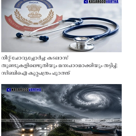
നീറ്റ് ചോദ്യച്ചോർച്ച: കടലാസ്
തുണ്ടുകളിലെഴുതിയും മനഃപാഠമാക്കിയും തട്ടിപ്പ്;
സിബിഐ കുറ്റപത്രം പുറത്ത്