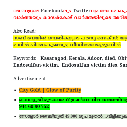
ഞങ്ങളുടെ
Facebook
ലും
Twitter
ലും അംഗമാകൂ
വാര്‍ത്തയും കാസര്‍കോട് വാര്‍ത്തയിലൂടെ അറിയ
Also Read:
സബ് വേയില്‍ ദമ്പതികളുടെ പരസ്യ സെക്‌സ്; യ
മാറില്‍ പിഞ്ചുകുഞ്ഞും; വീഡിയോ യൂട്യൂബില്‍
Keywords:
Kasaragod, Kerala, Adoor, died, Obi
Endosulfan-victim, Endosulfan victim dies, Sar
Advertisement:
City Gold | Glow of Purity
വൈദ്യുതി മുടക്കമോ? ഉയര്‍ന്ന നിലവാരത്തിലുള്ള 
944 60 90 752
സോളാര്‍ വൈദ്യുതി 49,000 രൂപ മുതല്‍...
.
വിളിക്കുക