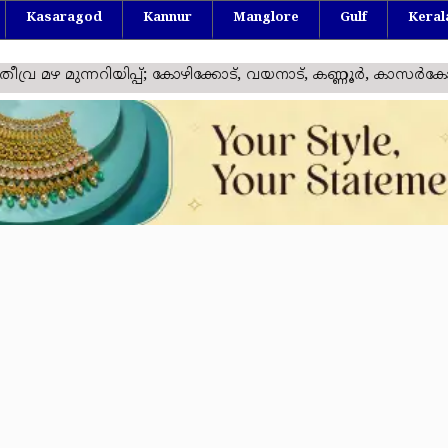
Kasaragod
Kannur
Manglore
Gulf
Keral