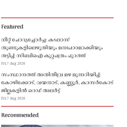
Featured
നീറ്റ് ചോദ്യച്ചോർച്ച: കടലാസ്
തുണ്ടുകളിലെഴുതിയും മനഃപാഠമാക്കിയും
തട്ടിപ്പ്; സിബിഐ കുറ്റപത്രം പുറത്ത്
Fri,7 Aug 2026
സംസ്ഥാനത്ത് അതിതീവ്ര മഴ മുന്നറിയിപ്പ്;
കോഴിക്കോട്, വയനാട്, കണ്ണൂർ, കാസർകോട്
ജില്ലകളിൽ റെഡ് അലർട്ട്
Fri,7 Aug 2026
Recommended