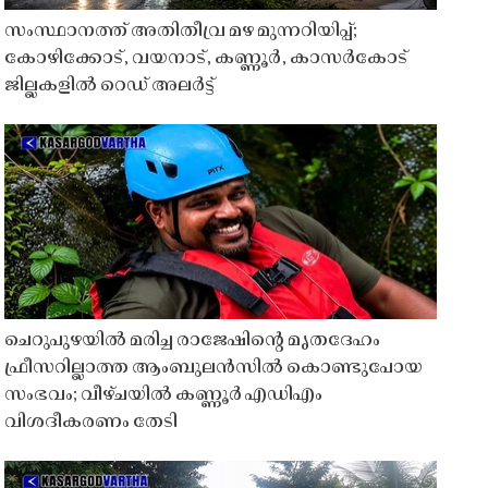
സംസ്ഥാനത്ത് അതിതീവ്ര മഴ മുന്നറിയിപ്പ്;
കോഴിക്കോട്, വയനാട്, കണ്ണൂർ, കാസർകോട്
ജില്ലകളിൽ റെഡ് അലർട്ട്
ചെറുപുഴയിൽ മരിച്ച രാജേഷിൻ്റെ മൃതദേഹം
ഫ്രീസറില്ലാത്ത ആംബുലൻസിൽ കൊണ്ടുപോയ
സംഭവം; വീഴ്ചയിൽ കണ്ണൂർ എഡിഎം
വിശദീകരണം തേടി