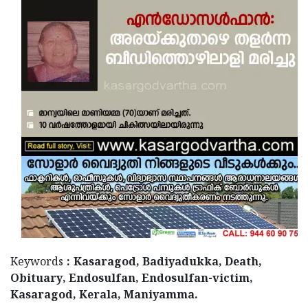
Updates
Assembly
Kerala
Polls
Local
Look
Body
Back
Election
2025
Keywords
: Kasaragod, Badiyadukka, Death,
Obituary, Endosulfan, Endosulfan-victim,
Kasaragod, Kerala, Maniyamma.