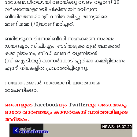
Election
രോഗബാധിതയായി അരയ്ക്കു താഴെ തളര്‍ന്ന് 10
Maha
വര്‍ഷത്തോളമായി ചികിത്സയിലായിരുന്ന
Shivarathri
International
ബീഡിത്തൊഴിലാളി വനിത മരിച്ചു. മാന്യയിലെ
Women's
മാണിയമ്മ (70)യാണ് മരിച്ചത്.
Anti-
Day
Drug
Attukal
ബദിയടുക്ക ദിനേശ് ബീഡി സഹകരണ സംഘം
Campaign
Pongala
ഡയറക്ടര്‍, സി.പി.എം. ബദിയടുക്ക മുന്‍ ലോക്കല്‍
Holi
കമ്മിറ്റിയംഗം, ബീഡി ലേബര്‍ യൂണിയന്‍
2025
2025
IPL
(സി.ഐ.ടി.യു.) കാസര്‍കോട് ഏരിയാ കമ്മിറ്റിയംഗം
2025
എന്നീ നിലകളില്‍ പ്രവര്‍ത്തിച്ചിരുന്നു.
Eid
Al-
Waqf
സഹോദരങ്ങള്‍: നാരായണി, പരേതനായ
Fitr
Bill
രാമപണിക്കര്‍.
Vishu
2025
Controversy
Festival
Good
ഞങ്ങളുടെ
Facebook
ലും
Twitter
ലും അംഗമാകൂ.
2025
Friday
ഓരോ വാര്‍ത്തയും കാസര്‍കോട് വാര്‍ത്തയിലൂടെ
Easter
അറിയാം.
Observance
Sunday
By-
2025
2025
Election
Bihar