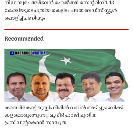
നീലേശ്വരം അർബൻ ഹെൽത്ത് സെൻ്ററിന് 1.43
കോടിയുടെ പുതിയ കെട്ടിടം; പഴയ ബഡ്സ് സ്കൂൾ
പൊളിച്ച് പണിയും
Recommended
കാസർകോട്ട് മുസ്ലിം ലീഗിൽ വമ്പൻ അഴിച്ചുപണിക്ക്
കളമൊരുങ്ങുന്നു; മുനീർ ഹാജി പുതിയ
പ്രസിഡൻ്റാകാൻ സാധ്യത