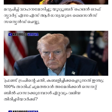
മദ്യപിച്ച് വാഹനമോടിച്ചു; യൂട്യൂബർ 'ഹെലൻ ഓഫ്
സ്പാർട്ട' എന്ന എസ് ആർ ധന്യയുടെ ലൈസൻസ്
സസ്പെൻഡ് ചെയ്തു ​​​​​​​
'ഫ്രണ്ട്' ട്രംപിന്റെ ചതി, കബളിപ്പിക്കപ്പെടുന്നത് ഇന്ത്യ;
100% താരിഫ് ചുമത്താൻ അമേരിക്കൻ സെനറ്റ്
ബിൽ പാസാക്കുമ്പോൾ ഏറ്റവും വലിയ
തിരിച്ചടിയാർക്ക്?