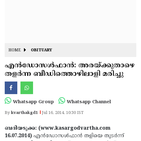
Fitr
May
Day
Eid
Al
Independence
Ad'ha
Day
Onam
HOME
OBITUARY
J&K
State
എന്‍ഡോസള്‍ഫാന്‍: അരയ്ക്കുതാഴെ
Haryana
തളര്‍ന്ന ബീഡിത്തൊഴിലാളി മരിച്ചു
Assembly
State
Diwali
Elections
Assembly
Christmas
Elections
New-
Whatsapp Group
Whatsapp Channel
Year
Republic
By
kvarthakgd1
Jul 16, 2014, 10:30 IST
Day
Budget
ബദിയടുക്ക: (www.kasargodvartha.com
Delhi
16.07.2014)
എന്‍ഡോസള്‍ഫാന്‍ തളിയെ തുടര്‍ന്ന്