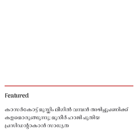
Featured
കാസർകോട്ട് മുസ്ലിം ലീഗിൽ വമ്പൻ അഴിച്ചുപണിക്ക്
കളമൊരുങ്ങുന്നു; മുനീർ ഹാജി പുതിയ
പ്രസിഡൻ്റാകാൻ സാധ്യത