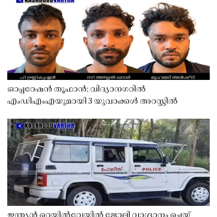
ഓപ്പറേഷൻ തൂഫാൻ; വിദ്യാനഗറിൽ
എംഡിഎംഎയുമായി 3 യുവാക്കൾ അറസ്റ്റിൽ
ഇന്ത്യൻ റെയിൽവേയിൽ ജോലി വാഗ്ദാനം ചെയ്ത്