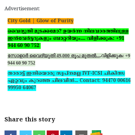
Advertisement:
City Gold | Glow of Purity
വൈദ്യുതി മുടക്കമോ? ഉയര്‍ന്ന നിലവാരത്തിലുള്ള
ഇന്‍വേര്‍ട്ടറുകളും ബാറ്ററിയും.... വിളിക്കുക: +91
944 60 90 752
സോളാര്‍ വൈദ്യുതി 49,000 രൂപ മുതല്‍...
.
വിളിക്കുക: +91
944 60 90 752
താരാട്ട് ഇനിയൊരു സ്വപ്‌നമല്ല IVF-ICSI ചികിത്സ
ഏറ്റവും കുറഞ്ഞ ചിലവില്‍... Contact: 94470 00616,
99950 64067
Share this story