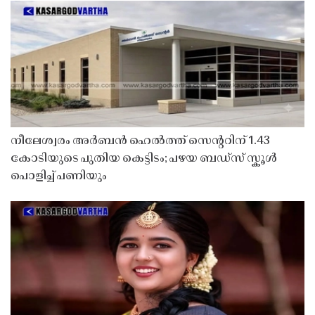
നീലേശ്വരം അർബൻ ഹെൽത്ത് സെൻ്ററിന് 1.43
കോടിയുടെ പുതിയ കെട്ടിടം; പഴയ ബഡ്സ് സ്കൂൾ
പൊളിച്ച് പണിയും