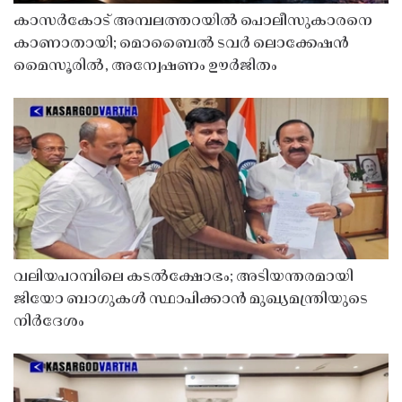
കാസർകോട് അമ്പലത്തറയിൽ പൊലീസുകാരനെ
കാണാതായി; മൊബൈൽ ടവർ ലൊക്കേഷൻ
മൈസൂരിൽ, അന്വേഷണം ഊർജിതം
വലിയപറമ്പിലെ കടൽക്ഷോഭം; അടിയന്തരമായി
ജിയോ ബാഗുകൾ സ്ഥാപിക്കാൻ മുഖ്യമന്ത്രിയുടെ
നിർദേശം