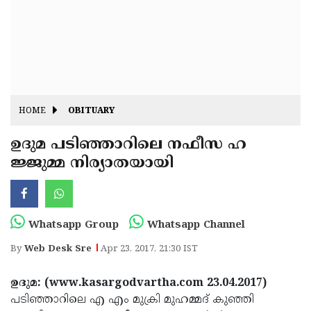
Fitr
May
Day
Eid
Al
Independence
Ad'ha
Day
Onam
HOME
OBITUARY
J&K
State
ഉദുമ പടിഞ്ഞാറിലെ നഫീസ ഹ
Haryana
ജ്ജുമ്മ നിര്യാതയായി
Assembly
State
Diwali
Elections
Assembly
Christmas
Elections
New-
Whatsapp Group
Whatsapp Channel
Year
Republic
By
Web Desk Sre
Apr 23, 2017, 21:30 IST
Day
Budget
ഉദുമ: (www.kasargodvartha.com 23.04.2017)
Delhi
പടിഞ്ഞാറിലെ എ എം മുക്രി മുഹമ്മദ് കുഞ്ഞി