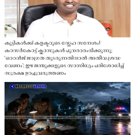
കുട്ടികൾക്ക് കളക്ടറുടെ സ്നേഹ സന്ദേശം!
കാസർകോട്ട് ക്ലാസുകൾ പുനരാരംഭിക്കുന്നു;
‘ഓറൻജ് ജാഗ്രത തുടരുന്നതിനാൽ അതീവ ശ്രദ്ധ
വേണം’; ഇഴ ജന്തുക്കളുടെ സാന്നിധ്യം പരിശോധിച്ച്
സുരക്ഷ ഉറപ്പുവരുത്തണം