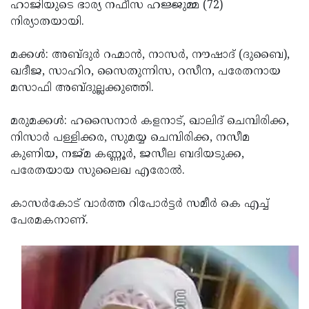
Election
ഹാജിയുടെ ഭാര്യ നഫീസ ഹജ്ജുമ്മ (72)
Maha
നിര്യാതയായി.
Shivarathri
International
Women's
മക്കൾ: അബ്ദുർ റഹ്മാൻ, നാസർ, നൗഷാദ് (ദുബൈ),
Anti-
ഖദീജ, സാഹിറ, സൈതുന്നിസ, റസീന, പരേതനായ
Day
Drug
Attukal
മസാഫി അബ്ദുല്ലക്കുഞ്ഞി.
Campaign
Pongala
Holi
മരുമക്കൾ: ഹസൈനാർ കളനാട്, ഖാലിദ് ചെമ്പിരിക്ക,
2025
2025
IPL
നിസാർ പള്ളിക്കര, സുമയ്യ ചെമ്പിരിക്ക, നസീമ
2025
കുണിയ, നജ്മ കണ്ണൂർ, ജസീല ബദിയടുക്ക,
Eid
പരേതയായ സുലൈഖ എരോൽ.
Al-
Waqf
Fitr
Bill
കാസർകോട് വാർത്ത റിപോർട്ടർ സമീർ കെ എച്ച്
Vishu
പേരമകനാണ്.
2025
Controversy
Festival
Good
2025
Friday
Easter
Observance
Sunday
By-
2025
2025
Election
Bihar