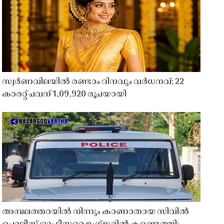
സ്വർണവിലയിൽ രണ്ടാം ദിനവും വർധനവ്; 22
കാരറ്റ് പവന് 1,09,920 രൂപയായി
അമ്പലത്തറയിൽ നിന്നും കാണാതായ സിവിൽ