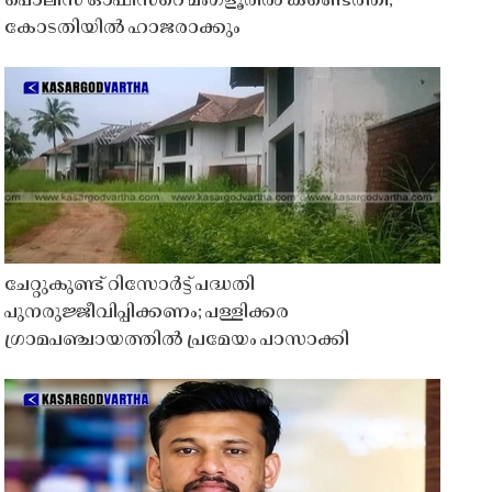
പൊലീസ് ഓഫീസറെ മംഗ്ളൂരിൽ കണ്ടെത്തി;
കോടതിയിൽ ഹാജരാക്കും
ചേറ്റുകുണ്ട് റിസോർട്ട് പദ്ധതി
പുനരുജ്ജീവിപ്പിക്കണം; പള്ളിക്കര
ഗ്രാമപഞ്ചായത്തിൽ പ്രമേയം പാസാക്കി