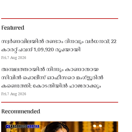
Featured
സ്വർണവിലയിൽ രണ്ടാം ദിനവും വർധനവ്; 22
കാരറ്റ് പവന് 1,09,920 രൂപയായി
Fri,7 Aug 2026
അമ്പലത്തറയിൽ നിന്നും കാണാതായ
സിവിൽ പൊലീസ് ഓഫീസറെ മംഗ്ളൂരിൽ
കണ്ടെത്തി; കോടതിയിൽ ഹാജരാക്കും
Fri,7 Aug 2026
Recommended