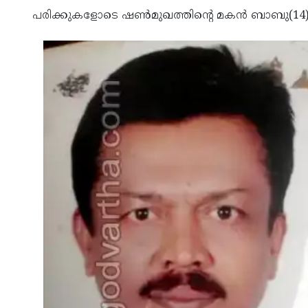
പരിക്കുകളോടെ ഷണ്‍മുഖത്തിന്റെ മകന്‍ ബാബു(14)വി