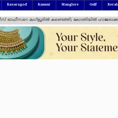
Kasaragod
Kannur
Manglore
Gulf
Keral