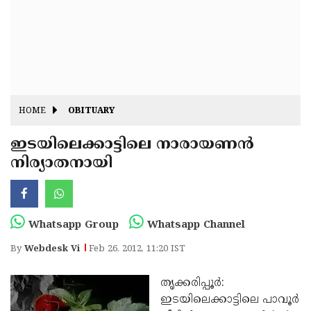
Fitr
May
Day
Eid
Al
Independence
Ad'ha
Day
Onam
HOME
OBITUARY
J&K
State
ഇടയിലെക്കാട്ടിലെ നാരായണന്‍
Haryana
നിര്യാതനായി
Assembly
State
Diwali
Elections
Assembly
Christmas
Elections
New-
Whatsapp Group
Whatsapp Channel
Year
Republic
By
Webdesk Vi
Feb 26, 2012, 11:20 IST
Day
Budget
തൃക്കരിപ്പൂര്‍:
Delhi
ഇടയിലെക്കാട്ടിലെ പാവൂര്‍