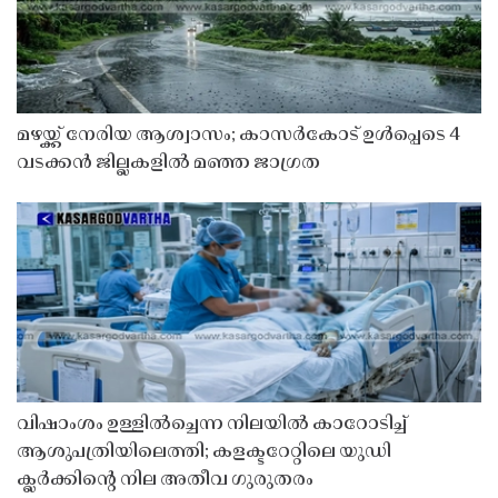
മഴയ്ക്ക് നേരിയ ആശ്വാസം; കാസർകോട് ഉൾപ്പെടെ 4
വടക്കൻ ജില്ലകളിൽ മഞ്ഞ ജാഗ്രത
വിഷാംശം ഉള്ളിൽച്ചെന്ന നിലയിൽ കാറോടിച്ച്
ആശുപത്രിയിലെത്തി; കളക്ടറേറ്റിലെ യുഡി
ക്ലർക്കിൻ്റെ നില അതീവ ഗുരുതരം