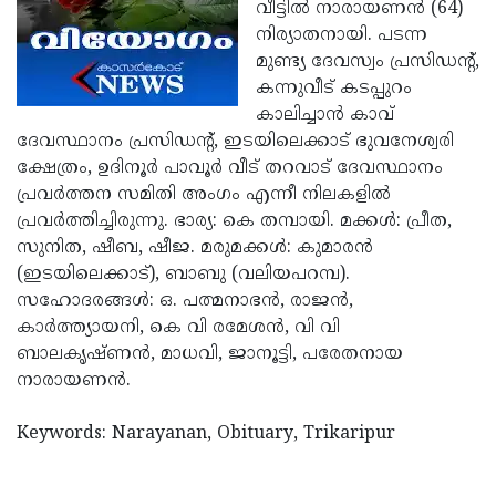
Election
വീട്ടില്‍ നാരായണന്‍ (64)
Maha
നിര്യാതനായി. പടന്ന
Shivarathri
International
മുണ്ട്യ ദേവസ്വം പ്രസിഡന്റ്,
Women's
കന്നുവീട് കടപ്പുറം
Anti-
കാലിച്ചാന്‍ കാവ്
Day
Drug
Attukal
ദേവസ്ഥാനം പ്രസിഡന്റ്, ഇടയിലെക്കാട് ഭുവനേശ്വരി
Campaign
Pongala
ക്ഷേത്രം, ഉദിനൂര്‍ പാവൂര്‍ വീട് തറവാട് ദേവസ്ഥാനം
Holi
പ്രവര്‍ത്തന സമിതി അംഗം എന്നീ നിലകളില്‍
2025
2025
IPL
പ്രവര്‍ത്തിച്ചിരുന്നു. ഭാര്യ: കെ തമ്പായി. മക്കള്‍: പ്രീത,
2025
സുനിത, ഷീബ, ഷീജ. മരുമക്കള്‍: കുമാരന്‍
Eid
(ഇടയിലെക്കാട്), ബാബു (വലിയപറമ്പ).
Al-
Waqf
സഹോദരങ്ങള്‍: ഒ. പത്മനാഭന്‍, രാജന്‍,
Fitr
Bill
കാര്‍ത്ത്യായനി, കെ വി രമേശന്‍, വി വി
Vishu
ബാലകൃഷ്ണന്‍, മാധവി, ജാനൂട്ടി, പരേതനായ
2025
Controversy
Festival
Good
നാരായണന്‍.
2025
Friday
Easter
Keywords: Narayanan, Obituary, Trikaripur
Observance
Sunday
By-
2025
2025
Election
Bihar