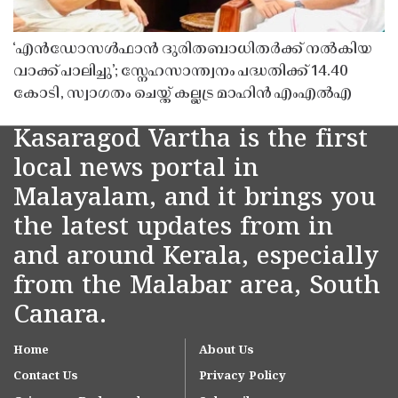
‘എൻഡോസൾഫാൻ ദുരിതബാധിതർക്ക് നൽകിയ
വാക്ക് പാലിച്ചു’; സ്നേഹസാന്ത്വനം പദ്ധതിക്ക് 14.40
കോടി, സ്വാഗതം ചെയ്ത് കല്ലട്ര മാഹിൻ എംഎൽഎ
Kasaragod Vartha is the first
local news portal in
Malayalam, and it brings you
the latest updates from in
and around Kerala, especially
from the Malabar area, South
Canara.
Home
About Us
Contact Us
Privacy Policy