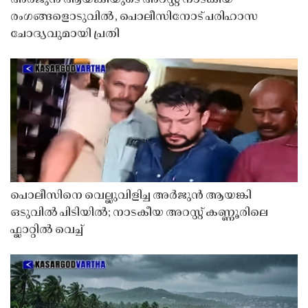
രംഗങ്ങളൊടുവിൽ, പൊലീസിനോട് പരിഹാസ
ചോദ്യവുമായി പ്രതി
പൊലീസിനെ വെല്ലുവിളിച്ച അർജുൻ ആയങ്കി
ഒടുവിൽ പിടിയിൽ; നാടകീയ അറസ്റ്റ് കണ്ണൂരിലെ
ഫ്ലാറ്റിൽ വെച്ച്