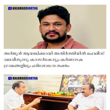
അർജുൻ ആയങ്കിക്കായി അതിർത്തിയിൽ പൊലീസ്
വലവീശുന്നു; കാസർകോട്ടും കർണാടക
ഗ്രാമങ്ങളിലും പരിശോധന ശക്തം