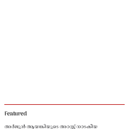
Featured
അർജുൻ ആയങ്കിയുടെ അറസ്റ്റ് നാടകീയ