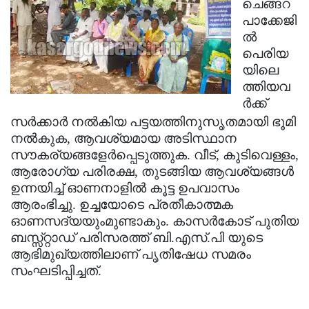
ചെങ്ങറ
Election
Maha
പാക്കേജി
Shivarathri
International
ല്‍
പെരിയ
Women's
Anti-
യിലെ
Day
Drug
Attukal
ത്തിയവ
Campaign
ര്‍ക്ക്
Pongala
Holi
സര്‍ക്കാര്‍
നല്‍കിയ പട്ടയത്തിനുസൃതമായി ഭൂമി
2025
2025
IPL
നല്‍കുക, ആവശ്യമായ അടിസ്ഥാന
2025
സൗകര്യങ്ങളേര്‍പ്പെടുത്തുക. വീട്, കുടിവെള്ളം,
Eid
ആരോഗ്യ പരിരക്ഷ, തുടങ്ങിയ ആവശ്യങ്ങള്‍
Al-
Waqf
ഉന്നയിച്ച് ഓണനാളില്‍ കൂട്ട ഉപവാസം
Fitr
Bill
ആരംഭിച്ചു. ഉച്ചയോടെ പ്രതീകാത്മക
Vishu
ഓണസദ്യയുംമുണ്ടാകും. കാസര്‍കോട് പുതിയ
2025
Controversy
Festival
Good
ബസ്സ്റ്റാഡ് പരിസരത്ത് ബി.എസ്.പി യുടെ
2025
Friday
ആഭിമുഖ്യത്തിലാണ് പൃതിഷേധ സമരം
Easter
സംഘടിപ്പിച്ചത്.
Observance
Sunday
By-
2025
2025
Election
Bihar