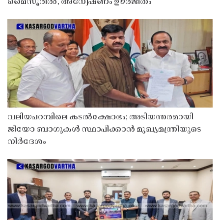
മൈസൂരിൽ, അന്വേഷണം ഊർജിതം
വലിയപറമ്പിലെ കടൽക്ഷോഭം; അടിയന്തരമായി
ജിയോ ബാഗുകൾ സ്ഥാപിക്കാൻ മുഖ്യമന്ത്രിയുടെ
നിർദേശം