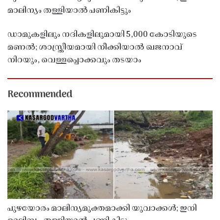
മാലിന്യം തള്ളിയാൽ പണികിട്ടും
ഡാമുകളിലും നദികളിലുമായി 5,000 കോടിയുടെ
മണൽ; ശാസ്ത്രീയമായി നീക്കിയാൽ ഖജനാവ്
നിറയും, വെള്ളപ്പൊക്കവും തടയാം
Recommended
പുഴയോരം മാലിന്യമുക്തമാക്കി യുവാക്കൾ; ഇനി