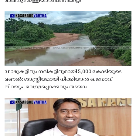
മാലിന്യം തള്ളിയാൽ പണികിട്ടും
ഡാമുകളിലും നദികളിലുമായി 5,000 കോടിയുടെ
മണൽ; ശാസ്ത്രീയമായി നീക്കിയാൽ ഖജനാവ്
നിറയും, വെള്ളപ്പൊക്കവും തടയാം