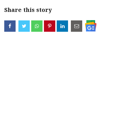
Updates
Assembly
Kerala
Share this story
Polls
Local
Look
Body
Back
Election
2025