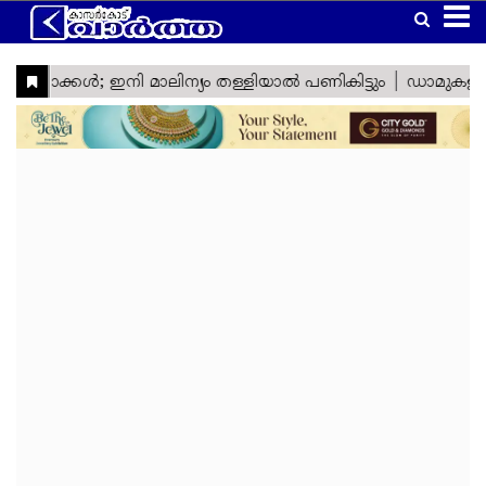
Home
Latest
Kasaragod
Kannur
Manglore
Gulf
Article
Kerala
National
World
Business
Technology
Politics
Lifestyle
Agriculture
Health
Weather
Social
Crime
Video
Education
Automobile
Humor
Kanhangad
Obituary
News
Travel
Gadgets
Religion
Entertainment
Sports
Webstories
News
Media
&
&
&
Nava
Top
South
Laptop
Sabarimala
Cinema
IPL
Tourism
Spirituality
Games
Keralam
Headlines
India
Trending
West
Laptop
Ramadan
ISL
Project
Travel
India
Reviews
Cartoon
North
Mobile
Maha
Cricket
Zone
Travel
India
Shivratri
Kasargod
East
Mobile
Football
Zone
Travel
Vartha
India
Reviews
My
International
TV
Tennis
Zone
Travel
Health
Travel
Lok
TV
Euro
Zone
My
Zone
Sabha
Reviews
Cup
Assembly
Olympics
Right
Election
Election
Fact
Check
Eid
Al
Vishu