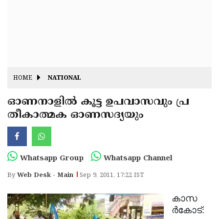
Fitr
May
Day
Eid
Al
Independence
Ad'ha
Day
Onam
HOME
NATIONAL
J&K
State
ഓണനാളില്‍ കൂട്ട ഉപവാസവും പ്ര
Haryana
തീകാത്മക ഓണസദ്യയും
Assembly
State
Diwali
Elections
Assembly
Christmas
Elections
New-
Whatsapp Group
Whatsapp Channel
Year
Republic
By
Web Desk - Main
Sep 9, 2011, 17:22 IST
Day
Budget
കാസ
Delhi
ര്‍കോട്: