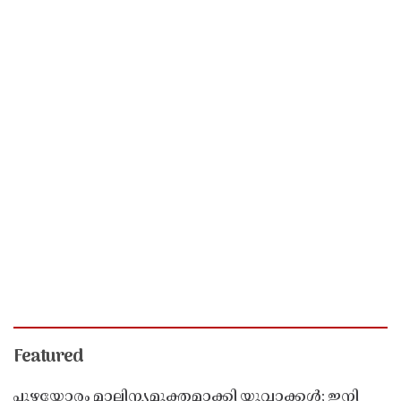
Featured
പുഴയോരം മാലിന്യമുക്തമാക്കി യുവാക്കൾ; ഇനി