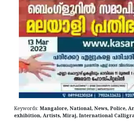
Keywords:
Mangalore, National, News, Police, Ar
exhibition, Artists, Miraj, International Callig
< !- START disable copy paste -->