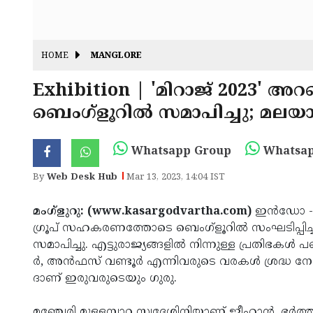
HOME
MANGLORE
Exhibition | 'മിറാജ് 2023' അ
ബെംഗ്ളൂറിൽ സമാപിച്ചു; മലയാള
Whatsapp Group
Whatsap
By
Web Desk Hub
Mar 13, 2023, 14:04 IST
മംഗ്ളുറു: (www.kasargodvartha.com)
ഇൻഡോ - ഇ​സ
ഗ്രൂപ് സഹകരണത്തോടെ ബെംഗ്ളൂറിൽ സംഘടിപ്പിച്ച ത്
സമാപിച്ചു. എ​ട്ടു​രാ​ജ്യ​ങ്ങ​ളി​ൽ നി​ന്നു​ള്ള പ്രതി
ർ, അൻഫസ്​ വ​ണ്ടൂ​ർ എ​ന്നിവരുടെ വരകൾ ശ്രദ്ധ നേ
ദാണ് ഇരുവരുടെയും ഗുരു.
മ​ഞ്ചേ​രി മു​ള്ള​മ്പാ​റ​ സ്വദേശിനിയാണ് ജീ​ഹാ​ൻ. ഭ​ർ​ത