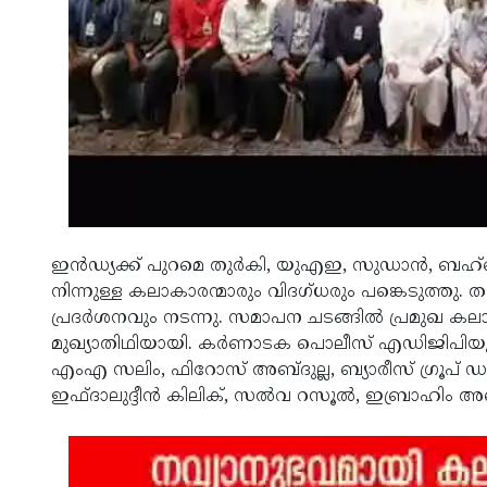
ഇൻഡ്യ​ക്ക്​ പു​റ​മെ തു​ർകി​, യുഎഇ, സു​ഡാ​ൻ, ബ​ഹ്റൈ
നിന്നുള്ള ക​ലാ​കാ​ര​ന്മാ​രും വി​ദ​ഗ്​​ധ​രും പ​​​ങ്കെ​ടു​ത്തു.
പ്രദർശനവും നടന്നു. സമാപന ചടങ്ങിൽ പ്രമുഖ കല
മുഖ്യാതിഥിയായി. കർണാടക പൊലീസ് എഡിജിപിയ
എംഎ സലിം, ഫിറോസ് അബ്ദുല്ല, ബ്യാരീസ് ഗ്രൂപ് 
ഇഫ്ദാലുദ്ദീൻ കിലിക്, സൽവ റസൂൽ, ഇബ്രാഹിം അബ