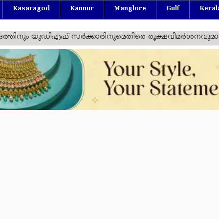
Kasaragod
Kannur
Manglore
Gulf
Keral