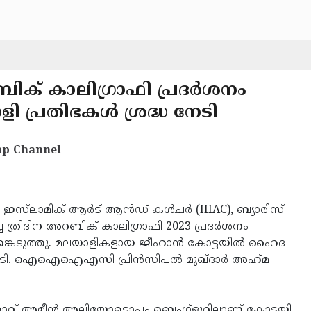
റബിക് കാലിഗ്രാഫി പ്രദർശനം
ി പ്രതിഭകൾ ശ്രദ്ധ നേടി
p Channel
്​​ലാ​മി​ക്​ ആ​ർ​ട് ആൻഡ് ക​ൾചർ (IIIAC), ബ്യാരിസ്
രിദിന അറബിക് കാലിഗ്രാഫി 2023 പ്ര​ദ​ർ​ശ​നം
ഭകൾ പങ്കെടുത്തു. മലയാളികളായ ജീ​ഹാ​ൻ കോ​ട്ട​യി​ൽ ഹൈ​ദ​
ടി. ഐഐഐഎസി പ്രി​ൻ​സി​പൽ മു​ഖ്​​ദാ​ർ അ​ഹ്​​മ​
്താ​വ്​ അ​മീ​ൻ അ​ലി​യോ​ടൊ​പ്പം ബെംഗ്​ളൂ​റിലാ​ണ്​ കോട്ടയി​