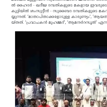
ൽ ​ഹൈ​ദ​ർ - ഖ​ദീ​ജ​ ദമ്പതികളുടെ മ​കളായ ഇവരുടെ ത
കു​റ്റി​യി​ൽ ശം​സു​​ദ്ദീ​ൻ - സു​ബൈ​ദ​ ദമ്പതികളുടെ മ
യ്യു​ന്ന​ത്. ‘മാ​താ​പി​താ​ക്ക​ളോ​ടു​ള്ള കാ​രു​ണ്യം’, ‘
യ്ത​ത്. ‘പ്ര​വാ​ച​ക​ൻ മു​ഹ​മ്മ​ദ്​’, ‘ആ​മ​ന​ർ​റ​സൂ​ൽ’ 