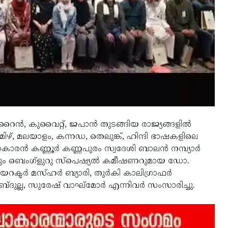
ൻ, കു​വൈ​റ്റ്, ജ​പാൻ തു​ട​ങ്ങി​യ രാ​ജ്യ​ങ്ങ​ളി​ൽ
 ത​മി​ഴ്, മ​ല​യാ​ളം, ക​ന്ന​ഡ, തെ​ലു​ങ്ക്, ഹി​ന്ദി ഭാ​ഷ​ക​ളിലെ
ാകാരൻ കണ്ണൂർ കണ്ണപുരം സ്വദേശി ബാലൻ നമ്പ്യാർ
ും ബെംഗ്ളുറു സ്പെഷ്യൽ കമീഷണറുമായ ഡോ.
ഡയറക്ടർ മസ്ഹർ ബ്യാരി, തുർകി കാലിഗ്രാഫർ
്ദുല്ല, സുരേഷ് വാഘ്മോർ എന്നിവർ സംസാരിച്ചു.