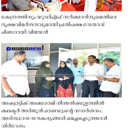
കേന്ദ്രത്തിനും യുഡിഎഫ് സർക്കാരിനുമെതിരെ
രൂക്ഷവിമർശനവുമായി പ്രതിപക്ഷ നേതാവ്
പിണറായി വിജയൻ
അക്വാട്ടിക് അക്കാദമി നീന്തൽക്കുളത്തിൽ
കലക്ടർ അർജുൻ പാണ്ഡ്യൻ്റെ സന്ദർശനം;
അടിസ്ഥാന സൗകര്യങ്ങൾ മെച്ചപ്പെടുത്താൻ
നിർദേശം