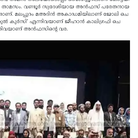
ാമസം. വ​ണ്ടൂ​ർ സ്വ​ദേ​ശി​യാ​യ അ​ൻ​ഫ​സ്​ പരേ​ത​നാ​യ
​ക​നാ​ണ്. മ​ല​പ്പു​റം മ​അ​ദി​ൻ അകാഡമിയിലാണ്​ ജോ​ലി ചെ​
ആ​യ​തു​ൽ കു​ർ​സി’ എന്നിവയാണ്​ ജീ​ഹാ​ൻ കാ​ലി​ഗ്ര​ഫി ചെ​
എ​ന്നി​വ​യാ​ണ്​ അൻഫസിന്റെ വ​ര​.