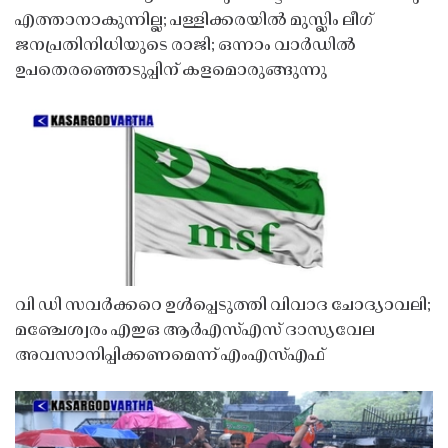
എത്താനാകുന്നില്ല; പള്ളിക്കരയിൽ മുസ്ലിം ലീഗ്
ജനപ്രതിനിധിയുടെ രാജി; ഒന്നാം വാർഡിൽ
ഉപതെരഞ്ഞെടുപ്പിന് കളമൊരുങ്ങുന്നു
വി ഡി സവർക്കറെ ഉൾപ്പെടുത്തി വിവാദ ചോദ്യാവലി;
മഞ്ചേശ്വരം എഇഒ ആർഎസ്എസ് ദാസ്യവേല
അവസാനിപ്പിക്കണമെന്ന് എംഎസ്എഫ്