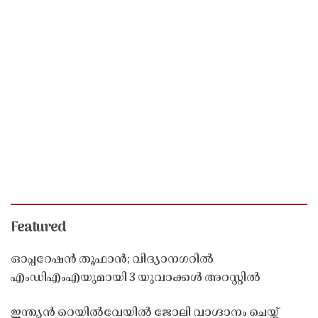
Featured
ഓപ്പറേഷൻ തൂഫാൻ; വിദ്യാനഗറിൽ
എംഡിഎംഎയുമായി 3 യുവാക്കൾ അറസ്റ്റിൽ
ഇന്ത്യൻ റെയിൽവേയിൽ ജോലി വാഗ്ദാനം ചെയ്ത്