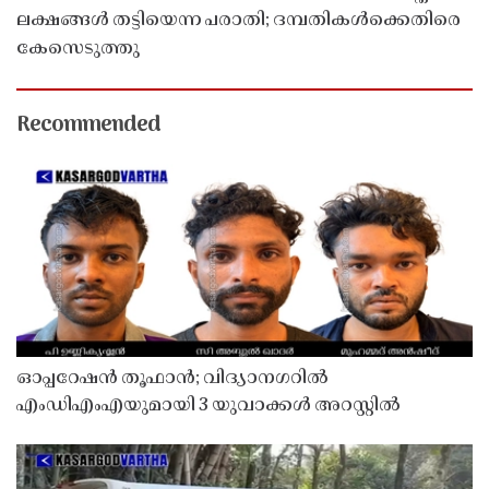
ലക്ഷങ്ങൾ തട്ടിയെന്ന പരാതി; ദമ്പതികൾക്കെതിരെ
കേസെടുത്തു
Recommended
ഓപ്പറേഷൻ തൂഫാൻ; വിദ്യാനഗറിൽ
എംഡിഎംഎയുമായി 3 യുവാക്കൾ അറസ്റ്റിൽ