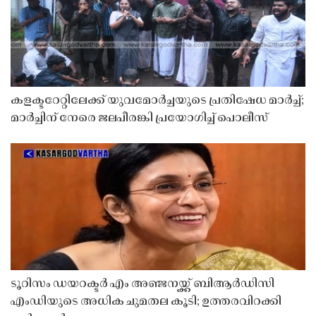
കളക്ടറേറ്റിലേക്ക് യുവമോർച്ചയുടെ പ്രതിഷേധ മാർച്ച്;
മാർച്ചിന് നേരെ ജലപീരങ്കി പ്രയോഗിച്ച് പൊലീസ്
ടൂറിസം ഡയറക്ടർ എം അഞ്ജനയ്ക്ക് ബിആർഡിസി
എംഡിയുടെ അധിക ചുമതല കൂടി; ഉത്തരവിറക്കി