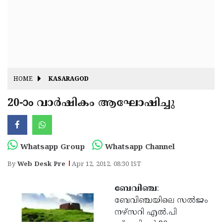
Fitr
May
Day
Eid
Al
Independence
Ad'ha
Day
Onam
HOME
KASARAGOD
J&K
State
20-ാം വാര്‍ഷികം ആഘോഷിച്ചു
Haryana
Assembly
State
Diwali
Elections
Assembly
Christmas
Whatsapp Group
Whatsapp Channel
Elections
New-
By
Web Desk Pre
Apr 12, 2012, 08:30 IST
Year
Republic
ബേവിഞ്ച
:
Day
Budget
ബേവിഞ്ചയിലെ സല്‍ജം
Delhi
നഴ്‌സറി എല്‍.പി