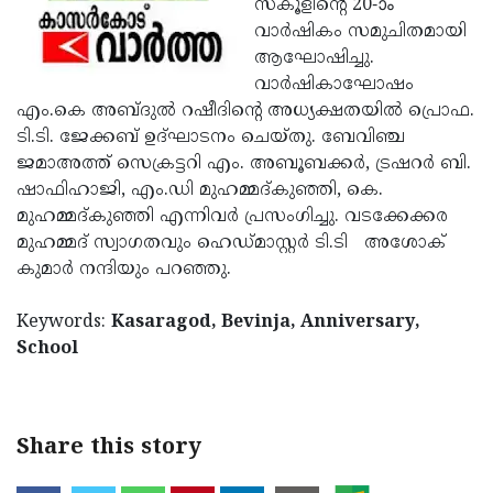
സ്‌കൂളിന്റെ 20-ാം
Election
Maha
വാര്‍ഷികം സമുചിതമായി
Shivarathri
International
ആഘോഷിച്ചു.
വാര്‍ഷികാഘോഷം
Women's
Anti-
എം.കെ അബ്ദുല്‍ റഷീദിന്റെ അധ്യക്ഷതയില്‍ പ്രൊഫ.
Day
Drug
Attukal
ടി.ടി. ജേക്കബ് ഉദ്ഘാടനം ചെയ്തു. ബേവിഞ്ച
ജമാഅത്ത് സെക്രട്ടറി എം. അബൂബക്കര്‍, ട്രഷറര്‍ ബി.
Campaign
Pongala
Holi
ഷാഫിഹാജി, എം.ഡി മുഹമ്മദ്കുഞ്ഞി, കെ.
2025
2025
IPL
മുഹമ്മദ്കുഞ്ഞി എന്നിവര്‍ പ്രസംഗിച്ചു. വടക്കേക്കര
മുഹമ്മദ് സ്വാഗതവും ഹെഡ്മാസ്റ്റര്‍ ടി.ടി അശോക്
2025
Eid
കുമാര്‍ നന്ദിയും പറഞ്ഞു.
Al-
Waqf
Keywords:
Fitr
Kasaragod, Bevinja, Anniversary,
Bill
Vishu
School
2025
Controversy
Festival
Good
2025
Friday
Easter
Observance
Sunday
Share this story
By-
2025
2025
Election
Bihar