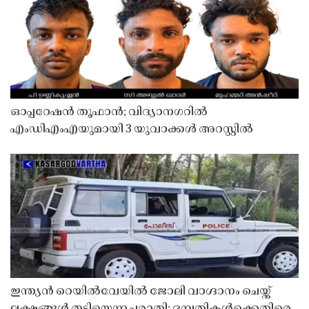
ഓപ്പറേഷൻ തൂഫാൻ; വിദ്യാനഗറിൽ
എംഡിഎംഎയുമായി 3 യുവാക്കൾ അറസ്റ്റിൽ
ഇന്ത്യൻ റെയിൽവേയിൽ ജോലി വാഗ്ദാനം ചെയ്ത്
ലക്ഷങ്ങൾ തട്ടിയെന്ന പരാതി; ദമ്പതികൾക്കെതിരെ