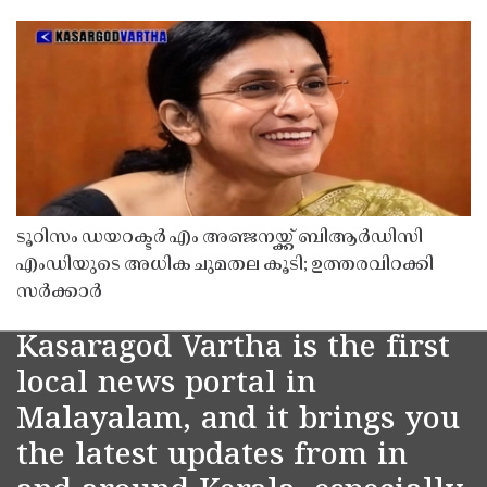
ടൂറിസം ഡയറക്ടർ എം അഞ്ജനയ്ക്ക് ബിആർഡിസി
എംഡിയുടെ അധിക ചുമതല കൂടി; ഉത്തരവിറക്കി
സർക്കാർ
Kasaragod Vartha is the first
local news portal in
Malayalam, and it brings you
the latest updates from in