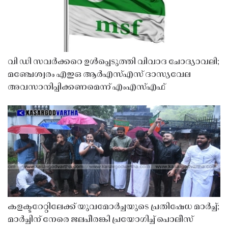
വി ഡി സവർക്കറെ ഉൾപ്പെടുത്തി വിവാദ ചോദ്യാവലി;
മഞ്ചേശ്വരം എഇഒ ആർഎസ്എസ് ദാസ്യവേല
അവസാനിപ്പിക്കണമെന്ന് എംഎസ്എഫ്
കളക്ടറേറ്റിലേക്ക് യുവമോർച്ചയുടെ പ്രതിഷേധ മാർച്ച്;
മാർച്ചിന് നേരെ ജലപീരങ്കി പ്രയോഗിച്ച് പൊലീസ്