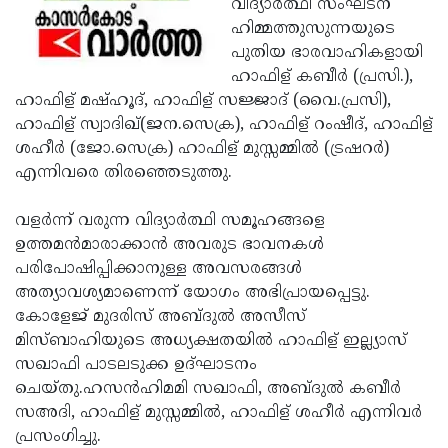
വിദ്യാര്‍ത്ഥി സംഘടന
Election
Maha
ഹിമ്മത്തുസുന്നയുടെ
Shivarathri
International
പുതിയ ഭാരവാഹികളായി
ഹാഫിള് കബീര്‍ (പ്രസി.),
Women's
Anti-
ഹാഫിള് മഷ്ഹൂദ്, ഹാഫിള് സജ്ജാദ് (വൈ.പ്രസി),
Day
Drug
Attukal
ഹാഫിള് സ്വാദിഖ്(ജന.സെക്ര), ഹാഫിള് റംഷീദ്, ഹാഫിള്
ശഹീര്‍ (ജോ.സെക്ര) ഹാഫിള് മുസ്സമ്മില്‍ (ട്രഷറര്‍)
Campaign
Pongala
Holi
എന്നിവരെ തിരഞ്ഞെടുത്തു.
2025
2025
IPL
വളര്‍ന്ന് വരുന്ന വിദ്യാര്‍ത്ഥി സമൂഹങ്ങളെ
2025
Eid
ഉത്തമന്‍മാരാക്കാന്‍ അവരുട ഭാവനകള്‍
Al-
Waqf
പരിപോഷിപ്പിക്കാനുള്ള അവസരങ്ങള്‍
അത്യാവശ്യമാണെന്ന് യോഗം അഭിപ്രായപ്പെട്ടു.
Fitr
Bill
Vishu
കോളേജ് മുദരിസ് അബ്ദുല്‍ അസീസ്
2025
Controversy
Festival
Good
മിസ്ബാഹിയുടെ അധ്യക്ഷതയില്‍ ഹാഫിള് ഇല്ല്യാസ്
സഖാഫി പാടലടുക്ക ഉദ്ഘാടനം
2025
Friday
Easter
ചെയ്തു.ഹസന്‍ഹിമമി സഖാഫി, അബ്ദുല്‍ കബീര്‍
Observance
Sunday
By-
സഅദി, ഹാഫിള് മുസ്സമ്മില്‍, ഹാഫിള് ശഹീര്‍ എന്നിവര്‍
2025
പ്രസംഗിച്ചു.
2025
Election
Bihar