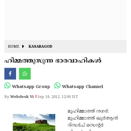
Fitr
May
Day
Eid
Al
Independence
Ad'ha
Day
Onam
HOME
KASARAGOD
J&K
State
ഹിമ്മത്തുസുന്ന ഭാരവാഹികള്‍
Haryana
Assembly
State
Diwali
Elections
Assembly
Christmas
Whatsapp Group
Whatsapp Channel
Elections
New-
By
Webdesk Vi
Sep 18, 2012, 12:00 IST
Year
Republic
മുഹിമ്മാത്ത് നഗര്‍:
Day
Budget
മുഹിമ്മാത്ത് ഖുര്‍ആന്‍
Delhi
റിസര്‍ച് സെന്റര്‍