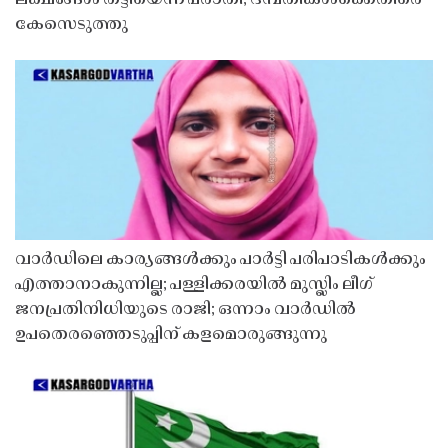
കേസെടുത്തു
വാർഡിലെ കാര്യങ്ങൾക്കും പാർട്ടി പരിപാടികൾക്കും
എത്താനാകുന്നില്ല; പള്ളിക്കരയിൽ മുസ്ലിം ലീഗ്
ജനപ്രതിനിധിയുടെ രാജി; ഒന്നാം വാർഡിൽ
ഉപതെരഞ്ഞെടുപ്പിന് കളമൊരുങ്ങുന്നു