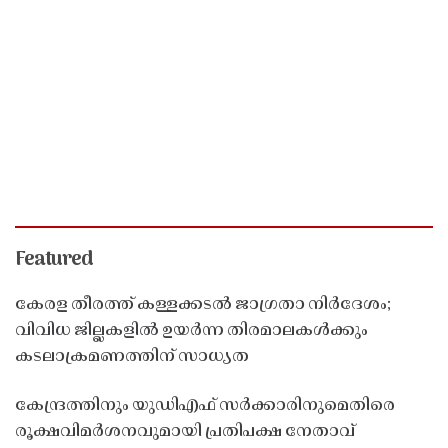
Featured
കേരള തീരത്ത് കള്ളക്കടൽ ജാഗ്രതാ നിർദേശം;
വിവിധ ജില്ലകളിൽ ഉയർന്ന തിരമാലകൾക്കും
കടലാക്രമണത്തിന് സാധ്യത
കേന്ദ്രത്തിനും യുഡിഎഫ് സർക്കാരിനുമെതിരെ
രൂക്ഷവിമർശനവുമായി പ്രതിപക്ഷ നേതാവ്