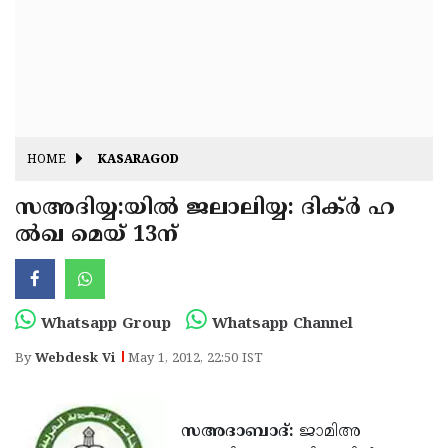
Fitr
May
Day
Eid
Al
Independence
Ad'ha
Day
Onam
HOME
KASARAGOD
J&K
State
സഅദിയ്യ:യില്‍ ജലാലിയ്യ: ദിക്ര്‍ ഹ
Haryana
ല്‍ഖ മെയ് 13ന്
Assembly
State
Diwali
Elections
Assembly
Christmas
Elections
New-
Whatsapp Group
Whatsapp Channel
Year
Republic
By
Webdesk Vi
May 1, 2012, 22:50 IST
Day
Budget
Delhi
സഅദാബാദ്:
ജാമിഅ