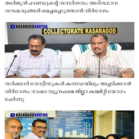
അർജുൻ പാണ്ഡ്യൻ്റെ സന്ദർശനം; അടിസ്ഥാന
സൗകര്യങ്ങൾ മെച്ചപ്പെടുത്താൻ നിർദേശം
സർക്കാർ നോട്ടീസുകൾ കന്നഡയിലും അച്ചടിക്കാൻ
നിർദേശം; ഭാഷാ ന്യൂനപക്ഷ ജില്ലാ കമ്മിറ്റി യോഗം
ചേർന്നു