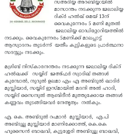
Election
സഅദിയ്യ അറബിയ്യ:യില്‍
Maha
മാസാന്തം നടക്കുന്ന ജലാലിയ്യ
Shivarathri
International
ദിക്ര്‍ ഹല്‍ഖ് മെയ് 13ന്
Women's
വൈകുന്നേരം 5 മണി മുതല്‍
Anti-
ജലാലിയ്യ ഓഡിറ്റോറിയത്തില്‍
Day
Drug
Attukal
നടക്കും. വൈകുന്നേരം 5മണിക്ക് മാലപ്പാട്ട്
Campaign
Pongala
ആസ്വാദനം തുടര്‍ന്ന് യതീം കുട്ടികളുടെ പ്രാര്‍ത്ഥനാ
Holi
സദസ്സും നടക്കും.
2025
2025
IPL
2025
മഗ്രിബ് നിസ്കാരനന്തരം നടക്കുന്ന ജലാലിയ്യ ദിക്റ്
Eid
ഹല്‍ഖക്ക് സയ്യിദ് ജഅ്ഫര്‍ സ്വാദിഖ് തങ്ങള്‍
Al-
Waqf
കുമ്പോല്‍, നുറുല്‍ ഉലമാ എം എ അബ്ദുല്‍ ഖാദിര്‍
Fitr
Bill
മുസ്ലിയാര്‍, സയ്യിദ് ഇസ്മായില്‍ മദനി അല്‍ ഹാദി,
Vishu
സയ്യിദ് സൈനുല്‍ ആബിദീന്‍ മുത്തുക്കോയ തങ്ങള്‍
2025
Controversy
Festival
Good
കണ്ണവം തുടങ്ങിയവര്‍ നേതൃത്വം നല്‍കും.
2025
Friday
Easter
എ. കെ. അബ്ദുല്‍ റഹ്മാന്‍ മുസ്ലിയാര്‍, എ.പി
Observance
Sunday
By-
അബ്ദുല്ല മുസ്ലിയാര്‍ മാണിക്കോത്ത്, കെ.കെ
2025
2025
Election
ഹുസൈന്‍ ബാഖവി, കുട്ടശ്ശേരി അബ്ദുല്ല ബാഖവി,
Bihar