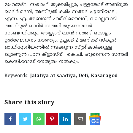
മുഹമ്മദ്ലി സഖാഫി തൃക്കരിപ്പൂര്‍, പള്ളങ്കോട് അബ്ദുല്‍
Updates
Assembly
Kerala
ഖാദിര്‍ മദനി, അബ്ദുല്‍ കരീം സഅദി ഏണിയാടി,
Polls
Local
എസ്. എ. അബ്ദുല്‍ ഹമീദ് മൌലവി, കൊല്ലമ്പാടി
Look
അബ്ദുല്‍ ഖാദിര്‍ സഅദി തുടങ്ങയവര്‍
Body
Back
സംബന്ധിക്കും. അയ്യൂബ് ഖാന്‍ സഅദി കൊല്ലം
Election
2025
ഉല്‍ബോധനം നടത്തും. ഉച്ചക്ക് 2 മണിക്ക് സ്കൂള്‍
ഓഡിറ്റോറിയത്തില്‍ നടക്കുന്ന സ്ത്രീകള്‍ക്കുള്ള
ഖുര്‍ആന്‍ പഠന ക്ളാസ്ന് കെ.പി. ഹുസൈന്‍ സഅദി
കെസി.റോഡ് നേതൃതം നല്‍കും.
Keywords:
Jalaliya at saadiya, Deli, Kasaragod
Share this story