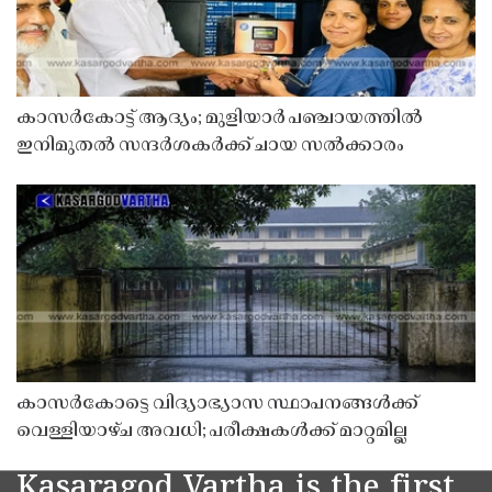
കാസർകോട്ട് ആദ്യം; മുളിയാർ പഞ്ചായത്തിൽ
ഇനിമുതൽ സന്ദർശകർക്ക് ചായ സൽക്കാരം
കാസർകോട്ടെ വിദ്യാഭ്യാസ സ്ഥാപനങ്ങൾക്ക്
വെള്ളിയാഴ്ച അവധി; പരീക്ഷകൾക്ക് മാറ്റമില്ല
Kasaragod Vartha is the first