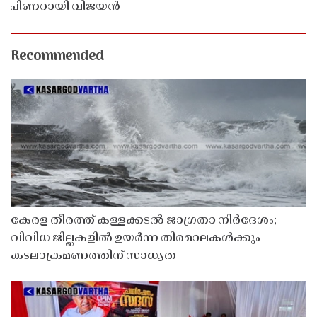
പിണറായി വിജയൻ
Recommended
കേരള തീരത്ത് കള്ളക്കടൽ ജാഗ്രതാ നിർദേശം;
വിവിധ ജില്ലകളിൽ ഉയർന്ന തിരമാലകൾക്കും
കടലാക്രമണത്തിന് സാധ്യത