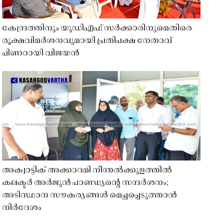
കേന്ദ്രത്തിനും യുഡിഎഫ് സർക്കാരിനുമെതിരെ
രൂക്ഷവിമർശനവുമായി പ്രതിപക്ഷ നേതാവ്
പിണറായി വിജയൻ
അക്വാട്ടിക് അക്കാദമി നീന്തൽക്കുളത്തിൽ
കലക്ടർ അർജുൻ പാണ്ഡ്യൻ്റെ സന്ദർശനം;
അടിസ്ഥാന സൗകര്യങ്ങൾ മെച്ചപ്പെടുത്താൻ
നിർദേശം