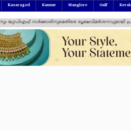
Kasaragod
Kannur
Manglore
Gulf
Keral