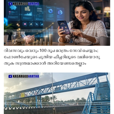
ദിവസവും വെറും 100 രൂപ മാത്രം സേവ് ചെയ്യാം;
ഫോൺപേയുടെ പുതിയ ഫീച്ചറിലൂടെ വലിയൊരു
തുക സ്വന്തമാക്കാൻ അറിയേണ്ടതെല്ലാം