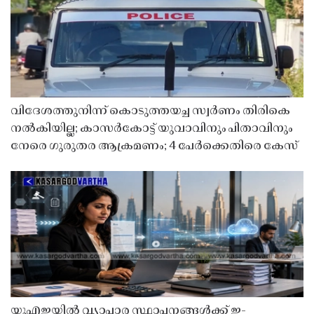
വിദേശത്തുനിന്ന് കൊടുത്തയച്ച സ്വർണം തിരികെ
നൽകിയില്ല; കാസർകോട്ട് യുവാവിനും പിതാവിനും
നേരെ ഗുരുതര ആക്രമണം; 4 പേർക്കെതിരെ കേസ്
യുഎഇയിൽ വ്യാപാര സ്ഥാപനങ്ങൾക്ക് ഇ-