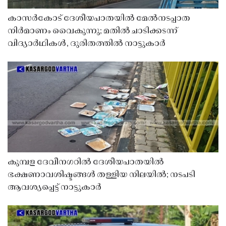
കാസർകോട് ദേശീയപാതയിൽ മേൽനടപ്പാത
നിർമാണം വൈകുന്നു; മതിൽ ചാടിക്കടന്ന്
വിദ്യാർഥികൾ, ദുരിതത്തിൽ നാട്ടുകാർ
കുമ്പള ദേവീനഗറിൽ ദേശീയപാതയിൽ
ഭക്ഷണാവശിഷ്ടങ്ങൾ തള്ളിയ നിലയിൽ; നടപടി
ആവശ്യപ്പെട്ട് നാട്ടുകാർ