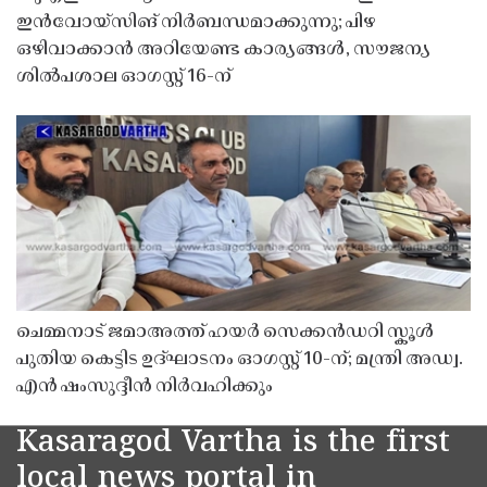
ഇൻവോയ്സിങ് നിർബന്ധമാക്കുന്നു; പിഴ
ഒഴിവാക്കാൻ അറിയേണ്ട കാര്യങ്ങൾ, സൗജന്യ
ശിൽപശാല ഓഗസ്റ്റ് 16-ന്
ചെമ്മനാട് ജമാഅത്ത് ഹയർ സെക്കൻഡറി സ്കൂൾ
പുതിയ കെട്ടിട ഉദ്ഘാടനം ഓഗസ്റ്റ് 10-ന്; മന്ത്രി അഡ്വ.
എൻ ഷംസുദ്ദീൻ നിർവഹിക്കും
Kasaragod Vartha is the first
local news portal in