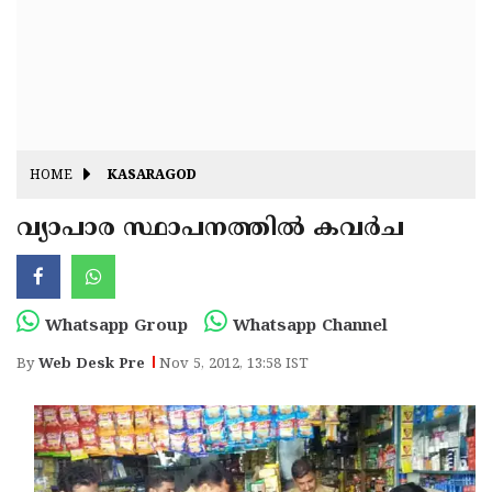
Fitr
May
Day
Eid
Al
Independence
Ad'ha
Day
Onam
HOME
KASARAGOD
J&K
State
വ്യാപാ­ര സ്ഥാ­പ­ന­ത്തില്‍ ക­വര്‍ച
Haryana
Assembly
State
Diwali
Elections
Assembly
Christmas
Whatsapp Group
Whatsapp Channel
Elections
New-
By
Web Desk Pre
Nov 5, 2012, 13:58 IST
Year
Republic
Day
Budget
Delhi