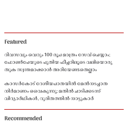
Featured
ദിവസവും വെറും 100 രൂപ മാത്രം സേവ് ചെയ്യാം;
ഫോൺപേയുടെ പുതിയ ഫീച്ചറിലൂടെ വലിയൊരു
തുക സ്വന്തമാക്കാൻ അറിയേണ്ടതെല്ലാം
കാസർകോട് ദേശീയപാതയിൽ മേൽനടപ്പാത
നിർമാണം വൈകുന്നു; മതിൽ ചാടിക്കടന്ന്
വിദ്യാർഥികൾ, ദുരിതത്തിൽ നാട്ടുകാർ
Recommended