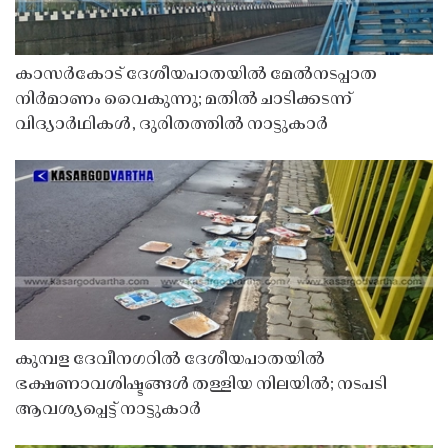
കാസർകോട് ദേശീയപാതയിൽ മേൽനടപ്പാത
നിർമാണം വൈകുന്നു; മതിൽ ചാടിക്കടന്ന്
വിദ്യാർഥികൾ, ദുരിതത്തിൽ നാട്ടുകാർ
കുമ്പള ദേവീനഗറിൽ ദേശീയപാതയിൽ
ഭക്ഷണാവശിഷ്ടങ്ങൾ തള്ളിയ നിലയിൽ; നടപടി
ആവശ്യപ്പെട്ട് നാട്ടുകാർ