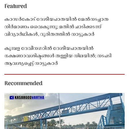
Featured
കാസർകോട് ദേശീയപാതയിൽ മേൽനടപ്പാത
നിർമാണം വൈകുന്നു; മതിൽ ചാടിക്കടന്ന്
വിദ്യാർഥികൾ, ദുരിതത്തിൽ നാട്ടുകാർ
കുമ്പള ദേവീനഗറിൽ ദേശീയപാതയിൽ
ഭക്ഷണാവശിഷ്ടങ്ങൾ തള്ളിയ നിലയിൽ; നടപടി
ആവശ്യപ്പെട്ട് നാട്ടുകാർ
Recommended