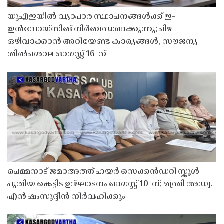
യുഎഇയിൽ വ്യാപാര സ്ഥാപനങ്ങൾക്ക് ഇ-
ഇൻവോയ്സിങ് നിർബന്ധമാക്കുന്നു; പിഴ
ഒഴിവാക്കാൻ അറിയേണ്ട കാര്യങ്ങൾ, സൗജന്യ
ശിൽപശാല ഓഗസ്റ്റ് 16-ന്
ചെമ്മനാട് ജമാഅത്ത് ഹയർ സെക്കൻഡറി സ്കൂൾ
പുതിയ കെട്ടിട ഉദ്ഘാടനം ഓഗസ്റ്റ് 10-ന്; മന്ത്രി അഡ്വ.
എൻ ഷംസുദ്ദീൻ നിർവഹിക്കും