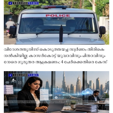
വിദേശത്തുനിന്ന് കൊടുത്തയച്ച സ്വർണം തിരികെ
നൽകിയില്ല; കാസർകോട്ട് യുവാവിനും പിതാവിനും
നേരെ ഗുരുതര ആക്രമണം; 4 പേർക്കെതിരെ കേസ്