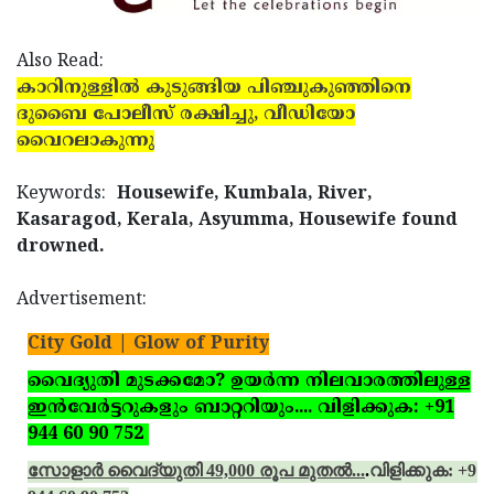
Also Read:
കാറിനുള്ളില്‍ കുടുങ്ങിയ പിഞ്ചുകുഞ്ഞിനെ
ദുബൈ പോലീസ് രക്ഷിച്ചു, വീഡിയോ
വൈറലാകുന്നു
Keywords:
Housewife, Kumbala, River,
Kasaragod, Kerala, Asyumma, Housewife found
drowned.
Advertisement:
City Gold | Glow of Purity
വൈദ്യുതി മുടക്കമോ? ഉയര്‍ന്ന നിലവാരത്തിലുള്ള
ഇന്‍വേര്‍ട്ടറുകളും ബാറ്ററിയും.... വിളിക്കുക: +91
944 60 90 752
സോളാര്‍ വൈദ്യുതി 49,000 രൂപ മുതല്‍...
.
വിളിക്കുക: +91