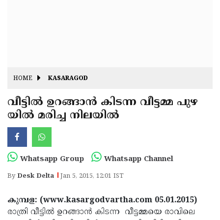
Fitr
May
Day
Eid
Al
Independence
Ad'ha
Day
Onam
HOME
KASARAGOD
J&K
State
വീട്ടില്‍ ഉറങ്ങാന്‍ കിടന്ന വീട്ടമ്മ പുഴ
Haryana
യില്‍ മരിച്ച നിലയില്‍
Assembly
State
Diwali
Elections
Assembly
Christmas
Elections
New-
Whatsapp Group
Whatsapp Channel
Year
Republic
By
Desk Delta
Jan 5, 2015, 12:01 IST
Day
Budget
കുമ്പള: (www.kasargodvartha.com 05.01.2015)
Delhi
രാത്രി വീട്ടില്‍ ഉറങ്ങാന്‍ കിടന്ന വീട്ടമ്മയെ രാവിലെ