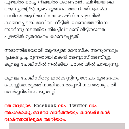
Election
പുഴയില്‍ മരിച്ച നിലയില്‍ കണ്ടെത്തി. ഷിറിയയിലെ
Maha
ആസ്യുമ്മ(75)യുടെ മൃതദേഹമാണ് തിങ്കളാഴ്ച
Shivarathri
International
രാവിലെ ആറ് മണിയോടെ ഷിറിയ പുഴയില്‍
Women's
കാണപ്പെട്ടത്. രാവിലെ വീട്ടില്‍ കാണാത്തതിനെ
Anti-
തുടര്‍ന്നു നടത്തിയ തിരച്ചിലിലാണ് വീട്ടിനടുത്ത
Day
Drug
Attukal
പുഴയില്‍ മൃതദേഹം കാണപ്പെട്ടത്.
Campaign
Pongala
Holi
അടുത്തിടെയായി ആസ്യുമ്മ മാനസിക അസ്വാസ്ഥ്യം
2025
2025
IPL
പ്രകടിപ്പിച്ചിരുന്നതായി മകന്‍ അബ്ബാസ് അബ്ദുല്ല
2025
കുമ്പള പോലീസില്‍ നല്‍കിയ പരാതിയില്‍ പറയുന്നു.
Eid
Al-
Waqf
കുമ്പള പോലീസിന്റെ ഇന്‍ക്വസ്റ്റിനു ശേഷം മൃതദേഹം
Fitr
Bill
പോസ്റ്റ്‌മോര്‍ട്ടത്തിനായി മംഗല്‍പ്പാടി ഗവ.ആശുപത്രി
Vishu
മോര്‍ച്ചറിയിലേക്കു മാറ്റി.
2025
Controversy
Festival
Good
2025
Friday
ഞങ്ങളുടെ
Facebook
ലും
Twitter
ലും
Easter
അംഗമാകൂ. ഓരോ വാര്‍ത്തയും കാസര്‍കോട്
Observance
Sunday
By-
വാര്‍ത്തയിലൂടെ അറിയാം.
2025
2025
Election
Bihar