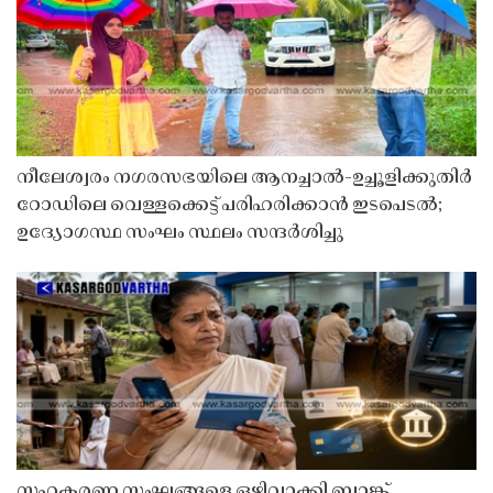
നീലേശ്വരം നഗരസഭയിലെ ആനച്ചാൽ-ഉച്ചൂളിക്കുതിർ
റോഡിലെ വെള്ളക്കെട്ട് പരിഹരിക്കാൻ ഇടപെടൽ;
ഉദ്യോഗസ്ഥ സംഘം സ്ഥലം സന്ദർശിച്ചു
സഹകരണ സംഘങ്ങളെ ഒഴിവാക്കി ബാങ്ക്