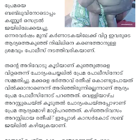
പ്രേമയെ
Updates
Assembly
Kerala
ബബ്‌ലുവിനോടൊപ്പം
Polls
Local
Look
കണ്ണൂര്‍ സെട്രല്‍
ജയിലിലേക്കയച്ചു.
Body
Back
ഒന്നരവര്‍ഷം മുമ്പ് കര്‍ണാടകയിലേക്ക് വിറ്റ ഇവരുടെ
Election
2025
ആദ്യത്തെകുഞ്ഞ് നിഖിലിനെ കണ്ടെത്താനുള്ള
ശ്രമവും പോലീസ് നടത്തിവരികയാണ്.
തന്റെ അറിവോടു കൂടിയാണ് കുഞ്ഞുങ്ങളെ
വിറ്റതെന്ന് ചോദ്യംചെയ്യലില്‍ പ്രേമ പോലീസിനോട്
സമ്മതിച്ചു. മക്കളെ ഭര്‍ത്താവ് രതീഷ് കൊണ്ടുപോയത്
വില്‍ക്കാനാണെന്ന് അറിഞ്ഞിരുന്നില്ലെന്നാണ് ആദ്യം
പ്രേമ പോലീസിനോട് പറഞ്ഞത്. വെള്ളിയാഴ്ച
അറസ്റ്റുചെയ്ത് കൂടുതല്‍ ചോദ്യംചെയ്തപ്പോഴാണ്
പ്രേമ ആദ്യമൊഴി മാറ്റിപറഞ്ഞത്. കഴിഞ്ഞദിവസം
അറസ്റ്റിലായ രതീഷ്് ഇപ്പോള്‍ കാസര്‍കോട് സബ്
ജയിലില്‍ കഴിയുകയാണ്.