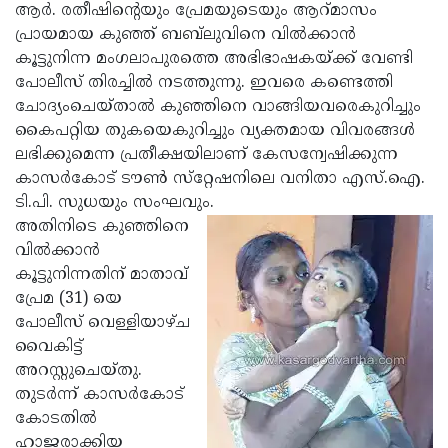
Election
Maha
ആര്‍. രതീഷിന്റെയും പ്രേമയുടെയും ആറ്മാസം
പ്രായമായ കുഞ്ഞ് ബബ്‌ലുവിനെ വില്‍ക്കാന്‍
Shivarathri
International
കൂട്ടുനിന്ന മംഗലാപുരത്തെ അഭിഭാഷകയ്ക്ക് വേണ്ടി
Women's
Anti-
പോലീസ് തിരച്ചില്‍ നടത്തുന്നു. ഇവരെ കണ്ടെത്തി
ചോദ്യംചെയ്താല്‍ കുഞ്ഞിനെ വാങ്ങിയവരെകുറിച്ചും
Day
Drug
Attukal
കൈപറ്റിയ തുകയെകുറിച്ചും വ്യക്തമായ വിവരങ്ങള്‍
Campaign
Pongala
Holi
ലഭിക്കുമെന്ന പ്രതീക്ഷയിലാണ് കേസന്വേഷിക്കുന്ന
കാസര്‍കോട് ടൗണ്‍ സ്‌റ്റേഷനിലെ വനിതാ എസ്.ഐ.
2025
2025
IPL
ടി.പി. സുധയും സംഘവും.
2025
Eid
അതിനിടെ കുഞ്ഞിനെ
വില്‍ക്കാന്‍
Al-
Waqf
കൂട്ടുനിന്നതിന് മാതാവ്
Fitr
Bill
Vishu
പ്രേമ (31) യെ
പോലീസ് വെള്ളിയാഴ്ച
2025
Controversy
Festival
Good
വൈകിട്ട്
2025
Friday
Easter
അറസ്റ്റുചെയ്തു.
തുടര്‍ന്ന് കാസര്‍കോട്
Observance
Sunday
By-
കോടതില്‍
2025
2025
Election
Bihar
ഹാജരാക്കിയ