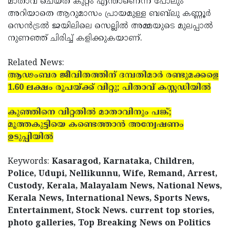
മാതാവ് ചെയ്ത കുറ്റം എന്താണെന്ന് പോലും
അറിയാതെ ആറുമാസം പ്രായമുള്ള ബബ്‌ലു കണ്ണൂര്‍
സെന്‍ട്രല്‍ ജയിലിലെ സെല്ലില്‍ അമ്മയുടെ മുലപ്പാല്‍
നുണഞ്ഞ് ചിരിച്ച് കളിക്കുകയാണ്.
Related News:
ആഢംബര ജീവിതത്തിന് ദമ്പതിമാര്‍ രണ്ടുമക്കളെ
1.60 ലക്ഷം രൂപയ്ക്ക് വിറ്റു; പിതാവ് കസ്റ്റഡിയില്‍
കുഞ്ഞിനെ വിറ്റതില്‍ മാതാവിനും പങ്ക്;
മൂത്തകുട്ടിയെ കണ്ടെത്താന്‍ അന്വേഷണം
ഉടുപ്പിയില്‍
Keywords:
Kasaragod, Karnataka, Children,
Police, Udupi, Nellikunnu, Wife, Remand, Arrest,
Custody, Kerala, Malayalam News, National News,
Kerala News, International News, Sports News,
Entertainment, Stock News. current top stories,
photo galleries, Top Breaking News on Politics