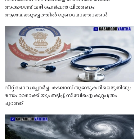
അക്കൗണ്ട് വഴി പെൻഷൻ വിതരണം;
ആശയക്കുഴപ്പത്തിൽ ഗുണഭോക്താക്കൾ
നീറ്റ് ചോദ്യച്ചോർച്ച: കടലാസ് തുണ്ടുകളിലെഴുതിയും
മനഃപാഠമാക്കിയും തട്ടിപ്പ്; സിബിഐ കുറ്റപത്രം
പുറത്ത്