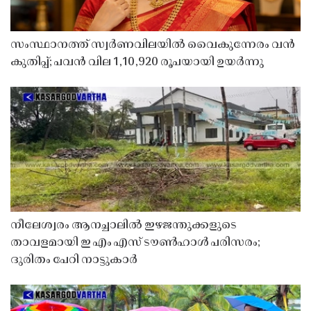
സംസ്ഥാനത്ത് സ്വർണവിലയിൽ വൈകുന്നേരം വൻ
കുതിപ്പ്; പവൻ വില 1,10,920 രൂപയായി ഉയർന്നു
നീലേശ്വരം ആനച്ചാലിൽ ഇഴജന്തുക്കളുടെ
താവളമായി ഇ എം എസ് ടൗൺഹാൾ പരിസരം;
ദുരിതം പേറി നാട്ടുകാർ