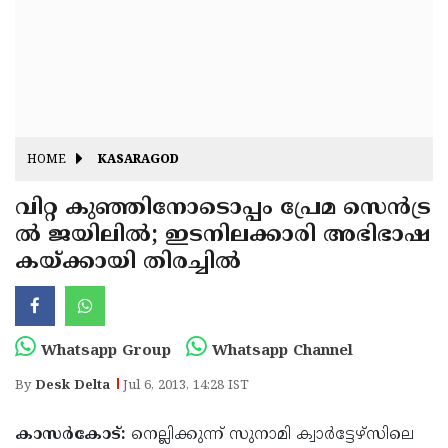
Fitr
May
Day
Eid
Al
Independence
Ad'ha
Day
Onam
HOME
KASARAGOD
J&K
State
വിറ്റ കുഞ്ഞിനോടൊപ്പം പ്രേമ സെന്‍ട്ര
Haryana
ല്‍ ജയിലില്‍; ഇടനിലക്കാരി അഭിഭാഷ
Assembly
State
Diwali
കയ്ക്കായി തിരച്ചില്‍
Elections
Assembly
Christmas
Elections
New-
Year
Republic
Whatsapp Group
Whatsapp Channel
Day
Budget
By
Desk Delta
Jul 6, 2013, 14:28 IST
Delhi
കാസര്‍കോട്:
നെല്ലിക്കുന്ന് സുനാമി ക്വാര്‍ട്ടേഴ്‌സിലെ