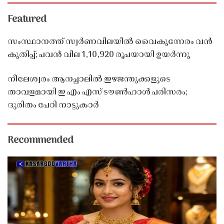
Featured
സംസ്ഥാനത്ത് സ്വർണവിലയിൽ വൈകുന്നേരം വൻ
കുതിപ്പ്; പവൻ വില 1,10,920 രൂപയായി ഉയർന്നു
നീലേശ്വരം ആനച്ചാലിൽ ഇഴജന്തുക്കളുടെ
താവളമായി ഇ എം എസ് ടൗൺഹാൾ പരിസരം;
ദുരിതം പേറി നാട്ടുകാർ
Recommended