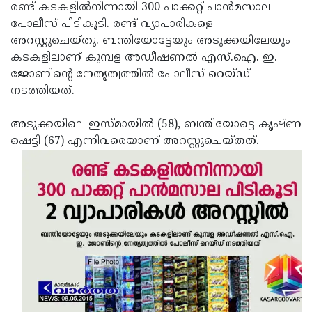
Election
Maha
രണ്ട് കടകളില്‍നിന്നായി 300 പാക്കറ്റ് പാന്‍മസാല
പോലീസ് പിടികൂടി. രണ്ട് വ്യാപാരികളെ
Shivarathri
International
അറസ്റ്റുചെയ്തു. ബന്തിയോട്ടേയും അടുക്കയിലേയും
Women's
Anti-
കടകളിലാണ് കുമ്പള അഡീഷണല്‍ എസ്.ഐ. ഇ.
ജോണിന്റെ നേതൃത്വത്തില്‍ പോലീസ് റെയ്ഡ്
Day
Drug
Attukal
നടത്തിയത്.
Campaign
Pongala
Holi
അടുക്കയിലെ ഇസ്മായില്‍ (58), ബന്തിയോട്ടെ കൃഷ്ണ
2025
2025
IPL
ഷെട്ടി (67) എന്നിവരെയാണ് അറസ്റ്റുചെയ്തത്.
2025
Eid
Al-
Waqf
Fitr
Bill
Vishu
2025
Controversy
Festival
Good
2025
Friday
Easter
Observance
Sunday
By-
2025
2025
Election
Bihar