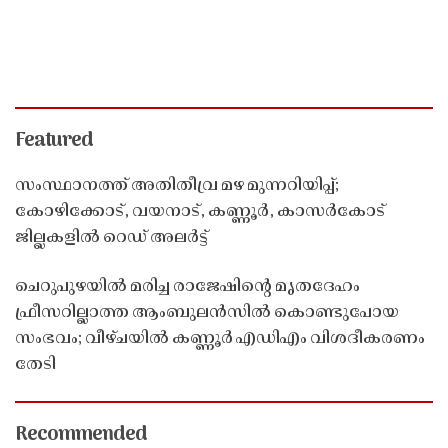
Featured
സംസ്ഥാനത്ത് അതിതീവ്ര മഴ മുന്നറിയിപ്പ്;
കോഴിക്കോട്, വയനാട്, കണ്ണൂർ, കാസർകോട്
ജില്ലകളിൽ റെഡ് അലർട്ട്
ചെറുപുഴയിൽ മരിച്ച രാജേഷിൻ്റെ മൃതദേഹം
ഫ്രീസറില്ലാത്ത ആംബുലൻസിൽ കൊണ്ടുപോയ
സംഭവം; വീഴ്ചയിൽ കണ്ണൂർ എഡിഎം വിശദീകരണം
തേടി
Recommended