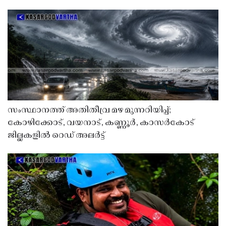
സംസ്ഥാനത്ത് അതിതീവ്ര മഴ മുന്നറിയിപ്പ്;
കോഴിക്കോട്, വയനാട്, കണ്ണൂർ, കാസർകോട്
ജില്ലകളിൽ റെഡ് അലർട്ട്