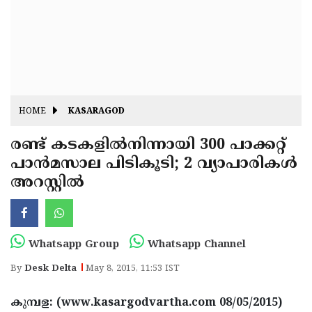
Fitr
May
Day
Eid
Al
Independence
Ad'ha
Day
Onam
HOME
KASARAGOD
J&K
State
രണ്ട് കടകളില്‍നിന്നായി 300 പാക്കറ്റ്
Haryana
പാന്‍മസാല പിടികൂടി; 2 വ്യാപാരികള്‍
Assembly
State
Diwali
അറസ്റ്റില്‍
Elections
Assembly
Christmas
Elections
New-
Year
Republic
Whatsapp Group
Whatsapp Channel
Day
Budget
By
Desk Delta
May 8, 2015, 11:53 IST
Delhi
കുമ്പള: (www.kasargodvartha.com 08/05/2015)