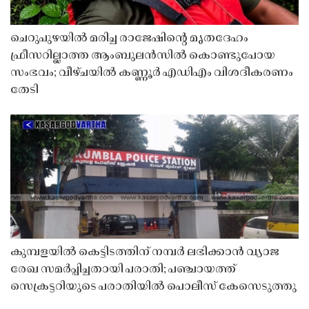
ചെറുപുഴയിൽ മരിച്ച രാജേഷിൻ്റെ മൃതദേഹം
ഫ്രീസറില്ലാത്ത ആംബുലൻസിൽ കൊണ്ടുപോയ
സംഭവം; വീഴ്ചയിൽ കണ്ണൂർ എഡിഎം വിശദീകരണം
തേടി
കുമ്പളയിൽ കെട്ടിടത്തിന് നമ്പർ ലഭിക്കാൻ വ്യാജ
രേഖ സമർപ്പിച്ചതായി പരാതി; പഞ്ചായത്ത്
സെക്രട്ടറിയുടെ പരാതിയിൽ പൊലീസ് കേസെടുത്തു