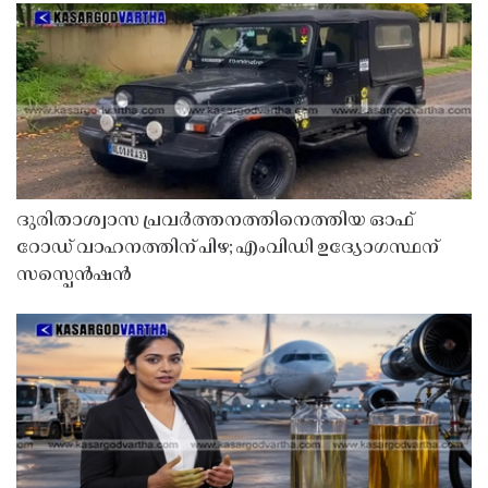
ദുരിതാശ്വാസ പ്രവർത്തനത്തിനെത്തിയ ഓഫ്
റോഡ് വാഹനത്തിന് പിഴ; എംവിഡി ഉദ്യോഗസ്ഥന്
സസ്പെൻഷൻ