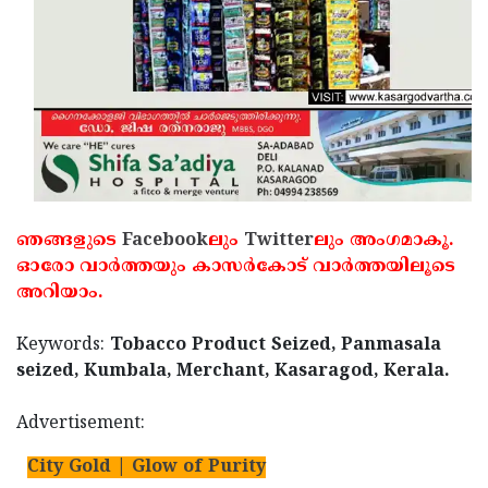
Updates
Assembly
Kerala
Polls
Local
Look
Body
Back
Election
2025
ഞങ്ങളുടെ
Facebook
ലും
Twitter
ലും അംഗമാകൂ.
ഓരോ വാര്‍ത്തയും കാസര്‍കോട് വാര്‍ത്തയിലൂടെ
അറിയാം.
Keywords:
Tobacco Product Seized, Panmasala
seized, Kumbala, Merchant, Kasaragod, Kerala.
Advertisement:
City Gold | Glow of Purity