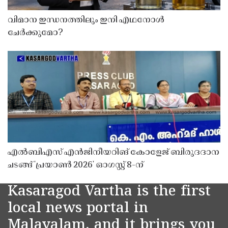
വിമാന ഇന്ധനത്തിലും ഇനി എഥനോൾ
ചേർക്കുമോ?
എൽബിഎസ് എൻജിനീയറിങ് കോളേജ് ബിരുദദാന
ചടങ്ങ് 'പ്രയാൺ 2026' ഓഗസ്റ്റ് 8-ന്
Kasaragod Vartha is the first
local news portal in
Malayalam, and it brings you